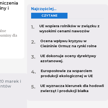
niczenia
ny i
Najczęściej...
CZYTANE
UE wspiera rolników w związku z
alne
wysokimi cenami nawozów
paminy dla
Ocena wpływu kryzysu w
Cieśninie Ormuz na rynki rolne
UE dokonuje oceny dyrektywy
azotanowej.
Europosłowie za wsparciem
produkcji ekologicznej w UE
20 marek i
UE wyznacza kierunek dla hodowli
entów
zwierząt i produkcji białka