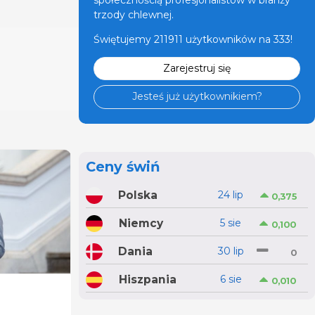
trzody chlewnej.
Świętujemy 211911 użytkowników na 333!
Zarejestruj się
Jesteś już użytkownikiem?
Ceny świń
Polska
24 lip
0,375
Niemcy
5 sie
0,100
Dania
30 lip
0
Hiszpania
6 sie
0,010