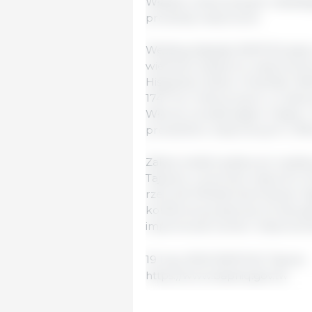
Władze weterynaryjne nakłada
produkty wieprzowe.
Według statystyk BAPHIQ pię
wielkości eksportu wieprzowin
Hiszpania, Dania i Holandia. 
1747 ton metrycznych, co stano
Włochy na dziewiątym miejscu.
produktów wieprzowych z Wło
Zakaz został wydany po wydaniu
Tajwanu z powodu wybuchu CO
rzecznik Ministerstwa Spraw Z
konferencji prasowej, że decyz
importować świnie i wieprzowi
19 luty, 2020/ BAPHIQ/ Tajwan.
https://www.baphiq.gov.tw