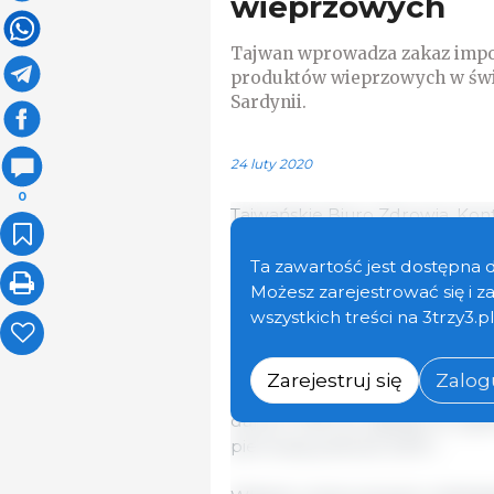
wieprzowych
Tajwan wprowadza zakaz impor
produktów wieprzowych w świe
Sardynii.
24 luty 2020
0
Tajwańskie Biuro Zdrowia, Kont
poinformowało 19 lutego, że us
afrykańskiego pomoru świń, z
Ta zawartość jest dostępna 
świń, nasienia, zarodków i mi
Możesz zarejestrować się i 
Włoch.
wszystkich treści na 3trzy3.p
BAPHIQ opiera swą decyzję na
Zarejestruj się
Zalogu
pomoru świń w ostatnich latac
danych Włochy zgłosiły 45 ogni
pierwszej połowie 2019 r.