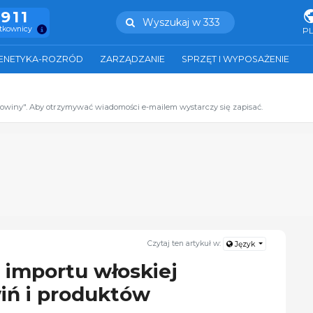
.911
Wyszukaj w 333
ytkownicy
P
ENETYKA-ROZRÓD
ZARZĄDZANIE
SPRZĘT I WYPOSAŻENIE
zowiny". Aby otrzymywać wiadomości e-mailem wystarczy się zapisać.
Czytaj ten artykuł w:
Język
 importu włoskiej
iń i produktów