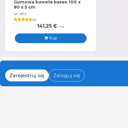
Gumowa kuweta basen 100 x
80 x 5 cm
ref: 3973
(
5
)
141,25
€
+ iva
Kup
Zarejestruj się
Zaloguj się