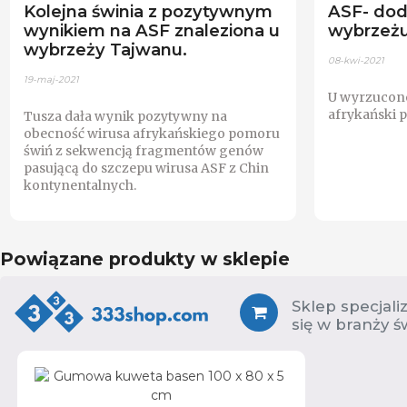
Kolejna świnia z pozytywnym
ASF- dod
wynikiem na ASF znaleziona u
wybrzeż
wybrzeży Tajwanu.
08-kwi-2021
19-maj-2021
U wyrzucone
afrykański 
Tusza dała wynik pozytywny na
obecność wirusa afrykańskiego pomoru
świń z sekwencją fragmentów genów
pasującą do szczepu wirusa ASF z Chin
kontynentalnych.
Powiązane produkty w sklepie
Sklep specjali
się w branży ś