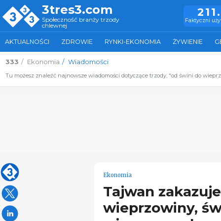
3tres3.com
211
Społeczność branży trzody
Faktyczni uż
chlewnej
AKTUALNOŚCI
ZDROWIE
RYNKI-EKONOMIA
ŻYWIENIE
G
333
Ekonomia
Wiadomości
Tu możesz znaleźć najnowsze wiadomości dotyczące trzody, "od świni do wiepr
Ekonomia
Tajwan zakazuje
wieprzowiny, św