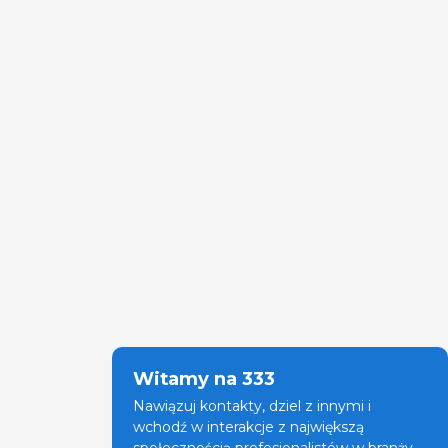
Witamy na 333
Nawiązuj kontakty, dziel z innymi i
wchodź w interakcje z największą
społecznością profesjonalistów w branży