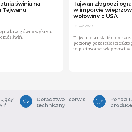
atnia świnia na
Tajwan złagodzi ogra
u Tajwanu
w imporcie wieprzowi
wołowiny z USA
08-wrz-2020
j na brzeg świni wykryto
pomór świń.
Tajwan ma ustalić dopuszcz
poziomy pozostałości rakto
importowanej wieprzowiny.
zujący
Doradztwo i serwis
Ponad 1
wiń
techniczny
produc