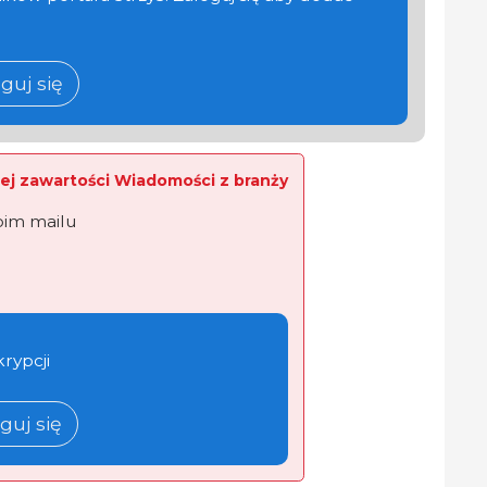
guj się
ej zawartości Wiadomości z branży
oim mailu
krypcji
guj się