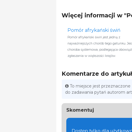
Więcej informacji w "
Pomór afrykański świń
Pomór afrykański świń jest jedną z
najważniejszych chorób tego gatunku. Jest
choroba systemowa, podlegająca obowiąz
zgłaszania w większości krajów.
Komentarze do artyku
To miejsce jest przeznaczone
do zadawania pytań autorom ar
Skomentuj
Dostęp tylko dla użytkown