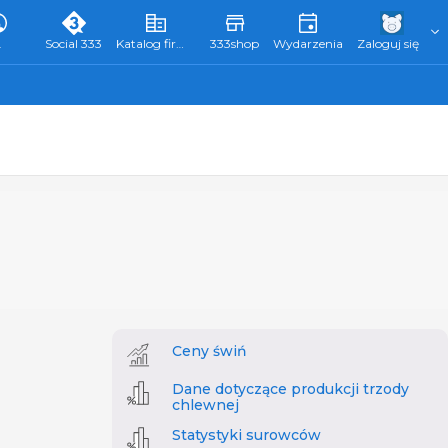
L
Social 333
Katalog firm 333
333shop
Wydarzenia
Zaloguj się
Ceny świń
Dane dotyczące produkcji trzody
chlewnej
Statystyki surowców