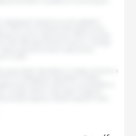
ją kary pieniężne na pasażerów przewożących
ciu największych dostawców pod względem
y w 2019 roku to Kanada, Stany Zjednoczone,
Wielkość przywozu wieprzowiny z Włoch wyniosła
wi 1,6% całkowitej wielkości importu, co plasuje
 Tajwan zezwolił na import wieprzowiny i
ch w 2018 r.
 przez włoski rząd zakazu z 2 lutego na loty do i z
VID-19. Według kilku tajwańskich mediów
agranicznych (MOFA), Joanne Ou, powiedziała na
ja o usunięciu Włoch z listy krajów mogących
nę nie była związana z włoskim zakazem lotów.