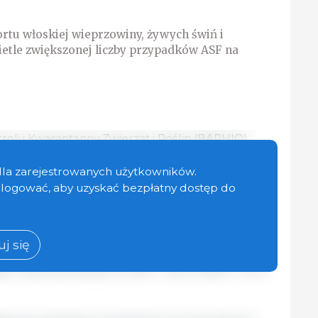
tu włoskiej wieprzowiny, żywych świń i
tle zwiększonej liczby przypadków ASF na
roli i Kwarantanny Zwierząt i Roślin (BAPHIQ)
unęło Włochy z listy krajów wolnych od
awieszając w ten sposób wprowadzanie żywych
dla zarejestrowanych użytkowników.
ęsa wieprzowego i produktów wieprzowych z
zalogować, aby uzyskać bezpłatny dostęp do
l
 wzroście liczby przypadków afrykańskiego
j się
h na włoskiej wyspie Sardynii. Według dostępnych
sk u świń domowych w 2017 r., 90 w 2018 r. i 27 w