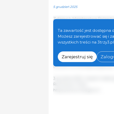
5 grudzień 2025
Z danych Ministerstwa Rolnict
na koniec października wyniosł
porównaniu z wrześniem oraz o 
Ta zawartość jest dostępna 
kiedy pogłowie loch spadło po
Możesz zarejestrować się i 
wszystkich treści na 3trzy3.p
Zgodnie z Krajowym Planem Re
Wieprzowiny, „normalne” pogło
Zarejestruj się
Zalogu
oznacza, że październikowa zdo
(102,3% normalnego pogłowia)
3 grudnia 2025 / zespół redak
Rolnictwa / Chiny.
https://www.moa.gov.cn