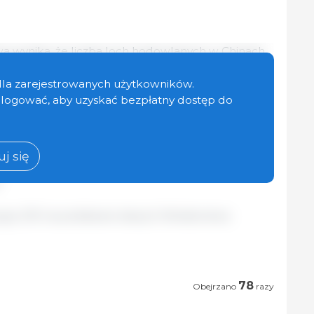
wa wynika, że liczba loch hodowlanych w Chinach
a 39,9 mln sztuk, co oznacza spadek o 1,1% w
2,1% rok do roku. To pierwszy raz od 17 miesięcy,
dla zarejestrowanych użytkowników.
niżej poziomu 40 milionów.
zalogować, aby uzyskać bezpłatny dostęp do
l
gulacji Zdolności Produkcyjnych w Sektorze
wie loch określono na poziomie 39 mln sztuk, co
j się
lność produkcyjna mieści się w zielonej strefie
.
cyjny 333 na podstawie danych Ministerstwa
78
Obejrzano
razy