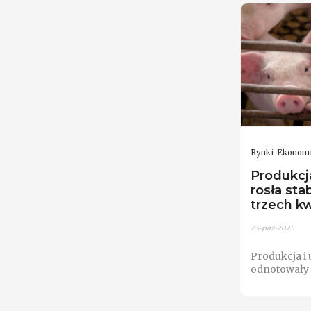
Rynki-Ekonom
Produkcj
rosła sta
trzech k
23-paź-2025
Produkcja i 
odnotowały 