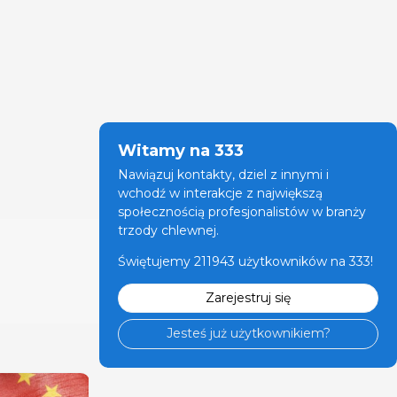
Witamy na 333
Nawiązuj kontakty, dziel z innymi i
wchodź w interakcje z największą
społecznością profesjonalistów w branży
trzody chlewnej.
Świętujemy 211943 użytkowników na 333!
Zarejestruj się
Jesteś już użytkownikiem?