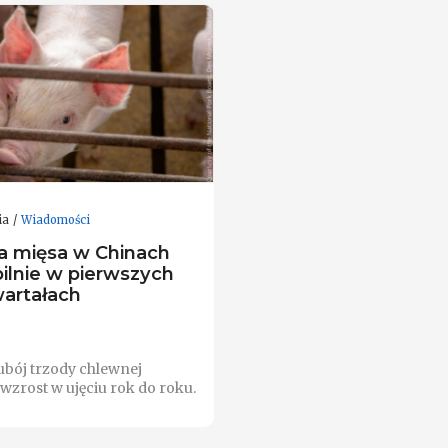
ia
Wiadomości
a mięsa w Chinach
bilnie w pierwszych
wartałach
ubój trzody chlewnej
wzrost w ujęciu rok do roku.