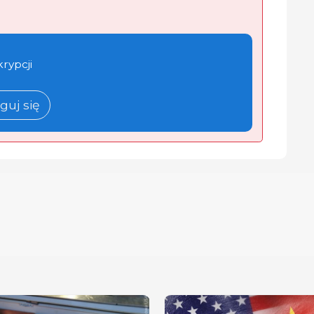
krypcji
guj się