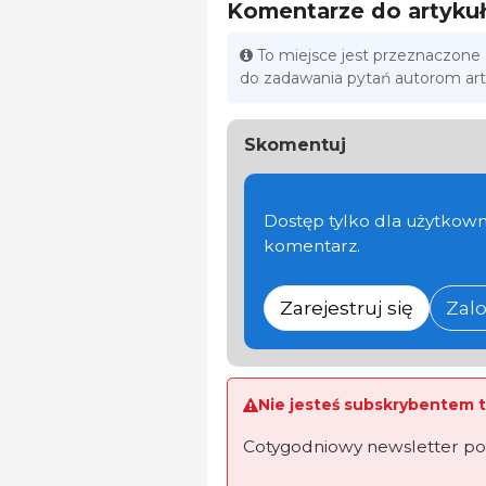
Komentarze do artyku
To miejsce jest przeznaczone
do zadawania pytań autorom ar
Skomentuj
Dostęp tylko dla użytkown
komentarz.
Zarejestruj się
Zalo
Nie jesteś subskrybentem t
Cotygodniowy newsletter po