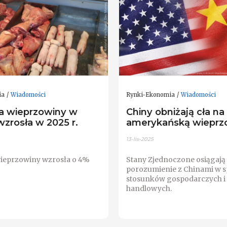
ia
Wiadomości
Rynki-Ekonomia
Wiadomości
a wieprzowiny w
Chiny obniżają cła na
zrosła w 2025 r.
amerykańską wieprz
13-lis-2025
ieprzowiny wzrosła o 4%
Stany Zjednoczone osiągają
porozumienie z Chinami w s
stosunków gospodarczych i
handlowych.