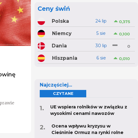
Ceny świń
Polska
24 lip
0,375
Niemcy
5 sie
0,100
Dania
30 lip
0
Hiszpania
6 sie
0,010
owinę
Najczęściej...
CZYTANE
prawie
UE wspiera rolników w związku z
wysokimi cenami nawozów
Ocena wpływu kryzysu w
Cieśninie Ormuz na rynki rolne