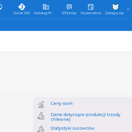
L
Social 333
Katalog firm 333
333shop
Wydarzenia
Zaloguj się
Ceny świń
Dane dotyczące produkcji trzody
chlewnej
Statystyki surowców