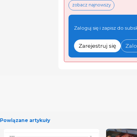
zobacz najnowszy
Zaloguj się i zapisz do subs
Zarejestruj się
Zalo
Powiązane artykuły