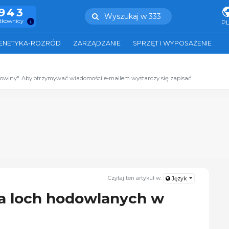
.943
Wyszukaj w 333
ytkownicy
P
ENETYKA-ROZRÓD
ZARZĄDZANIE
SPRZĘT I WYPOSAŻENIE
zowiny". Aby otrzymywać wiadomości e-mailem wystarczy się zapisać.
Czytaj ten artykuł w:
Język
a loch hodowlanych w