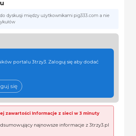
łu
 do dyskusji między użytkownikami pig333.com a nie
tykułów
ików portalu 3trzy3. Zaloguj się aby dodać
guj się
ej zawartości Informacje z sieci w 3 minuty
dsumowujący najnowsze informacje z 3trzy3.pl