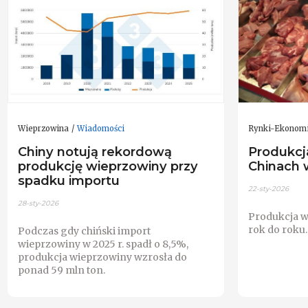
Wieprzowina
Wiadomości
Rynki-Ekonom
Chiny notują rekordową
Produkcj
produkcję wieprzowiny przy
Chinach w
spadku importu
22-sty-2026
28-sty-2026
Produkcja w
rok do roku.
Podczas gdy chiński import
wieprzowiny w 2025 r. spadł o 8,5%,
produkcja wieprzowiny wzrosła do
ponad 59 mln ton.