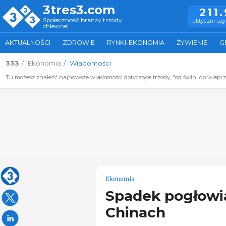
3tres3.com
211
Społeczność branży trzody
Faktyczni uż
chlewnej
AKTUALNOŚCI
ZDROWIE
RYNKI-EKONOMIA
ŻYWIENIE
G
333
Ekonomia
Wiadomości
Tu możesz znaleźć najnowsze wiadomości dotyczące trzody, "od świni do wiepr
Ekonomia
Spadek pogłowi
Chinach