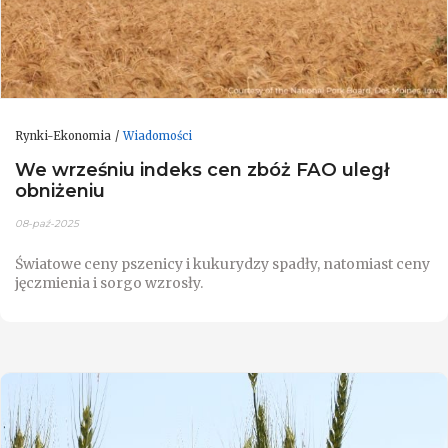
Rynki-Ekonomia
Wiadomości
We wrześniu indeks cen zbóż FAO uległ
obniżeniu
08-paź-2025
Światowe ceny pszenicy i kukurydzy spadły, natomiast ceny
jęczmienia i sorgo wzrosły.