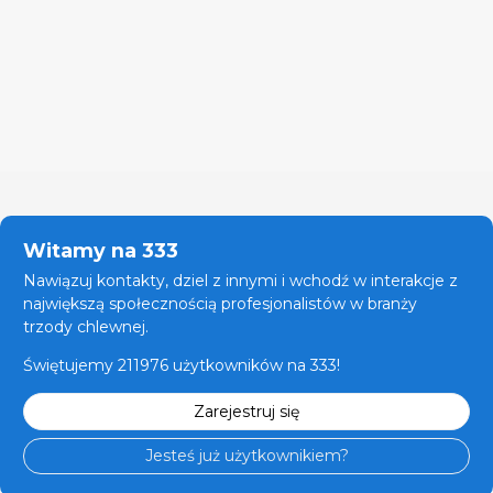
Witamy na 333
Nawiązuj kontakty, dziel z innymi i wchodź w interakcje z
największą społecznością profesjonalistów w branży
trzody chlewnej.
Świętujemy 211976 użytkowników na 333!
Zarejestruj się
Jesteś już użytkownikiem?