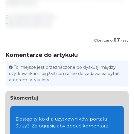
eksporterami.
5 września 2025/ FAO.
https://www.fao.org
67
Obejrzano
razy
Komentarze do artykułu
To miejsce jest przeznaczone do dyskusji między
użytkownikami pig333.com a nie do zadawania pytań
autorom artykułów
Skomentuj
Dostęp tylko dla użytkowników portalu
3trzy3. Zaloguj się aby dodać komentarz.