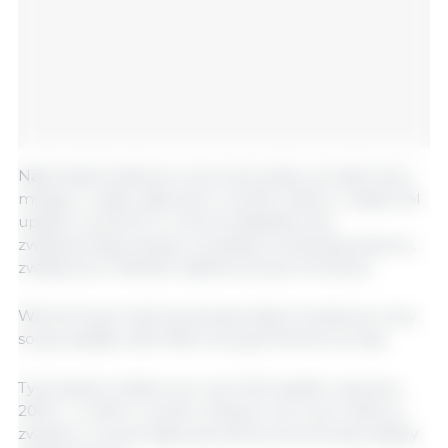
Natomiast światowe ceny kukurydzy wzrosły trzeci
miesiąc z rzędu, głównie w wyniku obaw o wpływ fal
upałów na plony w Unii Europejskiej oraz
zwiększonego popytu na paszę i produkcję etanolu,
zwłaszcza w Stanach Zjednoczonych Ameryki.
Wśród innych zbóż gruboziarnistych światowe ceny
sorgo spadły, natomiast ceny jęczmienia wzrosły.
Tymczasem indeks cen ryżu FAO spadł w sierpniu
2025 r. o 2,0% w wyniku niższych cen ryżu Indica w
związku z utrzymującą się ostrą konkurencją między