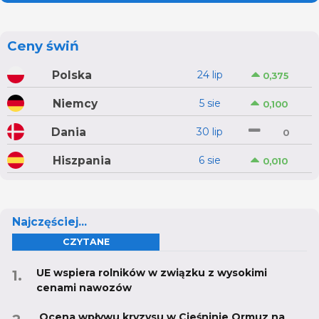
Ceny świń
Polska
24 lip
0,375
Niemcy
5 sie
0,100
Dania
30 lip
0
Hiszpania
6 sie
0,010
Najczęściej...
CZYTANE
UE wspiera rolników w związku z wysokimi
cenami nawozów
Ocena wpływu kryzysu w Cieśninie Ormuz na