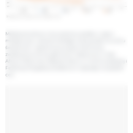
Indeks cen zbóż FAO. Źródło: FAO.
Międzynarodowe ceny pszenicy spadły w ujęciu
miesięcznym, odzwierciedlając dużą podaż na rynku
światowym i ograniczony popyt importowy,
zwłaszcza ze strony głównych nabywców w Azji i
Afryce Północnej. Większe zbiory w Unii Europejskiej i
Federacji Rosyjskiej dodatkowo wpłynęły na spadek
cen.