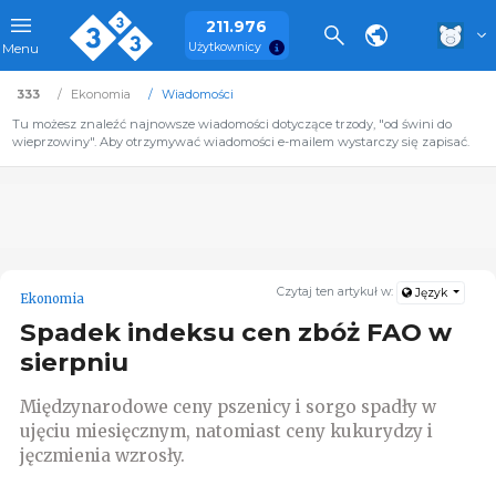
211.976
Użytkownicy
Menu
333
Ekonomia
Wiadomości
Tu możesz znaleźć najnowsze wiadomości dotyczące trzody, "od świni do
wieprzowiny". Aby otrzymywać wiadomości e-mailem wystarczy się zapisać.
Czytaj ten artykuł w:
Język
Ekonomia
Spadek indeksu cen zbóż FAO w
sierpniu
Międzynarodowe ceny pszenicy i sorgo spadły w
ujęciu miesięcznym, natomiast ceny kukurydzy i
jęczmienia wzrosły.