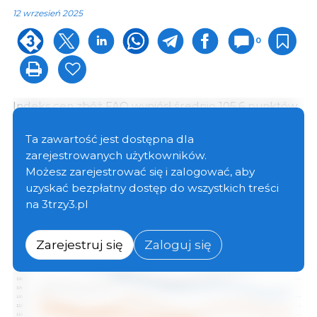
12 wrzesień 2025
0
Indeks cen zbóż FAO wyniósł średnio 105,6 punktów
w sierpniu, co stanowi spadek o 0,8 punktu (0,8%) w
porównaniu z lipcem i o 4,5 punktu (4,1%) w
Ta zawartość jest dostępna dla
porównaniu z sierpniem 2024 r.
zarejestrowanych użytkowników.
Możesz zarejestrować się i zalogować, aby
uzyskać bezpłatny dostęp do wszystkich treści
na 3trzy3.pl
Zarejestruj się
Zaloguj się