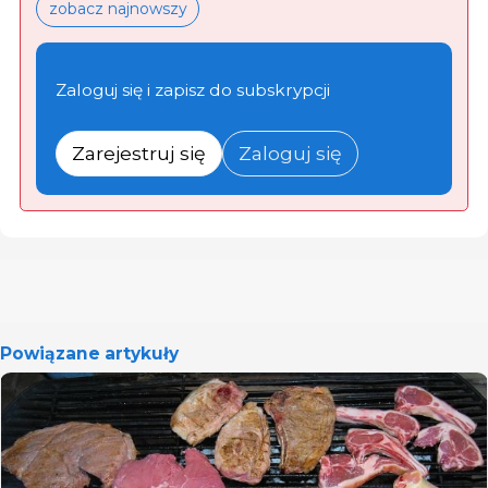
zobacz najnowszy
Zaloguj się i zapisz do subskrypcji
Zarejestruj się
Zaloguj się
Powiązane artykuły