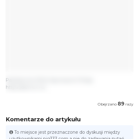
Październik 2024/ Agroexport/ Rosja.
https://aemcx.ru/
89
Obejrzano
razy
Komentarze do artykułu
To miejsce jest przeznaczone do dyskusji między
użytkownikami pig333.com a nie do zadawania pytań