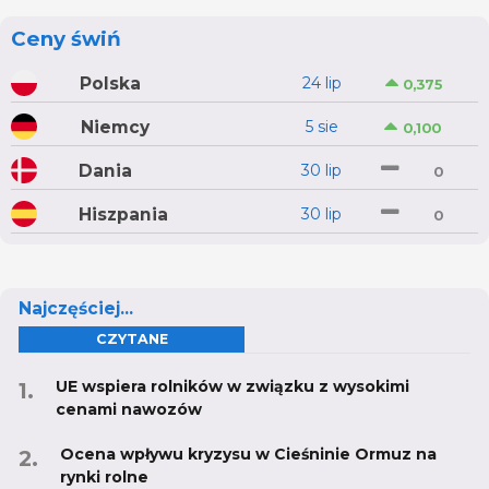
Ceny świń
Polska
24 lip
0,375
Niemcy
5 sie
0,100
Dania
30 lip
0
Hiszpania
30 lip
0
Najczęściej...
CZYTANE
UE wspiera rolników w związku z wysokimi
cenami nawozów
Ocena wpływu kryzysu w Cieśninie Ormuz na
rynki rolne