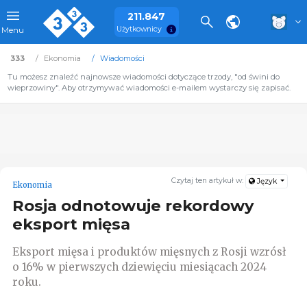
211.847
Użytkownicy
Menu
333
Ekonomia
Wiadomości
Tu możesz znaleźć najnowsze wiadomości dotyczące trzody, "od świni do
wieprzowiny". Aby otrzymywać wiadomości e-mailem wystarczy się zapisać.
Czytaj ten artykuł w:
Język
Ekonomia
Rosja odnotowuje rekordowy
eksport mięsa
Eksport mięsa i produktów mięsnych z Rosji wzrósł
o 16% w pierwszych dziewięciu miesiącach 2024
roku.