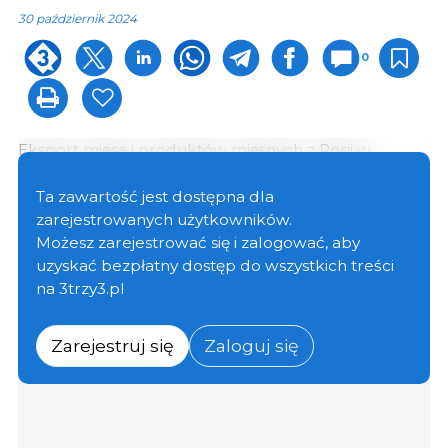
30 październik 2024
0
Eksport mięsa i produktów mięsnych z Rosji w
pierwszych dziewięciu miesiącach 2024 roku osiągnął
wolumen 570 tys. ton, o 16% więcej niż w tym samym
Ta zawartość jest dostępna dla
okresie 2023 roku. Do końca roku po raz pierwszy
zarejestrowanych użytkowników.
może osiągnąć 800 tysięcy ton, zgodnie z prognozami
Możesz zarejestrować się i zalogować, aby
Rosyjskiego Banku Rolnego.
uzyskać bezpłatny dostęp do wszystkich treści
Rośnie podaż nie tylko tusz i części, ale także
na 3trzy3.pl
produktów pochodnych, co zwiększa marże
rosyjskich sprzedawców i producentów.
Zarejestruj się
Zaloguj się