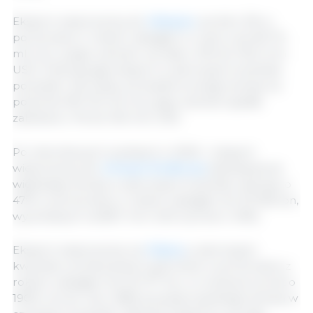
Eksport wieprzowiny do
Meksyku
wzrósł o 5% w
porównaniu z rokiem ubiegłym w marcu do 66 174
mln ton, a jego wartość wzrosła o 21% do 130,2 mln
USD. Podczas gdy eksport w pierwszym kwartale
pozostał o 4% niższy od zeszłorocznego tempa na
poziomie 187 012 mln ton, jego wartość spadła
zaledwie o 1% do 345 mln USD.
Po rekordowych wynikach w 2020 r. eksport
wieprzowiny do
Ameryki Środkowej
nabrał jeszcze
większego tempa w pierwszym kwartale, skacząc o
47% w porównaniu z rokiem ubiegłym do 35 926 ton,
wycenianych na 89,7 mln USD (wzrost o 43%).
Eksport wieprzowiny na
Filipiny
w pierwszym
kwartale wzrósł prawie trzykrotnie w porównaniu z
rokiem ubiegłym do 25 377 ton, co oznacza wzrost o
190% rok do roku i 86% powyżej wysokiego tempa w