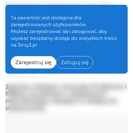
Według danych opublikowanych przez USDA i
opracowanych przez Amerykańską Federację
Eksportu Mięsa (USMEF), marcowy
eksport
Ta zawartość jest dostępna dla
wieprzowiny osiągnął rekordowy poziom
294 724
zarejestrowanych użytkowników.
ton, co stanowi wzrost o 1% w stosunku do
Możesz zarejestrować się i zalogować, aby
zeszłorocznej sumy, i ustanowił nowy
rekord wartości
uzyskać bezpłatny dostęp do wszystkich treści
na poziomie 794,9 mln USD (wzrost o 4 %). W
na 3trzy3.pl
pierwszym kwartale eksport wieprzowiny był o 7%
niższy od ubiegłorocznego tempa zarówno pod
Zarejestruj się
Zaloguj się
względem wielkości (782,620 ton), jak i wartości (2,07
miliarda USD).
Japonia, Meksyk, Ameryka Środkowa i
Filipiny są paliwem napędowym
rekordowego miesiąca w eksporcie
wieprzowiny