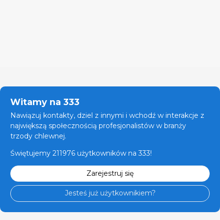
Witamy na 333
Nawiązuj kontakty, dziel z innymi i wchodź w interakcje z
największą społecznością profesjonalistów w branży
trzody chlewnej.
Świętujemy 211976 użytkowników na 333!
Zarejestruj się
Jesteś już użytkownikiem?