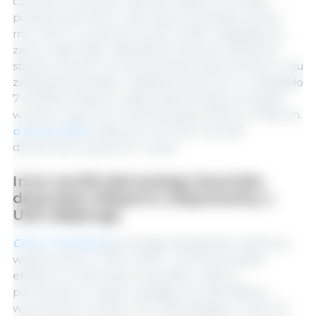
czwartym kwartale. Wartość eksportu wzrosła
ponad trzykrotnie w pierwszym kwartale do 62,4
mln USD, co oznacza wzrost o 201%. Osiągnięto to,
zanim rząd Filipin nakazał tymczasowe obniżenie
stawek celnych na importowaną wieprzowinę w celu
zwiększenia dostaw i ustabilizowania cen, co nastąpiło
7 kwietnia. Eksport mięsa wieprzowego na Filipiny
wzrósł w marcu do rekordowego poziomu 11736 ton.
o prawie 500%
więcej niż rok temu i ponad
dwukrotnie więcej niż w lutym.
Inne wyniki pierwszego kwartału
dotyczące eksportu wieprzowiny z
USA obejmują:
Chiny / Hongkong
pozostają największym odbiorcą
wieprzowiny w USA w 2021 r., pomimo spadku
eksportu w pierwszym kwartale o 20% w
porównaniu z rokiem ubiegłym do 236 498 ton,
wycenianych na 532,3 mln USD (spadek o 27%). W