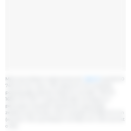
Marcowy eksport wieprzowiny do
Japonii
wyniósł 40
746 mln ton, czyli o 11% więcej niż rok wcześniej,
podczas gdy wartość eksportu wzrosła o 13% do
169,5 mln USD. To spowodowało, że eksport w
pierwszym kwartale nieznacznie wyprzedził
zeszłoroczne tempo, które wyniosło 104 828 mln ton
(wzrost o 1%) wycenianych na 436,2 mln USD (wzrost
o 2%).