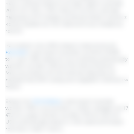
marcu wartość eksportu do tego regionu wyniosła
202,5 ​​mln USD, o 14% mniej niż rok temu, ale była
najwyższa od 10 miesięcy, ponieważ eksport szynek z
kością i łopatek do Chin ustanowił nowy miesięczny
rekord.
Po trudnym roku 2020, eksport wieprzowiny do
Kolumbii
w pierwszym kwartale wzrósł do 25.696
ton, czyli o 26% więcej niż rok wcześniej, podczas gdy
wartość wzrosła o 22% do 57,6 miliona dolarów.
Marcowy eksport do Kolumbii był najwyższy od
października 2019 i szósty pod względem wielkości w
historii.
Eksport do
Dominikany
w pierwszym kwartale
wzrósł o 49% w porównaniu z rokiem ubiegłym do 17
472 ton, a jego wartość wzrosła o 51% do 40,6 mln
USD, podczas gdy eksport z USA ustanowił kolejne
rekordy w lutym i marcu.