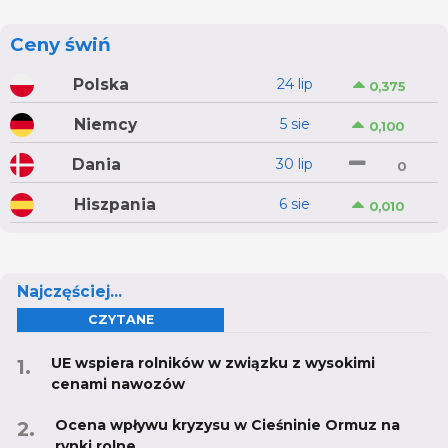
Ceny świń
Polska
24 lip
0,375
Niemcy
5 sie
0,100
Dania
30 lip
0
Hiszpania
6 sie
0,010
Najczęściej...
CZYTANE
UE wspiera rolników w związku z wysokimi
cenami nawozów
Ocena wpływu kryzysu w Cieśninie Ormuz na
rynki rolne