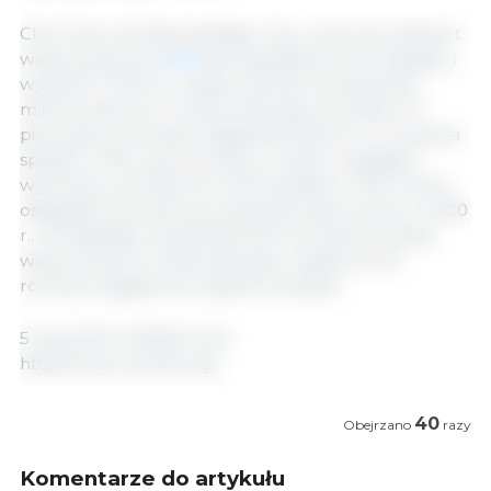
Choć nieco poniżej zeszłego roku, marcowy eksport
wieprzowiny do
Korei
był największy od 12 miesięcy i
wyniósł 17 079 ton, a jego wartość wyniosła 50,6
miliona dolarów. To spowodowało, że eksport w
pierwszym kwartale osiągnął 46 595 ton, co oznacza
spadek o 9% w porównaniu z rokiem ubiegłym,
wyceniony na 135,8 mln USD (spadek o 11%). Korea
osiągnęła rekordową produkcję wieprzowiny w 2020
r., zmniejszając swoją zależność od importowanej
wieprzowiny, a trudna sytuacja w gastronomii
również negatywnie wpływa na popyt.
5 maj, 2021/ USMEF/ USA.
https://www.usmef.org/
40
Obejrzano
razy
Komentarze do artykułu