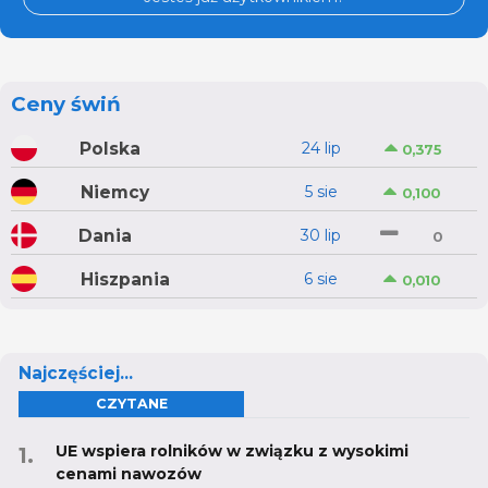
Ceny świń
Polska
24 lip
0,375
Niemcy
5 sie
0,100
Dania
30 lip
0
Hiszpania
6 sie
0,010
Najczęściej...
CZYTANE
UE wspiera rolników w związku z wysokimi
cenami nawozów