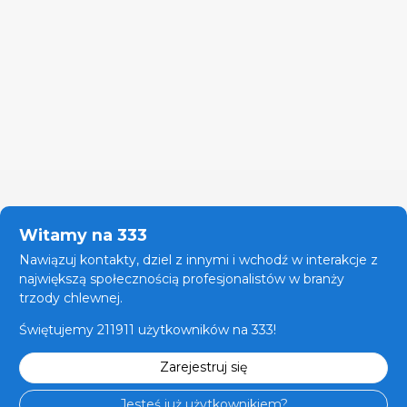
Witamy na 333
Nawiązuj kontakty, dziel z innymi i wchodź w interakcje z
największą społecznością profesjonalistów w branży
trzody chlewnej.
Świętujemy 211911 użytkowników na 333!
Zarejestruj się
Jesteś już użytkownikiem?