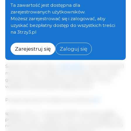
całkowita produkcja zbóż
(pszenicy i ziarna
Ta zawartość jest dostępna dla
gruboziarnistego) w sezonie 2019/20 wyniosła niemal
zarejestrowanych użytkowników.
historyczną wartość, 2172 mln t. Rekordowe zbiory
Możesz zarejestrować się i zalogować, aby
pszenicy i jęczmienia zrekompensowały z nadwyżką
uzyskać bezpłatny dostęp do wszystkich treści
mniejsze zbiory kukurydzy. Całkowita podaż była
na 3trzy3.pl
tylko o 1% wyższa r / r, a ponieważ konsumpcja nadal
rośnie, pod koniec 2019/20 r. przewiduje się dalszy
Zarejestruj się
Zaloguj się
spadek zapasów zbóż, głównie przez kukurydzę.
Światowy obszar zbioru
kukurydzy
w sezonie 2020/21
ma wzrosnąć o 1%, głównie za sprawą USA, z kolei
globalny obszar jęczmienia może spaść o 1% ze
względu na potencjalnie słabszy zwrot.
Prognozuje się, że światowa produkcja
soi
spadnie o 5% r / r w sezonie 2019/20 z powodu spadku
produkcji w USA - o prawie 24 mln t. IGC GOI spadło o 3%
netto, ponieważ obawiają się rozprzestrzeniania COVID-19