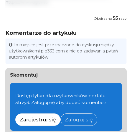
https://www.igc.int/
55
Obejrzano
razy
Komentarze do artykułu
To miejsce jest przeznaczone do dyskusji między
użytkownikami pig333.com a nie do zadawania pytań
autorom artykułów
Skomentuj
Dostęp tylko dla użytkowników portalu
3trzy3. Zaloguj się aby dodać komentarz.
Zarejestruj się
Zaloguj się