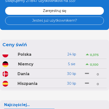
Świętujemy 211847 użytkowników na 333!
Zarejestruj się
Jesteś już użytkownikiem?
Ceny świń
Polska
24 lip
0,375
Niemcy
5 sie
0,100
Dania
30 lip
0
Hiszpania
30 lip
0
Najczęściej...