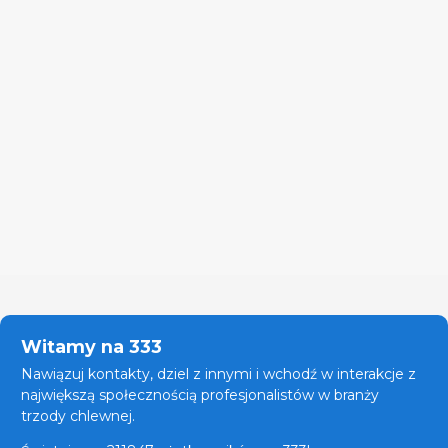
Witamy na 333
Nawiązuj kontakty, dziel z innymi i wchodź w interakcje z
największą społecznością profesjonalistów w branży
trzody chlewnej.