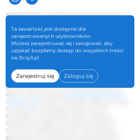
Według FEFAC, produkcja mieszanek paszowych w
UE (UE 27 + Wielka Brytania) dla zwierząt
gospodarskich w 2020 r. szacowana jest na 164,9 mln
Ta zawartość jest dostępna dla
t, co stanowi przyrost o 0,1% w porównaniu z 2019 r.
zarejestrowanych użytkowników.
Podczas gdy pasze dla bydła i drobiu odnotowały
Możesz zarejestrować się i zalogować, aby
spadek (-0,2 % i -0,8%, odpowiednio) wszystkie
uzyskać bezpłatny dostęp do wszystkich treści
pozostałe sektory odnotowały wzrost produkcji w
na 3trzy3.pl
porównaniu z 2019 r.
Zarejestruj się
Zaloguj się
Pomimo rozprzestrzeniania się afrykańskiego
pomoru świń (ASF) w Europie i jego wpływu na
sektor trzody chlewnej,
produkcja paszy dla świń
wzrosła o 1,3%
w 2020 r. Wynikało to głównie z tego,
że kilka krajów zwiększyło eksport do Chin,
korzystając z niemieckiego zakazu eksportu.
Ponadto, ze względu na problemy związane z
COVID-19 z wydajnością rzeźni, wiele zwierząt
gospodarskich pozostawało w gospodarstwach