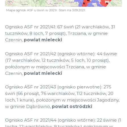
Mapa ognisk ASF u świń w 2021r. Stan na 3.09.2021.
Ognisko ASF nr 2021/41: 67 świń (21 warchlaków, 31
tuczników, 8 loch, 7 prosiąt), Trzciana, w gminie
Czernin,
powiat mielecki
Ognisko ASF nr 2021/42 (ognisko wtórne): 44 świnie
(17 warchlaków, 12 tuczników, 5 loch, 10 prosiąt),
położonym w miejscowości Trzciana, w gminie
Czernin,
powiat mielecki
Ognisko ASF nr 2021/43 (ognisko pierwotne): 275
świń (66 prosiąt, 76 warchlaków, 112 tuczników, 20
loch, 1 knura), położonym w miejscowości Jagodziny,
w gminie Dąbrówno,
powiat ostródzki
Ognisko ASF nr 2021/44 (ognisko wtórne): 22 świnie (1
locha, 12 warchlaków, 9 tuczników) położonym w