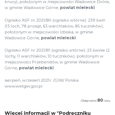
knury), położonym w miejscowości Wadowice Dolne,
w gminie Wadowice Górne,
powiat mielecki
Ognisko ASF nr 2021/80 (ognisko wtórne): 239 świń
(13 loch, 78 prosiąt, 63 warchlaków, 85 tuczników),
położonym w miejscowości Izbiska, w gminie
Wadowice Górne,
powiat mielecki
Ognisko ASF nr 2021/81 (ognisko wtórne): 23 świnie (2
lochy, 11 warchlaków, 10 tuczników), położonym w
miejscowości Przebendów, w gminie Wadowice
Górne,
powiat mielecki
sierpień, wrzesień 2021r. /GIW/ Polska
www.wetgiw.gov.pl
80
Obejrzano
razy
Więcej informacji w "Podręczniku