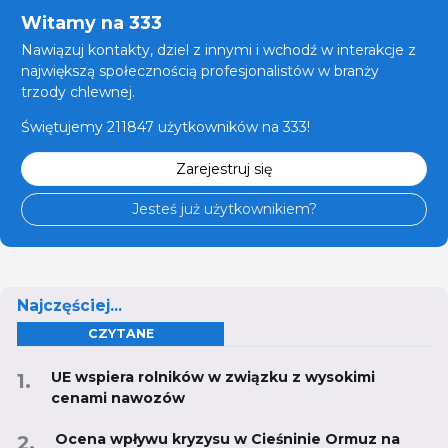
Witamy na 333
Nawiązuj kontakty, dziel z innymi i wchodź w interakcje z
największą społecznością profesjonalistów w branży
trzody chlewnej.
Świętujemy 211847 użytkowników na 333!
Zarejestruj się
Jesteś już użytkownikiem?
Najczęściej...
CZYTANE
UE wspiera rolników w związku z wysokimi
cenami nawozów
Ocena wpływu kryzysu w Cieśninie Ormuz na