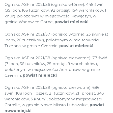
Ognisko ASF nr 2021/56 (ognisko wtórne): 448 świń
(35 loch, 166 tuczników, 92 prosiąt, 154 warchlaków, 1
knur), położonym w miejscowości Kawęczyn, w
gminie Wadowice Górne,
powiat mielecki
Ognisko ASF nr 2021/57 (ognisko wtórne): 23 świnie (3
lochy, 20 tuczników), położonym w miejscowości
Trzciana, w gminie Czermin,
powiat mielecki
Ognisko ASF nr 2021/58 (ognisko pierwotne): 77 świń
(7 loch, 36 tuczników, 25 prosiąt, 9 warchlaków),
położonym w miejscowości Ziempniów, w gminie
Czermin,
powiat mielecki
Ognisko ASF nr 2021/59 (ognisko pierwotne): 686
świń (108 loch i loszek, 21 tuczników, 211 prosiąt, 343
warchlaków, 3 knury), położonym w miejscowości
Chrośle, w gminie Nowe Miasto Lubawskie,
powiat
nowomiejski