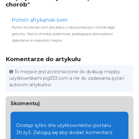
chorób"
Pomór afrykański świń
Pomór afrykański świń jest jedną z najważniejszych chorób tego
gatunku. Jest to choroba systemowa, podlegająca obowiązkowi
zgłaszania w większości krajów.
Komentarze do artykułu
To miejsce jest przeznaczone do dyskusji między
użytkownikami pig333.com a nie do zadawania pytań
autorom artykułów
Skomentuj
Dostęp tylko dla użytkowników portalu
3trzy3. Zaloguj się aby dodać komentarz.