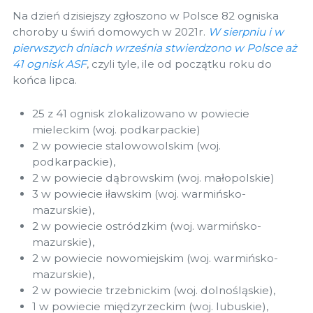
Na dzień dzisiejszy zgłoszono w Polsce 82 ogniska
choroby u świń domowych w 2021r.
W sierpniu i w
pierwszych dniach września stwierdzono w Polsce aż
41 ognisk ASF
, czyli tyle, ile od początku roku do
końca lipca.
25 z 41 ognisk zlokalizowano w powiecie
mieleckim (woj. podkarpackie)
2 w powiecie stalowowolskim (woj.
podkarpackie),
2 w powiecie dąbrowskim (woj. małopolskie)
3 w powiecie iławskim (woj. warmińsko-
mazurskie),
2 w powiecie ostródzkim (woj. warmińsko-
mazurskie),
2 w powiecie nowomiejskim (woj. warmińsko-
mazurskie),
2 w powiecie trzebnickim (woj. dolnośląskie),
1 w powiecie międzyrzeckim (woj. lubuskie),