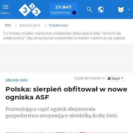
211.847
Użytkownicy
Menu
333
Zdrowie świń
Wiadomości
Tu możesz znaleźć najnowsze wiadomości dotyczące trzody, "od świni do
wieprzowiny". Aby otrzymywać wiadomości e-mailem wystarczy się zapisać.
Czytaj ten artykuł w:
Język
Zdrowie świń
Polska: sierpień obfitował w nowe
ogniska ASF
Przeważająca część ognisk obejmowała
gospodarstwa utrzymujące niewielką liczbę świń.