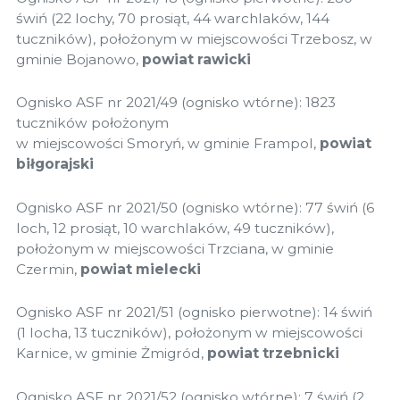
świń (22 lochy, 70 prosiąt, 44 warchlaków, 144
tuczników), położonym w miejscowości Trzebosz, w
gminie Bojanowo,
powiat rawicki
Ognisko ASF nr 2021/49 (ognisko wtórne): 1823
tuczników położonym
w miejscowości Smoryń, w gminie Frampol,
powiat
biłgorajski
Ognisko ASF nr 2021/50 (ognisko wtórne): 77 świń (6
loch, 12 prosiąt, 10 warchlaków, 49 tuczników),
położonym w miejscowości Trzciana, w gminie
Czermin,
powiat mielecki
Ognisko ASF nr 2021/51 (ognisko pierwotne): 14 świń
(1 locha, 13 tuczników), położonym w miejscowości
Karnice, w gminie Żmigród,
powiat trzebnicki
Ognisko ASF nr 2021/52 (ognisko wtórne): 7 świń (2