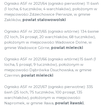
Ognisko ASF nr 2021/64 (ognisko pierwotne): 11 świń
(1 locha, 6 tuczników, 4 warchlaków), położonym w
miejscowości Zdziechowice Pierwsze, w gminie
Zaklików,
powiat stalowowolski
Ognisko ASF nr 2021/65 (ognisko wtórne): 134 świnie
(12 loch, 34 prosiąt, 20 warchlaków, 68 tuczników),
położonym w miejscowości Wadowice Dolne, w
gminie Wadowice Górne,
powiat mielecki
Ognisko ASF nr 2021/66 (ognisko wtórne):15 świń (1
locha, 5 prosiąt, 9 tuczników), położonym w
miejscowości Dąbrówka Osuchowska, w gminie
Czermin,
powiat mielecki
Ognisko ASF nr 2021/67 (ognisko pierwotne): 335
świń (25 loch, 75 tuczników, 100 prosiąt, 135
warchlaków), położonym w miejscowości
Napromek, w gminie Iława,
powiat iławski
,