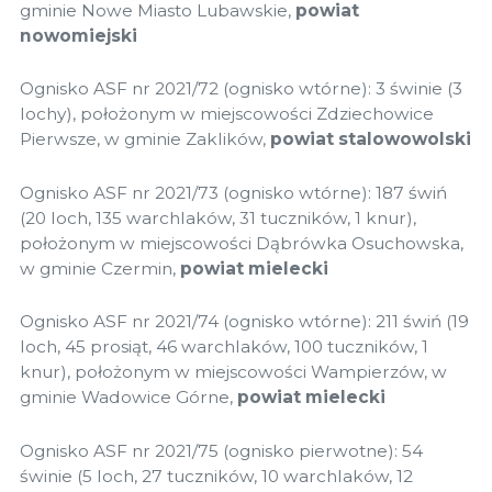
gminie Nowe Miasto Lubawskie,
powiat
nowomiejski
Ognisko ASF nr 2021/72 (ognisko wtórne): 3 świnie (3
lochy), położonym w miejscowości Zdziechowice
Pierwsze, w gminie Zaklików,
powiat stalowowolski
Ognisko ASF nr 2021/73 (ognisko wtórne): 187 świń
(20 loch, 135 warchlaków, 31 tuczników, 1 knur),
położonym w miejscowości Dąbrówka Osuchowska,
w gminie Czermin,
powiat mielecki
Ognisko ASF nr 2021/74 (ognisko wtórne): 211 świń (19
loch, 45 prosiąt, 46 warchlaków, 100 tuczników, 1
knur), położonym w miejscowości Wampierzów, w
gminie Wadowice Górne,
powiat mielecki
Ognisko ASF nr 2021/75 (ognisko pierwotne): 54
świnie (5 loch, 27 tuczników, 10 warchlaków, 12