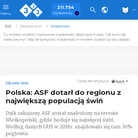
211.754
Użytkownicy
Menu
333
Zdrowie świń
Wiadomości
Tu możesz znaleźć najnowsze wiadomości dotyczące trzody, "od świni do
wieprzowiny". Aby otrzymywać wiadomości e-mailem wystarczy się zapisać.
Czytaj ten artykuł w:
Język
Zdrowie świń
Polska: ASF dotarł do regionu z
największą populacją świń
Dzik zakażony ASF został znaleziony na terenie
Wielkopolski, gdzie hoduje się najwięcej świń.
Według danych GUS w 2018r. znajdowało się tam 36%
pogłowia.