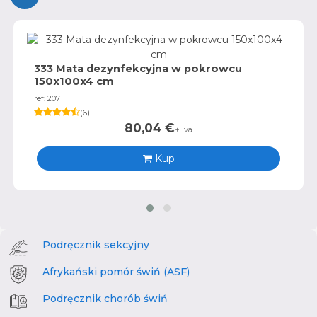
333 Mata dezynfekcyjna w pokrowcu
150x100x4 cm
ref: 207
(
6
)
80,04
€
+ iva
Kup
Podręcznik sekcyjny
Afrykański pomór świń (ASF)
Podręcznik chorób świń