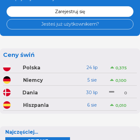
Zarejestruj się
Jesteś już użytkownikiem?
Ceny świń
Polska
24 lip
0,375
Niemcy
5 sie
0,100
Dania
30 lip
0
Hiszpania
6 sie
0,010
Najczęściej...