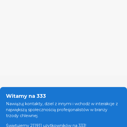
Witamy na 333
Nawiązuj kontakty, dziel z innymi i wchodź w interakcje z
największą społecznością profesjonalistów w branży
trzody chlewnej.
Świętujemy 211911 użytkowników na 333!