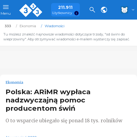
211.911
Użytkownicy
Menu
333
Ekonomia
Wiadomości
Tu możesz znaleźć najnowsze wiadomości dotyczące trzody, "od świni do
wieprzowiny". Aby otrzymywać wiadomości e-mailem wystarczy się zapisać.
Ekonomia
Polska: ARiMR wypłaca
nadzwyczajną pomoc
producentom świń
O to wsparcie ubiegało się ponad 18 tys. rolników