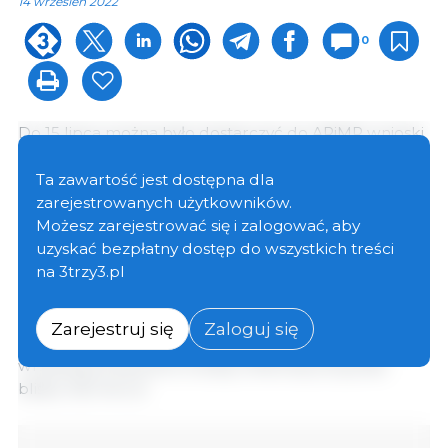
14 wrzesień 2022
0
Do 15 lipca można było dostarczyć do ARiMR wnioski
o „Nadzwyczajną pomoc dostosowawczą dla
producentów świń”. O to wsparcie ubiegało się
Ta zawartość jest dostępna dla
ponad 18 tys. rolników, najwięcej w województwach
zarejestrowanych użytkowników.
wielkopolskim – ok. 5,9 tys., kujawsko-pomorskim – 3
Możesz zarejestrować się i zalogować, aby
tys. i łódzkim – 1,7 tys. Kwota pomocy wynikająca ze
uzyskać bezpłatny dostęp do wszystkich treści
złożonych wniosków wynosi ok. 150 mln zł.
na 3trzy3.pl
Trwa weryfikacja złożonych dokumentów, a 4
Zarejestruj się
Zaloguj się
sierpnia 2022 r. rozpoczęła się wypłata pomocy. Do 6
września producenci trzody chlewnej otrzymali
blisko 130 mln zł.