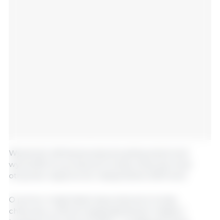
Wysokość dofinansowania do jednej sztuki świń
wynosi 80 zł, a producent trzody chlewnej może
otrzymać wsparcie do maksymalnie 2000 świń.
O pomoc mogli starać się producenci trzody
chlewnej, w których gospodarstwach między 1