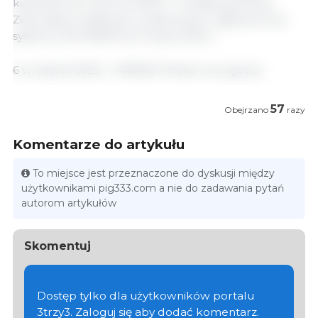
kwietnia a 30 czerwca 2022 r. urodziły się świnie.
Zwierzęta musiały być oznakowane i zgłoszone do
systemu IRZ ARiMR do 15 lipca 2022 r.
6 września 2022r. / ARiMR/ Polska www.gov.pl
57
Obejrzano
razy
Komentarze do artykułu
To miejsce jest przeznaczone do dyskusji między
użytkownikami pig333.com a nie do zadawania pytań
autorom artykułów
Skomentuj
Dostęp tylko dla użytkowników portalu
3trzy3. Zaloguj się aby dodać komentarz.