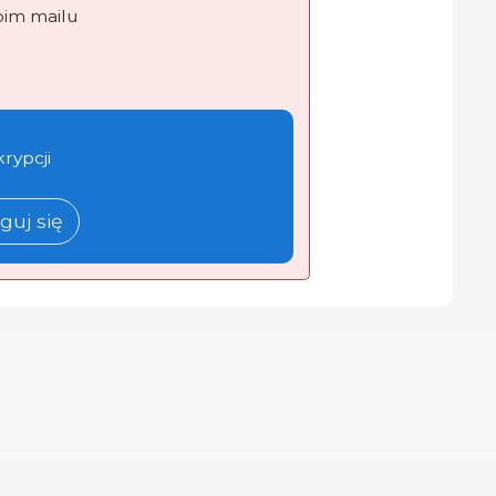
oim mailu
krypcji
guj się