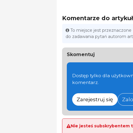
Komentarze do artyku
To miejsce jest przeznaczone
do zadawania pytań autorom ar
Skomentuj
Dostęp tylko dla użytkown
komentarz.
Zarejestruj się
Zalo
Nie jesteś subskrybentem t