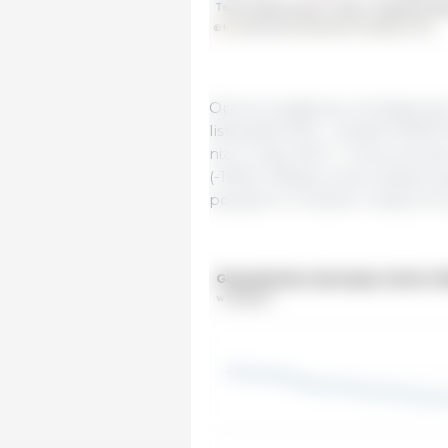
Oprócz pogłowia, zmniejsza się
listopada 2021 r. istniało 18 80
niż w maju 2021 r. W porówna
(-1600). Między innymi dalsze
popytem w handlu i eksporcie s