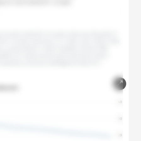
 również liczba ferm trzody chlewnej. Na dzień 3
0 ferm trzody chlewnej. To o 4,6%, czyli o 900 mniej
niu z poprzednim rokiem spadek wynosi 7,8%
 spadki cen wieprzowiny spowodowane niskim
ą jedną z przyczyn spadającej liczby firm.