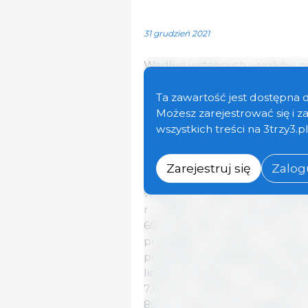
31 grudzień 2021
Według wstępnych wyników na 
23,6 mln świń. Jak donosi Feder
najniższa populacja świń od 1
Ta zawartość jest dostępna 
maja 2021 r., liczba świń spadła
Możesz zarejestrować się i 
rokiem poprzednim z 3 listopada
wszystkich treści na 3trzy3.p
zwierząt.
Zarejestruj się
Zalogu
W chowie trzody chlewnej dla 
wagowych wyłania się następują
r. w Niemczech utrzymywano 10
600 zwierząt mniej niż pół rok
przypadku tuczników o żywej w
populacja zmniejszyła się o 8,1
liczba tuczników w wyższej kla
7,1% lub o 90 500, do 1,4 mili
80 do mniej niż 110 kilogramów