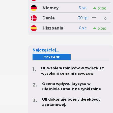
Niemcy
5 sie
0,100
Dania
30 lip
0
Hiszpania
6 sie
0,010
Najczęściej...
CZYTANE
UE wspiera rolników w związku z
wysokimi cenami nawozów
Ocena wpływu kryzysu w
Cieśninie Ormuz na rynki rolne
UE dokonuje oceny dyrektywy
azotanowej.