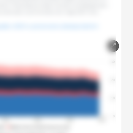
tuk). Populacje prosiąt również zmniejszyły się o
a zwierząt w porównaniu do maja 2021 roku.
adła o 39,1% w porównaniu dziesięcioletnim