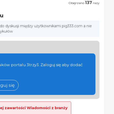
137
Obejrzano
razy
łu
 do dyskusji między użytkownikami pig333.com a nie
tykułów
ików portalu 3trzy3. Zaloguj się aby dodać
guj się
ej zawartości Wiadomości z branży