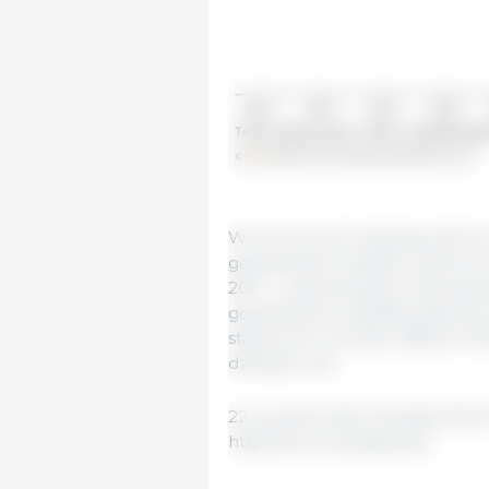
W porównaniu dziesięcioletnim
gospodarstw spadły: liczba świń
2011 r., podczas gdy liczba gos
gospodarstw spadała szybciej 
stada świń wzrosła z 886 do 12
dziesięciu lat.
22. grudnia 2021/ Destatis/ Nie
https://www.destatis.de/