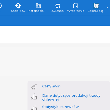
L
Social 333
Katalog firm 333
333shop
Wydarzenia
Zaloguj się
Ceny świń
Dane dotyczące produkcji trzody
chlewnej
Statystyki surowców