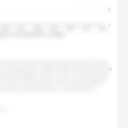
 zarówno liczba utrzymywanych świń, jak i liczba
 zmniejszyła się o 13,8% lub 3,8 miliona zwierząt od
podarstw spadła o 39,1% (-12 100). Ponieważ liczba
niż liczba utrzymywanych świń, średnia wielkość
54 sztuk na gospodarstwo w ciągu ostatnich
mcy