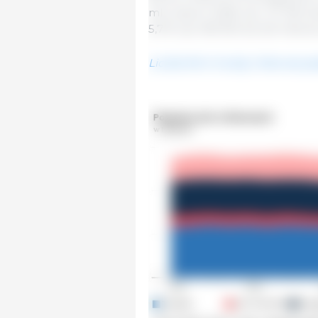
mln sztuk (-0,6% lub -27 300 sz
5,7% lub 418 300 do 6,9 milion
Liczba ferm trzody chlewnej sp