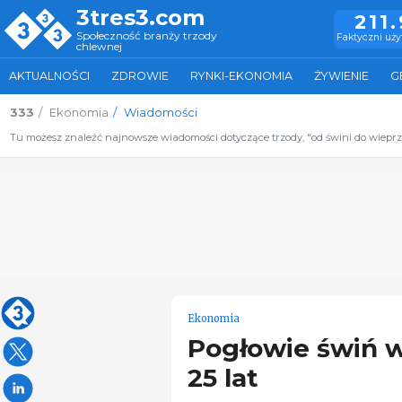
3tres3.com
211
Społeczność branży trzody
Faktyczni uż
chlewnej
AKTUALNOŚCI
ZDROWIE
RYNKI-EKONOMIA
ŻYWIENIE
G
333
Ekonomia
Wiadomości
Tu możesz znaleźć najnowsze wiadomości dotyczące trzody, "od świni do wiepr
Ekonomia
Pogłowie świń w
25 lat