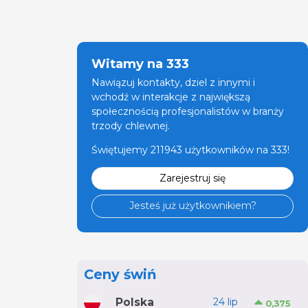
Witamy na 333
Nawiązuj kontakty, dziel z innymi i
wchodź w interakcje z największą
społecznością profesjonalistów w branży
trzody chlewnej.
Świętujemy 211943 użytkowników na 333!
Zarejestruj się
Jesteś już użytkownikiem?
Ceny świń
Polska
24 lip
0,375