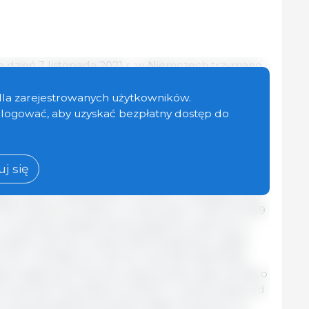
dzień 3 listopada 2021 r. w Niemczech trzymano
alny Urząd Statystyczny (Destatis), była to
996 roku. W porównaniu z badaniem pogłowia z 3
dla zarejestrowanych użytkowników.
 o 4,4%, czyli o 1 081 000 sztuk. W porównaniu z
zalogować, aby uzyskać bezpłatny dostęp do
 2020 r. liczba ta spadła o 9,4%, czyli 2 450 300
l
j się
poszczególnych kategorii zwierząt lub klas
cy obraz: według stanu na dzień 3 listopada 2021
,9 miliona tuczników, co stanowiło o 3,2% lub 359
u wcześniej. Spadek był szczególnie widoczny w
adze od 50 do mniej niż 80 kilogramów, gdzie
% lub o 422 800, do 4,8 mln zwierząt. Natomiast
sie wagowej 110 kg lub więcej żywej wagi wzrosła o
ona zwierząt. Populacja tuczników o żywej wadze od
 utrzymywała się na prawie stałym poziomie 4,7