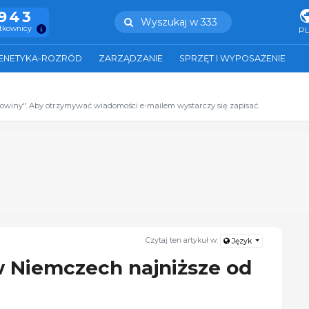
.943
Wyszukaj w 333
ytkownicy
P
ENETYKA-ROZRÓD
ZARZĄDZANIE
SPRZĘT I WYPOSAŻENIE
zowiny". Aby otrzymywać wiadomości e-mailem wystarczy się zapisać.
Czytaj ten artykuł w:
Język
 Niemczech najniższe od