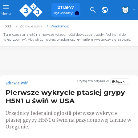
211.847
Użytkownicy
Menu
333
Zdrowie świń
Wiadomości
Tu możesz znaleźć najnowsze wiadomości dotyczące trzody, "od świni do
wieprzowiny". Aby otrzymywać wiadomości e-mailem wystarczy się zapisać.
Czytaj ten artykuł w:
Język
Zdrowie świń
Pierwsze wykrycie ptasiej grypy
H5N1 u świń w USA
Urzędnicy federalni ogłosili pierwsze wykrycie
ptasiej grypy H5N1 u świń na przydomowej farmie w
Oregonie.