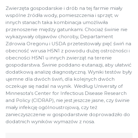
Zwierzęta gospodarskie i drób na tej farmie miały
wspólne źródła wody, pomieszczenia i sprzęt; w
innych stanach taka kombinacja umożliwiła
przenoszenie między gatunkami. Chociaż świnie nie
wykazywały objawów choroby, Departament
Zdrowia Oregonu i USDA przetestowały pięć świń na
obecność wirusa H5N1 z powodu dużej ostrożności i
obecności H5N1 u innych zwierząt na terenie
gospodarstwa. Świnie poddano eutanazji, aby ułatwić
dodatkową analizę diagnostyczną. Wyniki testów były
ujemne dla dwóch świń, dla kolejnych dwóch
oczekuje się nadal na wynik. Według University of
Minnesota's Center for Infectious Disease Research
and Policy (CIDRAP), nie jest jeszcze jasne, czy świnie
miały infekcję ogólnoustrojową, czy też
zanieczyszczenie w gospodarstwie doprowadziło do
dodatnich wyników wymazów z nosa.