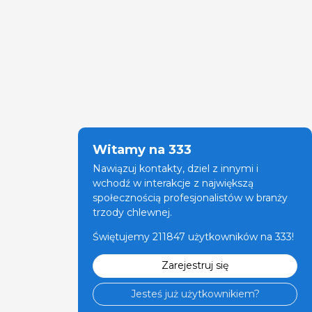
Witamy na 333
Nawiązuj kontakty, dziel z innymi i
wchodź w interakcje z największą
społecznością profesjonalistów w branży
trzody chlewnej.
Świętujemy 211847 użytkowników na 333!
Zarejestruj się
Jesteś już użytkownikiem?