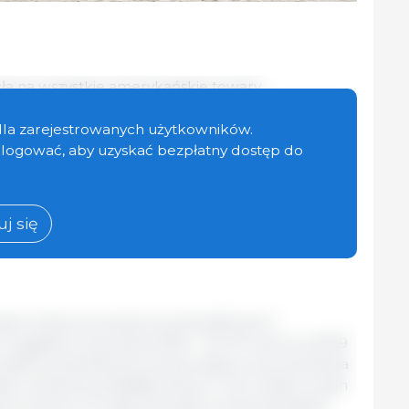
ła na wszystkie amerykańskie towary
eferencyjny dostęp do rynku dla szerokiej gamy
ych i rolnych. Drugie rozporządzenie dotyczy
dla zarejestrowanych użytkowników.
ortu homarów, obejmując obecnie również
zalogować, aby uzyskać bezpłatny dostęp do
rzetworzeniu. Oba projekty zostały wcześniej
l
w Parlamentu Europejskiego i Rady UE, którzy
wzmacniających pierwotną propozycję Komisji
j się
zące importu towarów przemysłowych i
wygaśnie 31 grudnia 2029 r. Do 30 czerwca 2029
rowadzi kompleksową ocenę wpływu porozumienia
łe i średnie przedsiębiorstwa w UE, a także zmian
i trzecimi. W razie potrzeby ocenie tej będzie