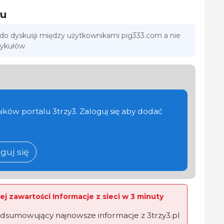
łu
 do dyskusji między użytkownikami pig333.com a nie
tykułów
ików portalu 3trzy3. Zaloguj się aby dodać
guj się
ej zawartości Informacje z sieci w 3 minuty
dsumowujący najnowsze informacje z 3trzy3.pl