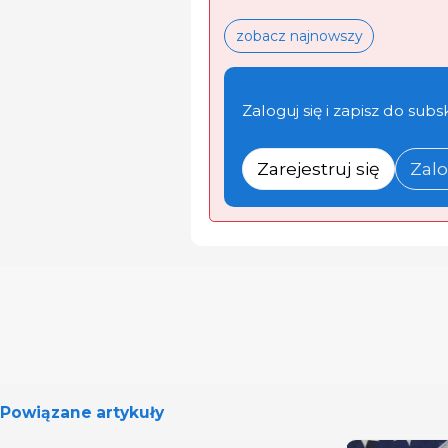
zobacz najnowszy
Zaloguj się i zapisz do subs
Zarejestruj się
Zalo
Powiązane artykuły