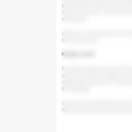
przedstawiać Parlamentowi Eu
zmian wolumenu i wartości am
przepisami.
Ustalono również jasne warun
stali i aluminium.
Kolejne kroki
Po zatwierdzeniu przez Parlam
zostać formalnie przyjęte prz
następnego dnia po ich opubl
Europejskiej.
Czerwiec 16, 2026/ Parlament E
https://www.europarl.europa.