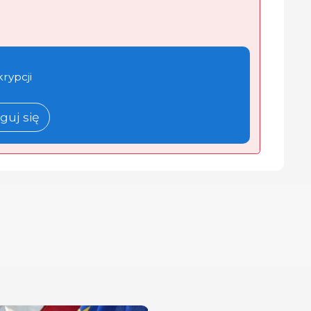
krypcji
guj się