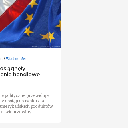
ia
Wiadomości
 osiągnęły
enie handlowe
e polityczne przewiduje
ny dostęp do rynku dla
amerykańskich produktów
tym wieprzowiny.