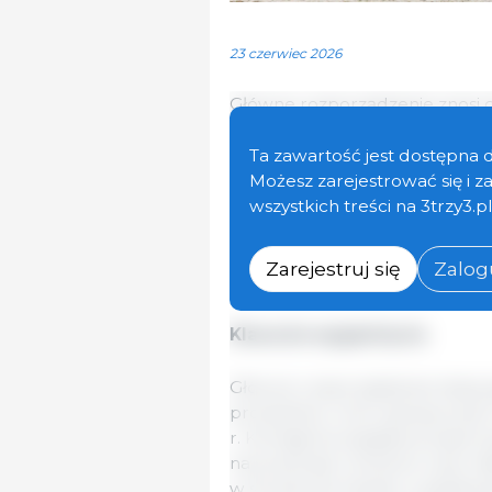
23 czerwiec 2026
Główne rozporządzenie znosi c
przemysłowe oraz zapewnia pr
amerykańskich produktów rybn
Ta zawartość jest dostępna 
przedłużenia bezcłowego imp
Możesz zarejestrować się i 
produkty z homarów poddane p
wszystkich treści na 3trzy3.p
uzgodnione przez negocjatoró
wprowadzili kilka elementów 
Zarejestruj się
Zalogu
Europejskiej.
Klauzula wygaśnięcia
Główne rozporządzenie dotyc
produktów rolno-spożywczych 
r. Komisja Europejska przep
na przemysł, rolnictwo oraz ma
w strukturze handlu z państwam