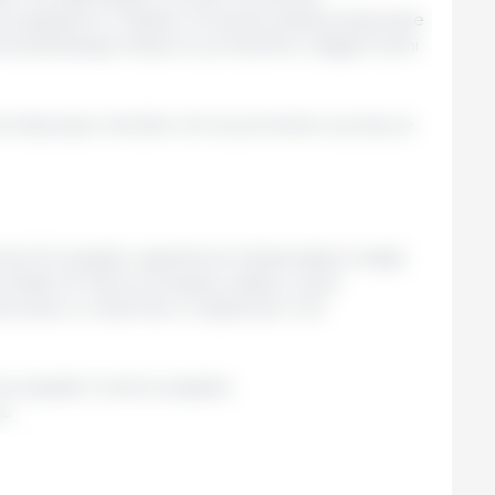
ropejskiemu i Radzie UE sprawozdania dotyczące
erykańskiego eksportu produktów objętych tymi
ki dotyczące obniżek ceł na pochodne wyroby ze
ent Europejski uzgodnione teksty będą musiały
ez Radę UE. Nowe przepisy wejdą w życie
ikowaniu w Dzienniku Urzędowym Unii
uropejski/ Unia Europejska.
eu