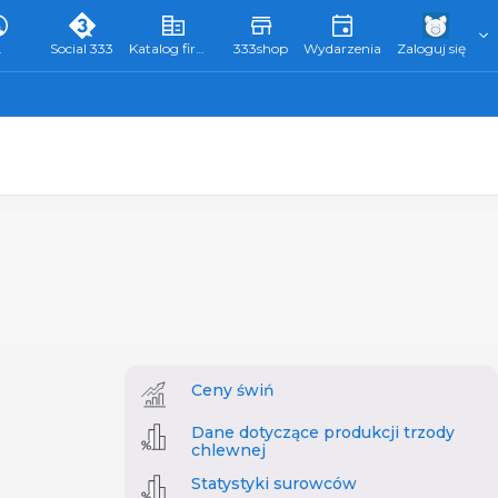
L
Social 333
Katalog firm 333
333shop
Wydarzenia
Zaloguj się
Ceny świń
Dane dotyczące produkcji trzody
chlewnej
Statystyki surowców