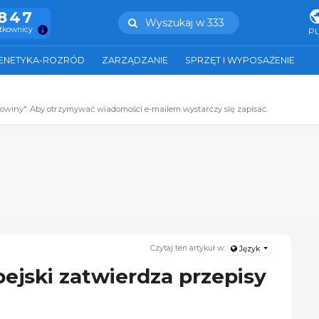
.847
Wyszukaj w 333
ytkownicy
P
ENETYKA-ROZRÓD
ZARZĄDZANIE
SPRZĘT I WYPOSAŻENIE
zowiny". Aby otrzymywać wiadomości e-mailem wystarczy się zapisać.
Czytaj ten artykuł w:
Język
ejski zatwierdza przepisy