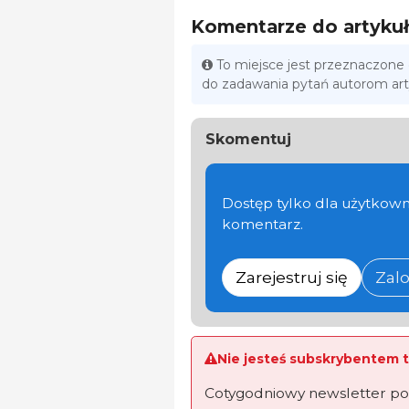
Komentarze do artyku
To miejsce jest przeznaczone
do zadawania pytań autorom ar
Skomentuj
Dostęp tylko dla użytkown
komentarz.
Zarejestruj się
Zalo
Nie jesteś subskrybentem t
Cotygodniowy newsletter po