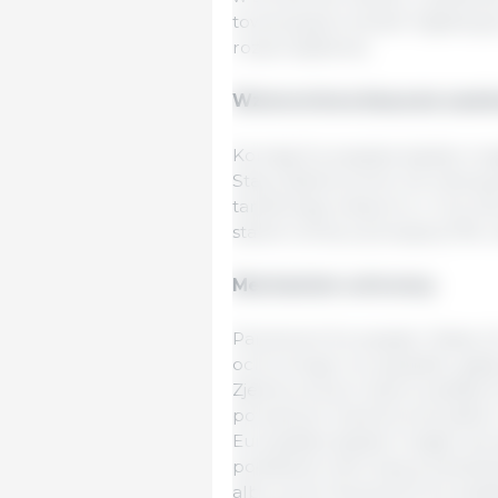
towarzyszył wniosek legislacy
rozporządzenia.
Wzmocniona klauzula zawie
Komisja Europejska będzie mogł
Stany Zjednoczone nie odniosą
taryfowego eksportu z Unii, kt
stawki celnej wynoszącej 15%, 
Mechanizm ochronny
Parlament Europejski i Rada 
ochronnego na wypadek, gdyb
Zjednoczonym doprowadziły d
poważnych szkód przemysłowi 
Europejska będzie mogła wszcz
podstawie informacji przekaza
albo przez Parlament Europejs