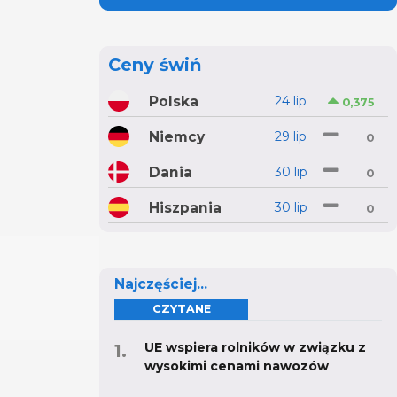
Ceny świń
Polska
24 lip
0,375
Niemcy
29 lip
0
Dania
30 lip
0
Hiszpania
30 lip
0
Najczęściej...
CZYTANE
UE wspiera rolników w związku z
wysokimi cenami nawozów