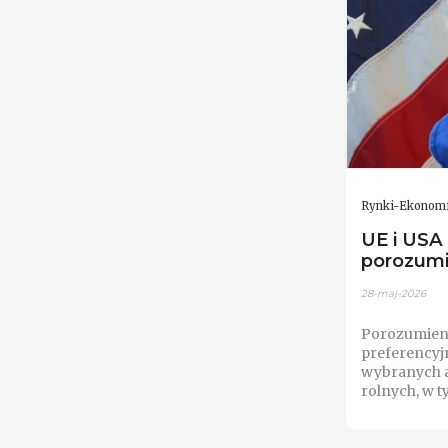
Rynki-Ekonom
UE i USA
porozumi
28-maj-2026
Porozumieni
preferencyj
wybranych 
rolnych, w 