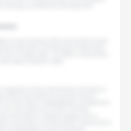
jny dotyczący przedłużenia obowiązywania
szenia
a również zawiesić preferencje taryfowe, jeżeli
 się do zastrzeżeń UE dotyczących traktowania
óry do 24 lutego 2026 r. korzystał z maksymalnej
obejmującej wszystkie opłaty.
UE uzgodniły również ustanowienie mechanizmu
y preferencje taryfowe przyznane Stanom
o wzrostu importu zagrażającego wyrządzeniem
UE, w tym sektorowi rolnemu. Komisja
ąć dochodzenie z własnej inicjatywy lub na
nych przez jedno lub kilka państw członkowskich
ki. Komisja będzie również kwartalnie