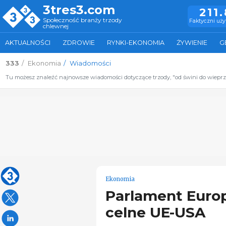
3tres3.com
211
Społeczność branży trzody
Faktyczni uż
chlewnej
AKTUALNOŚCI
ZDROWIE
RYNKI-EKONOMIA
ŻYWIENIE
G
333
Ekonomia
Wiadomości
Tu możesz znaleźć najnowsze wiadomości dotyczące trzody, "od świni do wiepr
Ekonomia
Parlament Europ
celne UE-USA