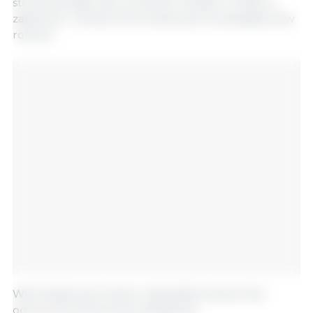
strukturalnego, aby umożliwić młodym rolnikom
założenie i rozwój zrównoważonych przedsiębiorstw
rolnych.
Wśród głównych barier zidentyfikowanych dla
odnowy pokoleniowej znalazły się: