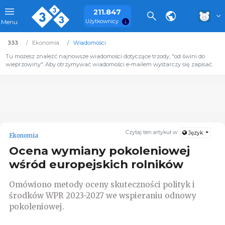
211.847
Użytkownicy
Menu
333
Ekonomia
Wiadomości
Tu możesz znaleźć najnowsze wiadomości dotyczące trzody, "od świni do
wieprzowiny". Aby otrzymywać wiadomości e-mailem wystarczy się zapisać.
Czytaj ten artykuł w:
Język
Ekonomia
Ocena wymiany pokoleniowej
wśród europejskich rolników
Omówiono metody oceny skuteczności polityk i
środków WPR 2023-2027 we wspieraniu odnowy
pokoleniowej.