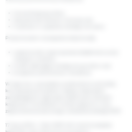
koncentracja gruntów,
starzenie się ludności rolniczej oraz
trudności w uzyskaniu dostępu do ziemi.
Proponowane rozwiązania obejmowały:
wsparcie dla rozpoczynania działalności przez
młodych rolników,
środki ułatwiające dostęp do gruntów oraz
programy szkoleniowe i doradcze.
W raporcie z warsztatów podkreślono potrzebę
koordynacji priorytetów między instytucjami
zarządzającymi, agencjami płatniczymi, sieciami
krajowymi i komitetami monitorującymi w celu
zapewnienia skutecznego wdrażania strategii WPR.
17 lipca 2024 r./ Sieć WPR UE/ Unia Europejska.
https://eu-cap-network.ec.europa.eu