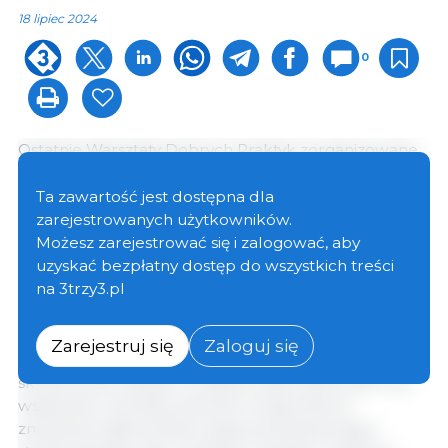
18 lipiec 2024
0
Ostatnie Warsztaty Dobrych Praktyk zorganizowane
przez Sieć WPR UE w Zagrzebiu stanowiły platformę
informacyjną do oceny interwencji Planu
Ta zawartość jest dostępna dla
Strategicznego WPR mających na celu wspieranie
zarejestrowanych użytkowników.
młodych i nowych rolników. Odnowa pokoleń jest
Możesz zarejestrować się i zalogować, aby
kluczowym elementem tych planów,
uzyskać bezpłatny dostęp do wszystkich treści
odpowiadającym na potrzebę przyciągnięcia i
na 3trzy3.pl
zatrzymania młodych ludzi w rolnictwie.
Zarejestruj się
Zaloguj się
Podczas warsztatów omówiono metody oceny
skuteczności polityk i środków WPR 2023-2027 we
wspieraniu wymiany pokoleń. Podkreślono
znaczenie zapewnienia wsparcia finansowego i