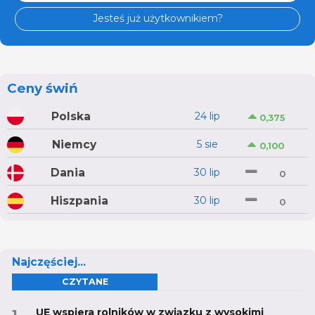
Jesteś już użytkownikiem?
Ceny świń
Polska
24 lip
0,375
Niemcy
5 sie
0,100
Dania
30 lip
0
Hiszpania
30 lip
0
Najczęściej...
CZYTANE
UE wspiera rolników w związku z wysokimi