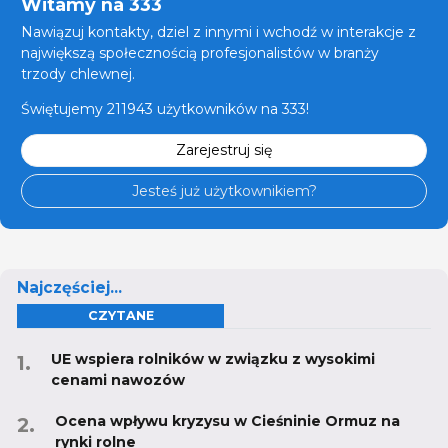
Witamy na 333
Nawiązuj kontakty, dziel z innymi i wchodź w interakcje z
największą społecznością profesjonalistów w branży
trzody chlewnej.
Świętujemy 211943 użytkowników na 333!
Zarejestruj się
Jesteś już użytkownikiem?
Najczęściej...
CZYTANE
UE wspiera rolników w związku z wysokimi
cenami nawozów
Ocena wpływu kryzysu w Cieśninie Ormuz na
rynki rolne