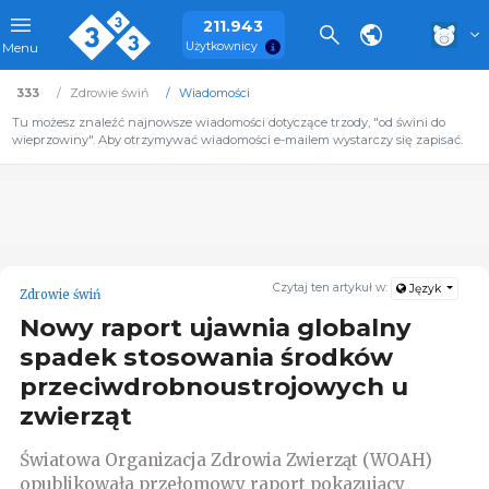
211.943
Użytkownicy
Menu
333
Zdrowie świń
Wiadomości
Tu możesz znaleźć najnowsze wiadomości dotyczące trzody, "od świni do
wieprzowiny". Aby otrzymywać wiadomości e-mailem wystarczy się zapisać.
Czytaj ten artykuł w:
Język
Zdrowie świń
Nowy raport ujawnia globalny
spadek stosowania środków
przeciwdrobnoustrojowych u
zwierząt
Światowa Organizacja Zdrowia Zwierząt (WOAH)
opublikowała przełomowy raport pokazujący