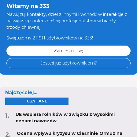
Witamy na 333
Nawiązuj kontakty, dziel z innymi i wchodź w interakcje z
największą społecznością profesjonalistów w branży
trzody chlewnej.
Świętujemy 211911 użytkowników na 333!
Zarejestruj się
Jesteś już użytkownikiem?
Najczęściej...
CZYTANE
UE wspiera rolników w związku z wysokimi
cenami nawozów
Ocena wpływu kryzysu w Cieśninie Ormuz na