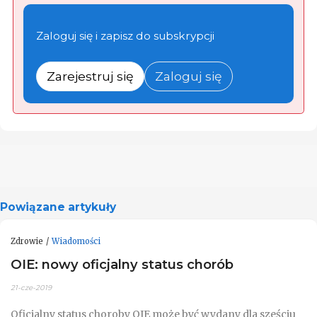
Zaloguj się i zapisz do subskrypcji
Zarejestruj się
Zaloguj się
Powiązane artykuły
Zdrowie
Wiadomości
OIE: nowy oficjalny status chorób
21-cze-2019
Oficjalny status choroby OIE może być wydany dla sześciu