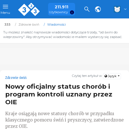
211.911
Użytkownicy
Menu
333
Zdrowie świń
Wiadomości
Tu możesz znaleźć najnowsze wiadomości dotyczące trzody, "od świni do
wieprzowiny". Aby otrzymywać wiadomości e-mailem wystarczy się zapisać.
Czytaj ten artykuł w:
Język
Zdrowie świń
Nowy oficjalny status chorób i
program kontroli uznany przez
OIE
Kraje osiągają nowe statusy chorób w przypadku
klasycznego pomoru świń i pryszczycy, zatwierdzone
przez OIE.