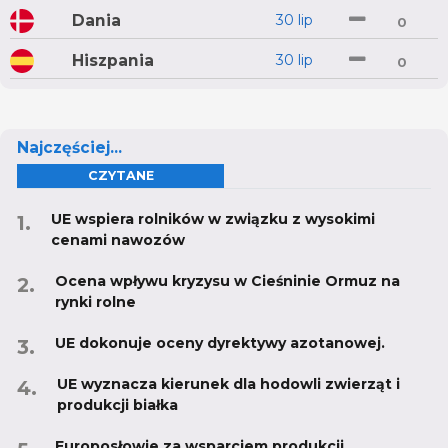
Dania
30 lip
0
Hiszpania
30 lip
0
Najczęściej...
CZYTANE
UE wspiera rolników w związku z wysokimi
cenami nawozów
Ocena wpływu kryzysu w Cieśninie Ormuz na
rynki rolne
UE dokonuje oceny dyrektywy azotanowej.
UE wyznacza kierunek dla hodowli zwierząt i
produkcji białka
Europosłowie za wsparciem produkcji