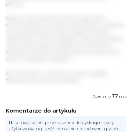
sektora.
Wizja Komisji, opublikowana 19 lutego 2025 r.,
koncentruje się na czterech priorytetach: uczynieniu
rolnictwa atrakcyjnym dla przyszłych pokoleń,
zapewnieniu konkurencyjnego i odpornego sektora
rolno-spożywczego, przygotowaniu sektora na
przyszłe wyzwania oraz poprawie warunków życia i
pracy na obszarach wiejskich.
25 marca 2025 r./ Consilium/ Unia Europejska.
https://www.consilium.europa.eu
77
Obejrzano
razy
Komentarze do artykułu
To miejsce jest przeznaczone do dyskusji między
użytkownikami pig333.com a nie do zadawania pytań