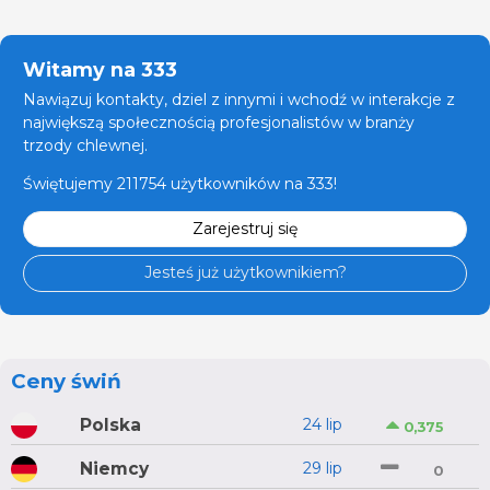
Witamy na 333
Nawiązuj kontakty, dziel z innymi i wchodź w interakcje z
największą społecznością profesjonalistów w branży
trzody chlewnej.
Świętujemy 211754 użytkowników na 333!
Zarejestruj się
Jesteś już użytkownikiem?
Ceny świń
Polska
24 lip
0,375
Niemcy
29 lip
0