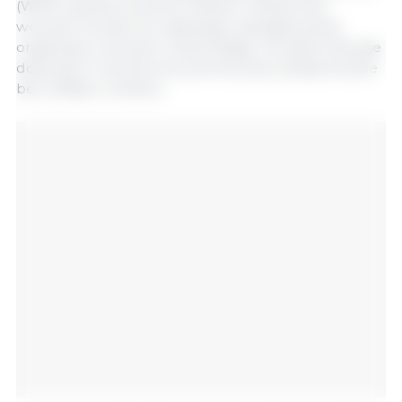
(WPR) opartej na dwóch filarach. Ministrowie
wezwali również do większego zaangażowania
organizacji rolniczych, stwierdzając, że żadne decyzje
dotyczące rolnictwa nie powinny być podejmowane
bez wkładu rolników.