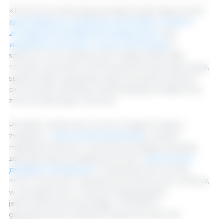
Kluczowe punkty dyskusji obejmowały zapewnienie
sprawiedliwych i godziwych dochodów rolnikom
,
zmniejszenie obciążeń biurokratycznych
oraz
wspieranie innowacji i nowych technologii
w
sektorze rolno-spożywczym. Rada podkreśliła
również znaczenie zrównoważenia środowiskowego,
społecznego i gospodarczego przy jednoczesnym
promowaniu bardziej motywacyjnego podejścia do
zrównoważonego rolnictwa.
Ponadto ministrowie zwrócili uwagę na obawy
związane z
nieuczciwą konkurencją
w handlu
międzynarodowym i wezwali do podjęcia bardziej
zdecydowanych działań przeciwko
nieuczciwym
praktykom handlowym
. Przeanalizowali również
nowe możliwości uzyskania dochodu przez rolników,
w szczególności w ramach biogospodarki,
jednocześnie potwierdzając rolę WPR w
gwarantowaniu podstawowego dochodu dla