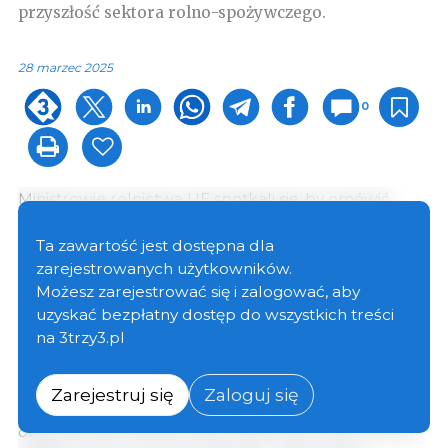
przyszłość sektora rolno-spożywczego.
28 marzec 2025
0
Ministrowie rolnictwa UE spotkali się, by omówić
nowo przedstawioną przez Komisję Europejską
wizję
rolnictwa i strategii żywnościowej
. Rada z
Ta zawartość jest dostępna dla
zadowoleniem przyjęła strategię, podkreślając
zarejestrowanych użytkowników.
znaczenie rolnictwa jako sektora strategicznego i
Możesz zarejestrować się i zalogować, aby
potrzebę uczynienia rolnictwa atrakcyjną karierą dla
uzyskać bezpłatny dostęp do wszystkich treści
przyszłych pokoleń.
na 3trzy3.pl
Polski minister
Czesław Siekierski
podkreślił
Zarejestruj się
Zaloguj się
konieczność zapewnienia dedykowanej i
odpowiednio finansowanej Wspólnej Polityki Rolnej