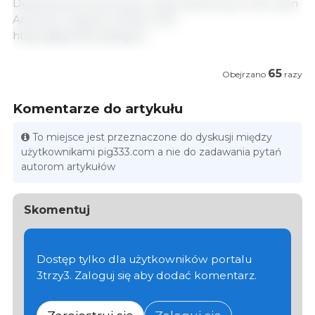
Departament Ekonomii i Analiz Rynkowych 333 Latin
America z danymi USDA/ USA.
https://apps.fas.usda.gov/
65
Obejrzano
razy
Komentarze do artykułu
To miejsce jest przeznaczone do dyskusji między
użytkownikami pig333.com a nie do zadawania pytań
autorom artykułów
Skomentuj
Dostęp tylko dla użytkowników portalu
3trzy3. Zaloguj się aby dodać komentarz.