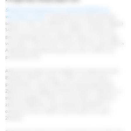
Światowa produkcja soi w sezonie 2022/23 ma
wzrosnąć o 11,4%
w odniesieniu do poprzedniego
sezonu, z 352,7 do 392,8 Mt. Zbiory w Brazylii osiągną
149 Mt, co oznacza wzrost o 18,3% w stosunku do
poprzedniego sezonu (126 Mt). Zbiory w USA mają
wzrosnąć o 2,1%, ze 120,7 Mt do 123,3 Mt, natomiast w
Argentynie spodziewany jest wzrost o 15,9% przy
produkcji 51 Mt.
Aktywność eksportowa będzie prowadzona przez
Brazylię z 89 Mt, rosnąc o 11,3% w porównaniu z
poprzednim cyklem (80 Mt), podczas gdy Stany
Zjednoczone osiągną wielkość eksportu 58,6 Mt, co
stanowi spadek o 0,2% w porównaniu z ostatnimi
zbiorami (58,8 Mt). Chiny zaimportują 98 Mt, co
oznacza wzrost o 8,9% w porównaniu do cyklu
2021/22.