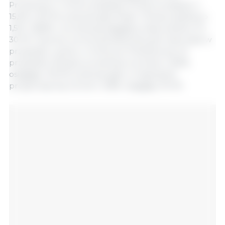
Produkcja w Unii Europejskiej ma się zmniejszyć o
15,5% z 60 Mt, podczas gdy Rosja i Ukraina spadną o
1,5% i 28,8%, z produkcją sięgającą odpowiednio 15 i
30 Mt. Znaczny wzrost spodziewany jest natomiast w
przypadku upraw w Ameryce Południowej. W
przypadku Brazylii, produkcja wzrośnie o 8,6%,
osiągając 126 Mt, podczas gdy w Argentynie
prognozuje się wzrost o 3,8%, osiągając 55 Mt.