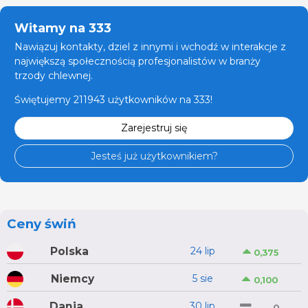
Witamy na 333
Nawiązuj kontakty, dziel z innymi i wchodź w interakcje z
największą społecznością profesjonalistów w branży
trzody chlewnej.
Świętujemy 211943 użytkowników na 333!
Zarejestruj się
Jesteś już użytkownikiem?
Ceny świń
Polska
24 lip
0,375
Niemcy
5 sie
0,100
Dania
30 lip
0