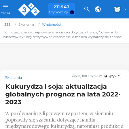
211.943
Użytkownicy
Menu
333
Ekonomia
Wiadomości
Tu możesz znaleźć najnowsze wiadomości dotyczące trzody, "od świni do
wieprzowiny". Aby otrzymywać wiadomości e-mailem wystarczy się zapisać.
Czytaj ten artykuł w:
Język
Ekonomia
Kukurydza i soja: aktualizacja
globalnych prognoz na lata 2022-
2023
W porównaniu z lipcowym raportem, w sierpniu
poprawiły się szacunki dotyczące handlu
międzynarodowego kukurydzą, natomiast produkcja