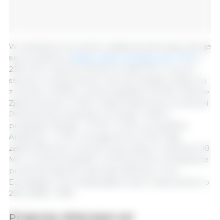
W odniesieniu do handlu międzynarodowego szacuje
się, że światowy
eksport zbóż zmniejszy się o 7,4%
, z
200,4 Mt w sezonie 2021/22 do 185,6 Mt w nowym
sezonie, w dużej mierze z powodu spadku eksportu
z Ukrainy (-49,0%), Unii Europejskiej (-53,4%) i Stanów
Zjednoczonych (-3,1%). Podaż eksportowa z Ameryki
Południowej ma jednak wzrosnąć o 5,6% w
przypadku Brazylii - 47 Mt i o 5,1% w przypadku
Argentyny - 41 Mt. Z drugiej strony Chiny mają
zapotrzebować na import kukurydzy w wysokości 18
Mt, co oznacza spadek o 21,7% pomimo zmniejszenia
produkcji krajowej, natomiast Wietnam, Unia
Europejska i Iran zwiększyłyby import odpowiednio o
25%, 18,8% i 11,8%.
Prognozy dotyczące soi