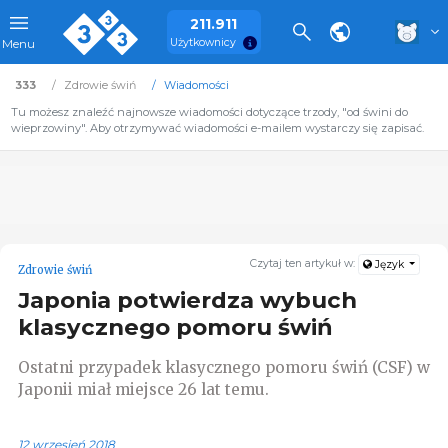
211.911
Użytkownicy
Menu
333
Zdrowie świń
Wiadomości
Tu możesz znaleźć najnowsze wiadomości dotyczące trzody, "od świni do
wieprzowiny". Aby otrzymywać wiadomości e-mailem wystarczy się zapisać.
Czytaj ten artykuł w:
Język
Zdrowie świń
Japonia potwierdza wybuch
klasycznego pomoru świń
Ostatni przypadek klasycznego pomoru świń (CSF) w
Japonii miał miejsce 26 lat temu.
12 wrzesień 2018