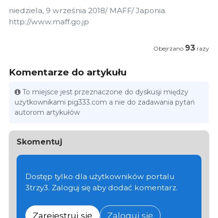
niedziela, 9 września 2018/ MAFF/ Japonia.
http://www.maff.go.jp
93
Obejrzano
razy
Komentarze do artykułu
To miejsce jest przeznaczone do dyskusji między
użytkownikami pig333.com a nie do zadawania pytań
autorom artykułów
Skomentuj
Dostęp tylko dla użytkowników portalu
3trzy3. Zaloguj się aby dodać komentarz.
Zarejestruj się
Zaloguj się