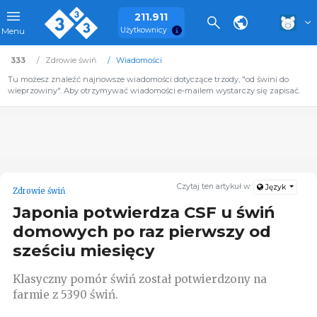
211.911
Użytkownicy
Menu
333
Zdrowie świń
Wiadomości
Tu możesz znaleźć najnowsze wiadomości dotyczące trzody, "od świni do
wieprzowiny". Aby otrzymywać wiadomości e-mailem wystarczy się zapisać.
Czytaj ten artykuł w:
Język
Zdrowie świń
Japonia potwierdza CSF u świń
domowych po raz pierwszy od
sześciu miesięcy
Klasyczny pomór świń został potwierdzony na
farmie z 5390 świń.