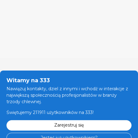
Witamy na 333
Nawiązuj kontakty, dziel z innymi i wchodź w interakcje z
największą społecznością profesjonalistów w branży
trzody chlewnej.
Świętujemy 211911 użytkowników na 333!
Zarejestruj się
Jesteś już użytkownikiem?