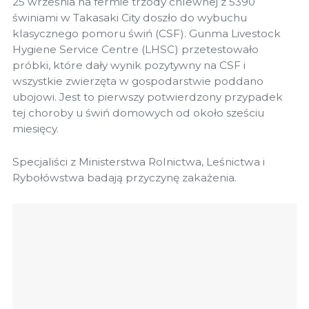
25 września na fermie trzody chlewnej z 5390
świniami w Takasaki City doszło do wybuchu
klasycznego pomoru świń (CSF). Gunma Livestock
Hygiene Service Centre (LHSC) przetestowało
próbki, które dały wynik pozytywny na CSF i
wszystkie zwierzęta w gospodarstwie poddano
ubojowi. Jest to pierwszy potwierdzony przypadek
tej choroby u świń domowych od około sześciu
miesięcy.
Specjaliści z Ministerstwa Rolnictwa, Leśnictwa i
Rybołówstwa badają przyczynę zakażenia.