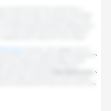
ytu na zboża powinien być umiarkowany w
dą z trzech powodów. Po pierwsze, przewiduje
u na pasze; po drugie, przewiduje się, że wzrost
 inne zastosowania przemysłowe ustabilizuje się w
i po trzecie, bezpośrednie spożycie większości
 osiągnęło poziom nasycenia w wielu krajach.
ndel zbożami
wzrośnie o 21%, osiągając 542 mln
yprzedziła Unię Europejską, stając się największym
je się, że zwiększy swoją przewagę w okresie
ąc za 22% światowego eksportu 2030. W
ym eksporterem pozostaną
Stany Zjednoczone
, a
gentyna i Rosja. Oczekuje się, że Unia Europejska,
nego pozostaną głównymi eksporterami innych zbóż