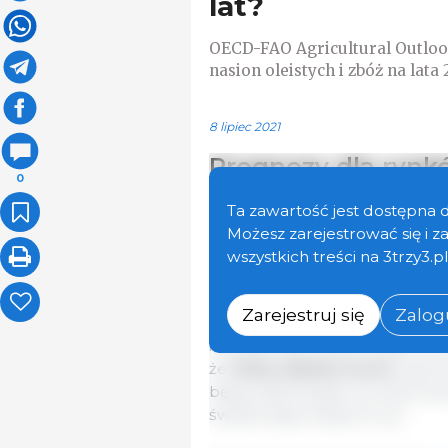
lat?
OECD-FAO Agricultural Outloo
nasion oleistych i zbóż na lata 
8 lipiec 2021
Prognozy dla rynk
0
Przewiduje się, że
produkcja so
Ta zawartość jest dostępna 
prognozą. Zwiększenie powierz
Możesz zarejestrować się i 
Ameryce Łacińskiej, odpowiada
wszystkich treści na 3trzy3.p
produkcji. Oczekuje się, że prod
że
Brazylia
będzie największy
Zarejestruj się
Zalogu
ma osiągnąć 149 mln ton do 203
intensywność upraw dzięki pod
że
Stany Zjednoczone
wyprod
będą odpowiadać za około dwie
światowego eksportu soi.