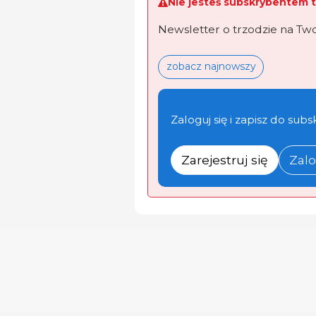
Nie jesteś subskrybentem t
Newsletter o trzodzie na Tw
zobacz najnowszy
Zaloguj się i zapisz do subs
Zarejestruj się
Zalo