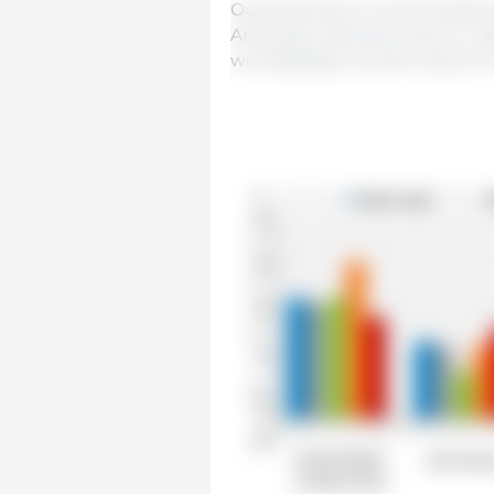
Oczekuje się, że wzrost świat
Amerykę, znacznie zwolni w 
wolniejszego wzrostu importu n