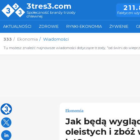
3tres3.com
211
Społeczność branży trzody
Faktyczni uż
chlewnej
AKTUALNOŚCI
ZDROWIE
RYNKI-EKONOMIA
ŻYWIENIE
G
333
Ekonomia
Wiadomości
Tu możesz znaleźć najnowsze wiadomości dotyczące trzody, "od świni do wiepr
Ekonomia
Jak będą wygląd
oleistych i zbóż