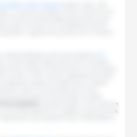
zostałych nasion oleistych
będzie rosła o 1,3%
ady, co oznacza wolniejszy wzrost w stosunku do
ęty do wzrostu produkcji będą ograniczane przez
kowy jako surowiec do europejskiej produkcji
ncję zbóż o ograniczone grunty orne w Chinach i
 z ostatnią dekadą wzrost wykorzystania
śrut
8% rocznie) będzie ograniczany przez wolniejszy
przowiny i drobiu. Oczekuje się, że wzrost popytu
2% rocznie vs. 5,7% rocznie), napędzany poprawą
zmniejszenie udziału śrut białkowych w racjach
arskich. Mimo to przewiduje się, że Chiny
zwartą globalnego wzrostu popytu na pasze
ii Europejskiej
, która jest drugim co do wielkości
j, konsumpcja spadnie ze względu na spowolnienie
 zwiększenie wykorzystania innych źródeł białka w