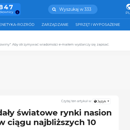
.847
Wyszukaj w 333
ytkownicy
P
ENETYKA-ROZRÓD
ZARZĄDZANIE
SPRZĘT I WYPOSAŻENIE
zowiny". Aby otrzymywać wiadomości e-mailem wystarczy się zapisać.
Czytaj ten artykuł w:
Język
ały światowe rynki nasion
 w ciągu najbliższych 10