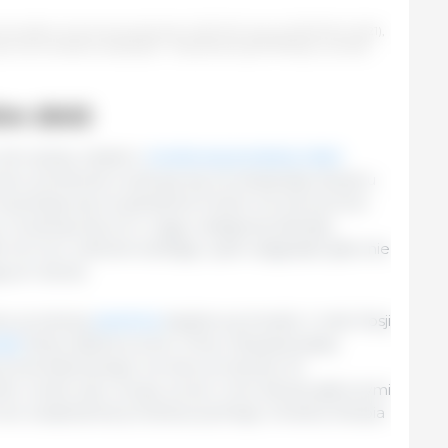
nsumption and animal production (2021-30). Source: OECD/FAO (2021),
ture statistics (database)'', http://dx.doi.org/10.1787/agr-outl-data-
ów zbóż
 lat wyższy udział w
światowej produkcji zbóż
nów, ponieważ oczekuje się, że ekspansja obszaru
rzewiduje się, że globalnie średni wzrost plonów
. Oczekuje się, że w ciągu następnej dekady
mln ton, odzwierciedlając zyski osiągnięte głównie
cych zboża.
u produkcji
pszenicy
będzie pochodzić z Indii, Rosji
dzy
Stany Zjednoczone, Chiny i Brazylia będą
przewidywanego wzrostu produkcji. W
eń, owies, żyto, sorgo, proso i inne zboża) głównymi
 zwiększenia produkcji są Rosja, Ukraina, Etiopia