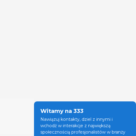
Witamy na 333
Nawiązuj kontakty, dziel z innymi i
wchodź w interakcje z największą
społecznością profesjonalistów w branży