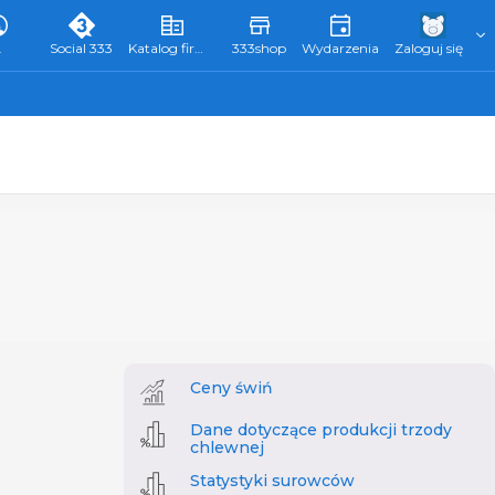
L
Social 333
Katalog firm 333
333shop
Wydarzenia
Zaloguj się
Ceny świń
Dane dotyczące produkcji trzody
chlewnej
Statystyki surowców