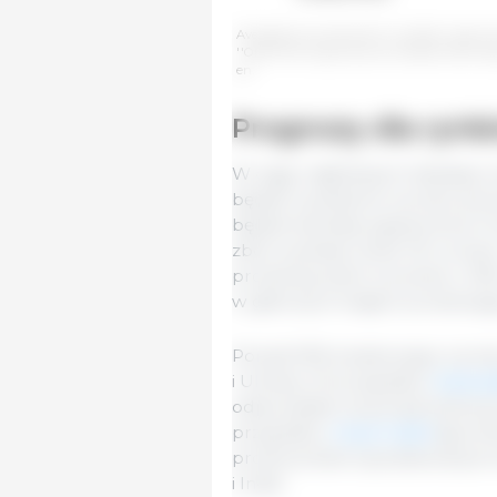
Average annual growth in protein meal co
''OECD-FAO Agricultural Outlook OECD Agricul
en.
Prognozy dla rynk
W ciągu najbliższych dziesięciu
będzie wynikał ze wzrostu plo
będzie bardziej ograniczona. P
zbóż wyniesie około 1% rocznie
produkcja zbóż wzrośnie o 336 
w głównych krajach produkują
Ponad 50% światowego wzrost
i Ukrainy. W przypadku
kukury
odpowiadać za ponad połowę 
przypadku
innych zbóż
(jęczmi
producentami spodziewanymi do
i Indie.