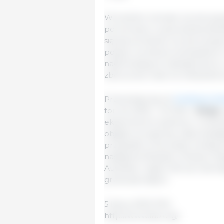
W średnim okresie wzrost pop
porównaniu z poprzednią deka
się spowolnienie wzrostu popyt
popytu na zboża na biopaliwa i
nadchodzącym dziesięcioleciu; 
zbóż przez ludzi na mieszkańca
Przewiduje się, że
światowy ha
ton do 2030 r. W 2016 r.
Rosja
w
eksporterem pszenicy i oczeku
objętym prognozą, odpowiadaj
przypadku kukurydzy wiodąc
następnie Brazylia, Ukraina, Ar
Australia i region Morza Czar
gruboziarnistych.
5 lipca, 2021/ FAO.
http://www.fao.org/