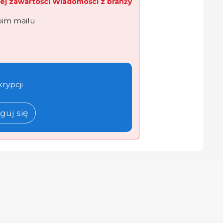
ej zawartości Wiadomości z branży
oim mailu
krypcji
guj się