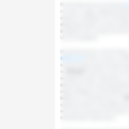
Przewiduje się, że produkcja
po
rocznie w ciągu następnej dek
ostatnich dziesięciu lat. Zach
stagnację popytu na olej rzepa
biodiesla oraz rosnącą konkure
Unii Europejskiej.
Oczekuje się, że w porównaniu
białkowych
(1,2% rocznie vs 3,
wzrost światowej produkcji wie
w
Chinach
znacznie zwolni (1,
wydajności pasz i staraniami o 
paszowych dla zwierząt gospod
odpowiadają za około jedną c
białkowe. Oczekuje się, że w
Un
użytkownikiem śruty białkowe
wzrostu produkcji zwierzęcej i
mieszankach paszowych.