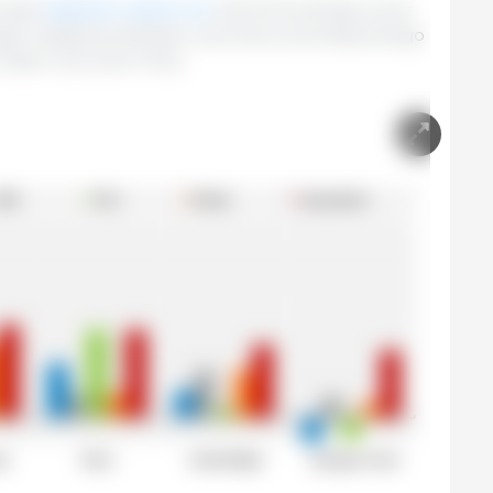
owego
eksportu nasion soi,
zdominowanego przez
ciągu następnej dekady z powodu przewidywanego
asion soi przez Chiny.