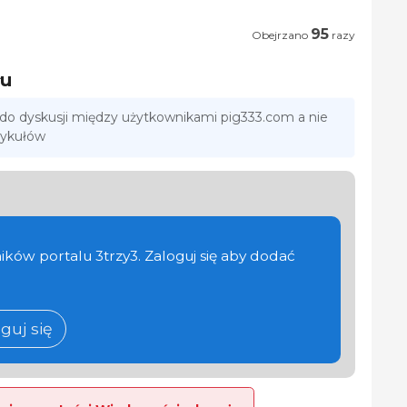
95
Obejrzano
razy
łu
 do dyskusji między użytkownikami pig333.com a nie
tykułów
ików portalu 3trzy3. Zaloguj się aby dodać
guj się