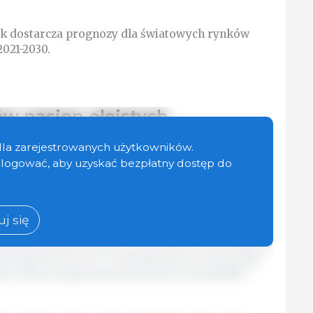
k dostarcza prognozy dla światowych rynków
2021-2030.
ów nasion oleistych
i
będzie rosła o 1,1% rocznie w okresie objętym
dla zarejestrowanych użytkowników.
chni zbiorów, w tym zwiększone zbiory w
zalogować, aby uzyskać bezpłatny dostęp do
 za około jedną czwartą globalnego wzrostu
l
ukcja soi osiągnie 411 mln ton do 2030 r. a także,
m światowym producentem - krajowa produkcja
j się
0 r., w oparciu o lepsze plony i zwiększoną
wójnemu zbiorowi soi z kukurydzą. Przewiduje się,
ukują 123 mln ton. Oczekuje się, że te dwa kraje
 trzecie światowej produkcji soi i ponad 80%