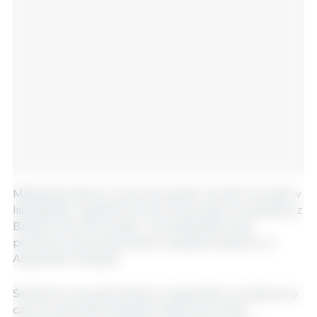
Międzynarodowe ceny kukurydzy również wzrosły w
listopadzie, wspierane przez silny popyt na dostawy z
Brazylii oraz informacje o utrudnieniach prac
polowych spowodowanych opadami deszczu w
Argentynie i Brazylii.
Światowe ceny jęczmienia i sorga także wzrosły, przy
czym notowania wszystkich głównych zbóż