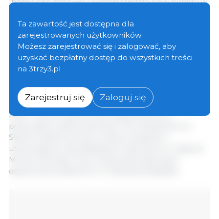
Indeks cen zbóż FAO wyniósł średnio 105,5 punktu w
listopadzie, co oznacza wzrost o 1,9 punktu (1,8%) w
porównaniu z październikiem, pozostając jednak o
Ta zawartość jest dostępna dla
5,9 punktu (5,3%) poniżej poziomu sprzed roku.
zarejestrowanych użytkowników.
Możesz zarejestrować się i zalogować, aby
uzyskać bezpłatny dostęp do wszystkich treści
Pomimo ogólnie komfortowej sytuacji podażowej
na 3trzy3.pl
oraz doniesień o dobrych zbiorach w Argentynie i
Australii, światowe ceny pszenicy wzrosły w
listopadzie o 2,5%, choć nadal pozostawały na
Zarejestruj się
Zaloguj się
poziomach notowanych ostatnio w pierwszej połowie
2020 r. Rynek pszenicy był wspierany przez
potencjalne zainteresowanie Chin dostawami ze
Stanów Zjednoczonych, obawy związane z
utrzymującymi się działaniami wojennymi w regionie
Morza Czarnego oraz oczekiwania dotyczące
ograniczenia zasiewów w Federacji Rosyjskiej.