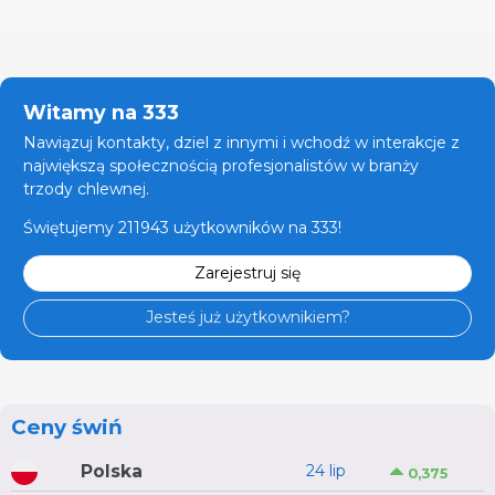
Witamy na 333
Nawiązuj kontakty, dziel z innymi i wchodź w interakcje z
największą społecznością profesjonalistów w branży
trzody chlewnej.
Świętujemy 211943 użytkowników na 333!
Zarejestruj się
Jesteś już użytkownikiem?
Ceny świń
Polska
24 lip
0,375