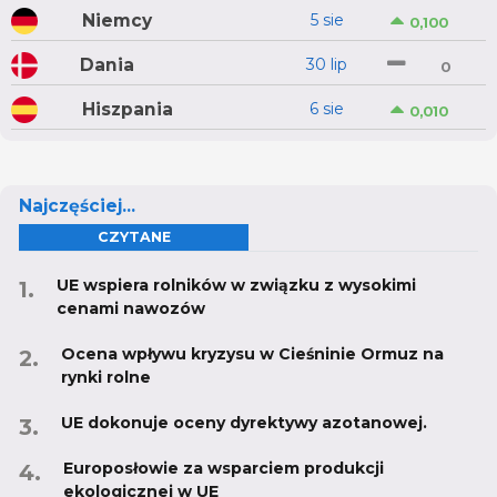
Niemcy
5 sie
0,100
Dania
30 lip
0
Hiszpania
6 sie
0,010
Najczęściej...
CZYTANE
UE wspiera rolników w związku z wysokimi
cenami nawozów
Ocena wpływu kryzysu w Cieśninie Ormuz na
rynki rolne
UE dokonuje oceny dyrektywy azotanowej.
Europosłowie za wsparciem produkcji
ekologicznej w UE