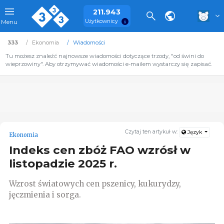
211.943
Użytkownicy
Menu
333
Ekonomia
Wiadomości
Tu możesz znaleźć najnowsze wiadomości dotyczące trzody, "od świni do
wieprzowiny". Aby otrzymywać wiadomości e-mailem wystarczy się zapisać.
Czytaj ten artykuł w:
Język
Ekonomia
Indeks cen zbóż FAO wzrósł w
listopadzie 2025 r.
Wzrost światowych cen pszenicy, kukurydzy,
jęczmienia i sorga.