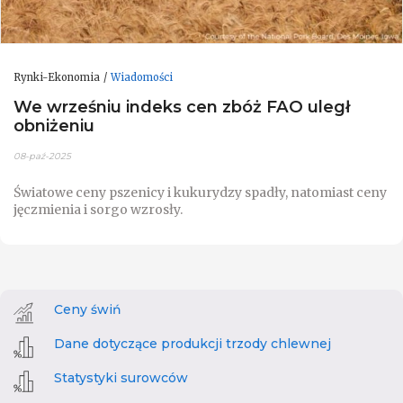
Rynki-Ekonomia
Wiadomości
We wrześniu indeks cen zbóż FAO uległ
obniżeniu
08-paź-2025
Światowe ceny pszenicy i kukurydzy spadły, natomiast ceny
jęczmienia i sorgo wzrosły.
Ceny świń
Dane dotyczące produkcji trzody chlewnej
Statystyki surowców