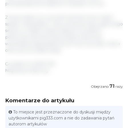
pozostawały pod wpływem wyższych cen soi.
Z kolei indeks cen ryżu FAO (All Rice Price Index)
spadł w listopadzie o 1,5%, ponieważ zbiory głównego
sezonu w krajach eksportujących na półkuli
północnej oraz stonowany popyt importowy
wywierały presję spadkową na ceny ryżu typu Indica
oraz ryżu aromatycznego.
Grudzień 12, 2025/ FAO.
https://www.fao.org
71
Obejrzano
razy
Komentarze do artykułu
To miejsce jest przeznaczone do dyskusji między
użytkownikami pig333.com a nie do zadawania pytań
autorom artykułów