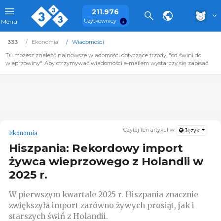
211.976
Użytkownicy
Menu
333
Ekonomia
Wiadomości
Tu możesz znaleźć najnowsze wiadomości dotyczące trzody, "od świni do
wieprzowiny". Aby otrzymywać wiadomości e-mailem wystarczy się zapisać.
Czytaj ten artykuł w:
Język
Ekonomia
Hiszpania: Rekordowy import
żywca wieprzowego z Holandii w
2025 r.
W pierwszym kwartale 2025 r. Hiszpania znacznie
zwiększyła import zarówno żywych prosiąt, jak i
starszych świń z Holandii.