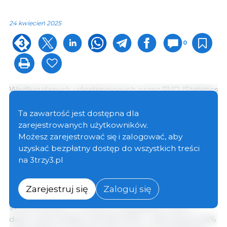
24 kwiecień 2025
0
Według danych udostępnionych przez RVO (Statistics
and Market Information Service) z Holandii,
Hiszpania zaimportowała łącznie
780 622
Ta zawartość jest dostępna dla
holenderskich prosiąt
, w porównaniu do 583 016 w
zarejestrowanych użytkowników.
tym samym okresie poprzedniego roku, co stanowi
Możesz zarejestrować się i zalogować, aby
wzrost o 34%. Jeśli chodzi o
tuczniki, zaimportowano
uzyskać bezpłatny dostęp do wszystkich treści
18 949 zwierząt
, w porównaniu do 13 253 w
na 3trzy3.pl
pierwszym kwartale 2024 r., co stanowi wzrost o
43%.
Zarejestruj się
Zaloguj się
W porównaniu z rocznymi wartościami z 2024 r.,
dane z pierwszego kwartału 2025 r. stanowią już 48%