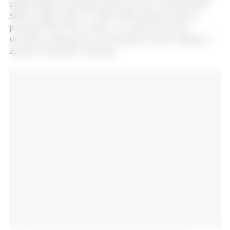
całkowitego rocznego importu świń z Holandii (39
589 w całym 2024 r.) i 33% całkowitego importu
prosiąt (2 361 792 w 2024 r.), co, jeśli trend się
utrzyma, wskazuje na rok silnego wzrostu napływu
żywych zwierząt z Holandii.