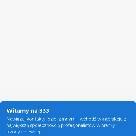
Witamy na 333
Nawiązuj kontakty, dziel z innymi i wchodź w interakcje z
największą społecznością profesjonalistów w branży
trzody chlewnej.