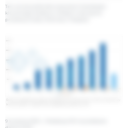
Ten wzrost podkreśla znaczenie Holandii jako
kluczowego dostawcy młodych zwierząt do
produkcji trzody chlewnej w Hiszpanii.
Roczny hiszpański import holenderskich prosiąt i świń. Dane za pierwszy
kwartał 2025 r. Źródło: 333 na podstawie danych RVO.
9 kwietnia 2025 r./ Redakcja 333 na podstawie
danych RVO.