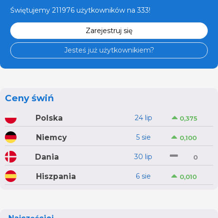
Świętujemy 211976 użytkowników na 333!
Zarejestruj się
Jesteś już użytkownikiem?
Ceny świń
Polska
24 lip
0,375
Niemcy
5 sie
0,100
Dania
30 lip
0
Hiszpania
6 sie
0,010