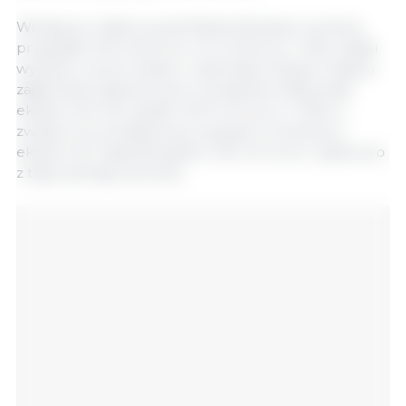
Wiodącym odbiorcą był Wielka Brytania, na którą
przypadło 27,6 mld euro (+1,2 mld euro, +5%), dzięki
wysokim cenom kakao i czekolady. Kolejne miejsca
zajęły Stany Zjednoczone i Szwajcaria. Natomiast
eksport do Chin spadł o 670 mln euro (−10%) w
związku ze zmniejszonym popytem na zboża, a
eksport do Tajlandii spadł o 242 mln euro, częściowo
z tego samego powodu.