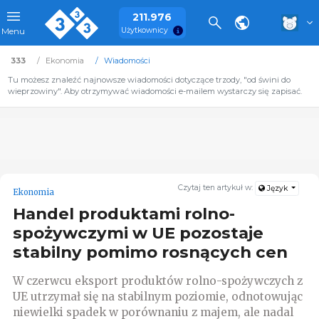
211.976
Użytkownicy
Menu
333
Ekonomia
Wiadomości
Tu możesz znaleźć najnowsze wiadomości dotyczące trzody, "od świni do
wieprzowiny". Aby otrzymywać wiadomości e-mailem wystarczy się zapisać.
Czytaj ten artykuł w:
Język
Ekonomia
Handel produktami rolno-
spożywczymi w UE pozostaje
stabilny pomimo rosnących cen
W czerwcu eksport produktów rolno-spożywczych z
UE utrzymał się na stabilnym poziomie, odnotowując
niewielki spadek w porównaniu z majem, ale nadal