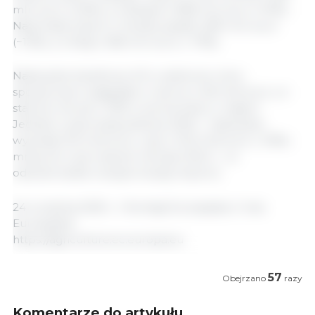
mln euro (+22%), a z Brazylii o 838 mln euro (+10%).
Natomiast import z Ukrainy spadł o 891 mln euro
(−13%), a z Rosji o 566 mln euro (−73%).
Nadwyżka handlowa UE w sektorze rolno-
spożywczym osiągnęła w czerwcu 3,8 mld euro, co
stanowi wzrost o 32% w porównaniu z majem.
Jednak w pierwszej połowie 2025 r. nadwyżka
wyniosła 21,9 mld euro, czyli o 10,9 mld euro (−33%)
mniej niż w tym samym okresie 2024 r., co
odzwierciedla rosnące koszty importu.
24 września 2025 r. / Komisja Europejska / Unia
Europejska.
https://agriculture.ec.europa.eu
57
Obejrzano
razy
Komentarze do artykułu