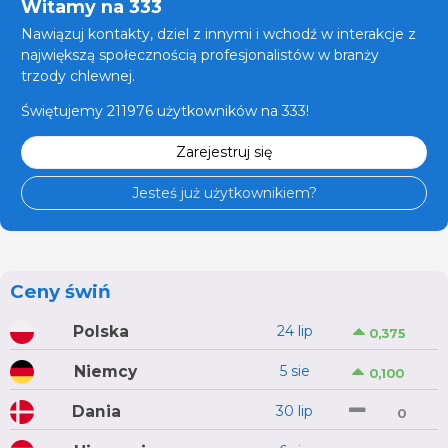
Witamy na 333
Nawiązuj kontakty, dziel z innymi i wchodź w interakcje z
największą społecznością profesjonalistów w branży
trzody chlewnej.
Świętujemy 211976 użytkowników na 333!
Zarejestruj się
Jesteś już użytkownikiem?
Ceny świń
Polska
24 lip
0,375
Niemcy
5 sie
0,100
Dania
30 lip
0