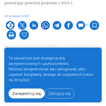
pozostając powyżej poziomu z 2024 r.
30 wrzesień 2025
0
W czerwcu eksport produktów rolno-spożywczych z
UE osiągnął wartość 19,1 mld euro, co stanowi
spadek o 4% w porównaniu z majem, ale nadal jest o
Ta zawartość jest dostępna dla
2% wyższy niż w czerwcu 2024 r. W pierwszej
zarejestrowanych użytkowników.
połowie 2025 r. łączna wartość eksportu wyniosła
Możesz zarejestrować się i zalogować, aby
118,7 mld euro, co stanowi wzrost o 2,6 mld euro
uzyskać bezpłatny dostęp do wszystkich treści
(+2%) w porównaniu z tym samym okresem w 2024 r.
na 3trzy3.pl
Produkty z kakao i kawy nadal stanowiły podstawę
wzrostu. Tymczasem eksport zbóż spadł w pierwszej
Zarejestruj się
Zaloguj się
połowie roku o 1,5 mld euro (−22%) z powodu 27-
procentowego spadku wolumenu.