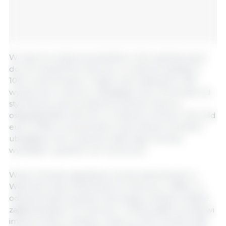
W czerwcu import produktów rolno-spożywczych
do UE wyniósł 15,3 mld euro, co stanowi spadek o
10% w porównaniu z majem, ale nadal jest o 15%
wyższy niż w czerwcu ubiegłego roku. W okresie od
stycznia do czerwca łączna wartość importu
osiągnęła 96,8 mld euro, co stanowi wzrost o 13,5 mld
euro (+16%) w porównaniu z tym samym okresem
ubiegłego roku. Znaczna część tego wzrostu
wynikała z wysokich cen surowców.
W tym okresie największy wzrost odnotowano w
Wybrzeżu Kości Słoniowej (+2 mld euro, +66%), co
odzwierciedla wysokie ceny kakao. Kolejne miejsce
zajęła Kanada (+1,2 mld euro, +101%) dzięki wzrostowi
importu zbóż i rzepaku. Import z Chin wzrósł o 946