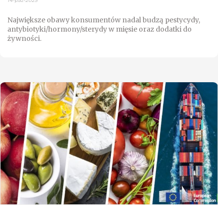
14-paź-2025
Największe obawy konsumentów nadal budzą pestycydy,
antybiotyki/hormony/sterydy w mięsie oraz dodatki do
żywności.