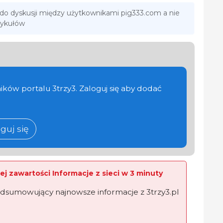
 do dyskusji między użytkownikami pig333.com a nie
tykułów
ików portalu 3trzy3. Zaloguj się aby dodać
guj się
ej zawartości Informacje z sieci w 3 minuty
dsumowujący najnowsze informacje z 3trzy3.pl