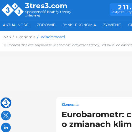
3tres3.com
211
Społeczność branży trzody
Faktyczni uż
chlewnej
AKTUALNOŚCI
ZDROWIE
RYNKI-EKONOMIA
ŻYWIENIE
G
333
Ekonomia
Wiadomości
Tu możesz znaleźć najnowsze wiadomości dotyczące trzody, "od świni do wiepr
Ekonomia
Eurobarometr: c
o zmianach kli