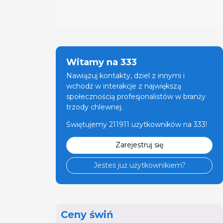
Witamy na 333
Nawiązuj kontakty, dziel z innymi i
wchodź w interakcje z największą
społecznością profesjonalistów w branży
trzody chlewnej.
Świętujemy 211911 użytkowników na 333!
Zarejestruj się
Jesteś już użytkownikiem?
Ceny świń