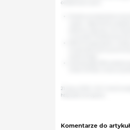
codziennym życiu:
Średnio ponad jedna trzeci
ryzyko i zagrożenia związa
połowa czuje się w ten sp
w Europie Południowej, ale
84% Europejczyków uważa,
środowiskowymi powinna b
publicznego;
podczas gdy 63% ankietowan
zmian klimatu może przyni
21 lipca, 2023r./ EC/ Unia Euro
https://ec.europa.eu
Komentarze do artyku