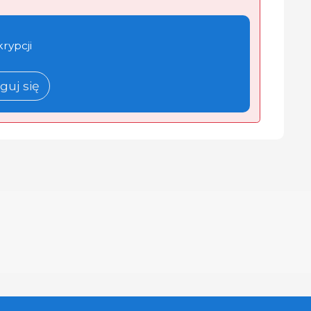
krypcji
guj się