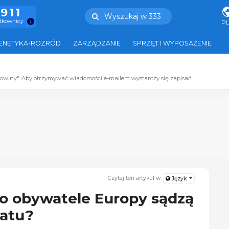
.911
Wyszukaj w 333
ytkownicy
P
ENETYKA-ROZRÓD
ZARZĄDZANIE
SPRZĘT I WYPOSAŻENIE
zowiny". Aby otrzymywać wiadomości e-mailem wystarczy się zapisać.
Czytaj ten artykuł w:
Język
o obywatele Europy sądzą
matu?