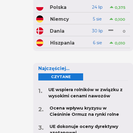
Polska
24 lip
0,375
Niemcy
5 sie
0,100
Dania
30 lip
0
Hiszpania
6 sie
0,010
Najczęściej...
CZYTANE
UE wspiera rolników w związku z
wysokimi cenami nawozów
Ocena wpływu kryzysu w
Cieśninie Ormuz na rynki rolne
UE dokonuje oceny dyrektywy
azotanowej.