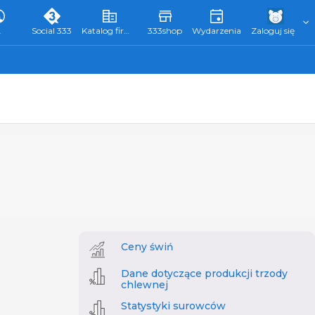
L
Social 333
Katalog firm 333
333shop
Wydarzenia
Zaloguj się
Ceny świń
Dane dotyczące produkcji trzody
chlewnej
Statystyki surowców