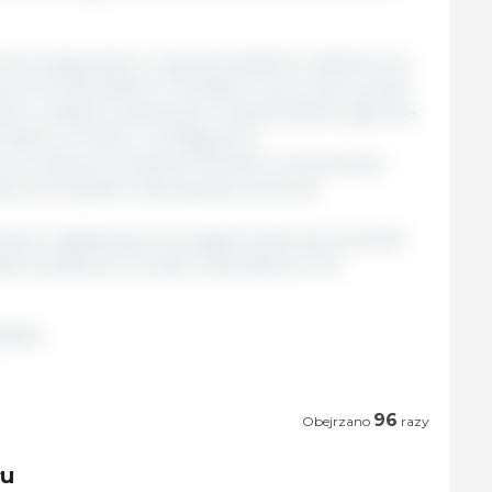
a Europejczyków czuje się osobiście narażona na
ne ze środowiskiem i klimatem, przy czym ponad
osób w siedmiu państwach członkowskich, głównie
 także w Polsce i na Węgrzech;
 że walka ze zmianami klimatu i problemami
yć priorytetem dla poprawy zdrowia
ych zgadza się, że przygotowanie się na skutki
eść pozytywne korzyści obywatelom UE.
pejska
96
Obejrzano
razy
łu