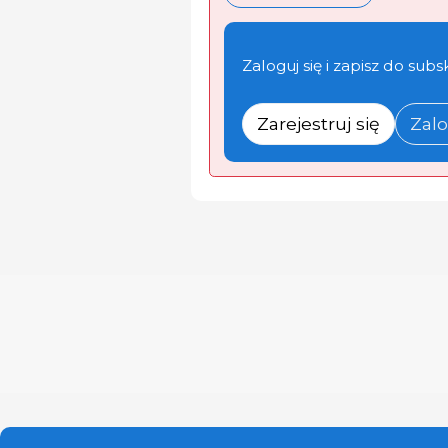
Zaloguj się i zapisz do subs
Zarejestruj się
Zalo