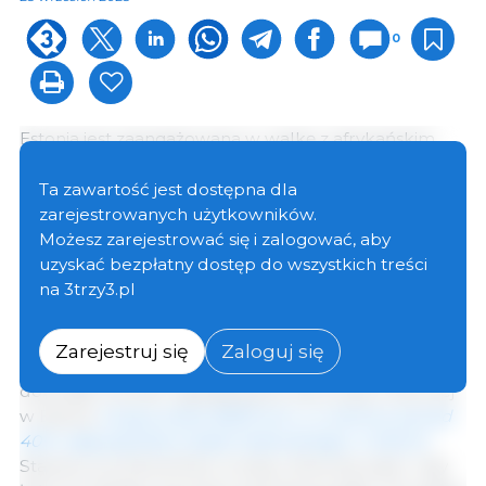
0
Estonia jest zaangażowana w walkę z afrykańskim
pomorem świń (ASF) od ponad 10 lat. W tym roku
choroba ponownie pojawiła się w populacji trzody
Ta zawartość jest dostępna dla
chlewnej w Estonii. W krótkim czasie odnotowano 10
zarejestrowanych użytkowników.
ognisk choroby u świń domowych.
Możesz zarejestrować się i zalogować, aby
uzyskać bezpłatny dostęp do wszystkich treści
na 3trzy3.pl
Pierwsze ognisko choroby wystąpiło 20 czerwca, a
ostatnie przypadki zdiagnozowano 27 sierpnia
. W
rezultacie zginęło ponad 55 000 zwierząt – prawie
Zarejestruj się
Zaloguj się
20% całej populacji trzody chlewnej
. Choroba
dotknęła również największą fermę trzody chlewnej
w Estonii,
liczącą około 8000 loch, co stanowi ponad
40% całej populacji stada hodowlanego w Estonii
.
Stawia to producentów trzody chlewnej, pasz i cały