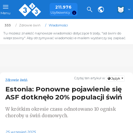
211.976
Użytkownicy
Menu
333
Zdrowie świń
Wiadomości
Tu możesz znaleźć najnowsze wiadomości dotyczące trzody, "od świni do
wieprzowiny". Aby otrzymywać wiadomości e-mailem wystarczy się zapisać.
Czytaj ten artykuł w:
Język
Zdrowie świń
Estonia: Ponowne pojawienie się
ASF dotknęło 20% populacji świń
W krótkim okresie czasu odnotowano 10 ognisk
choroby u świń domowych.
25 wrzesień 2025