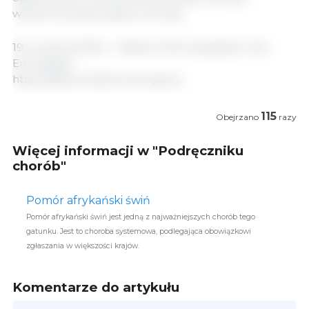
wyeliminowania ognisk choroby.
19 września 2025 r. / Rada Unii Europejskiej. Unia
Europejska.
https://data.consilium.europa.eu
115
Obejrzano
razy
Więcej informacji w "Podręczniku
chorób"
Pomór afrykański świń
Pomór afrykański świń jest jedną z najważniejszych chorób tego
gatunku. Jest to choroba systemowa, podlegająca obowiązkowi
zgłaszania w większości krajów.
Komentarze do artykułu