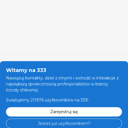
Witamy na 333
Nawiązuj kontakty, dziel z innymi i wchodź w interakcje z
największą społecznością profesjonalistów w branży
trzody chlewnej.
Świętujemy 211976 użytkowników na 333!
Zarejestruj się
Jesteś już użytkownikiem?