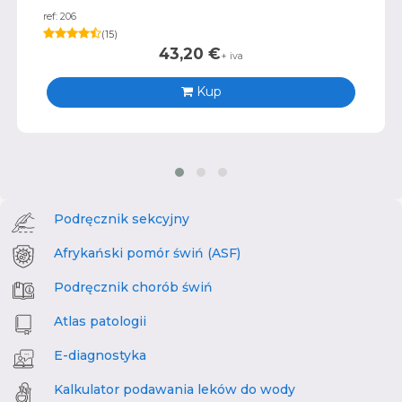
ref: 206
(
15
)
43,20
€
+ iva
Kup
Podręcznik sekcyjny
Afrykański pomór świń (ASF)
Podręcznik chorób świń
Atlas patologii
E-diagnostyka
Kalkulator podawania leków do wody