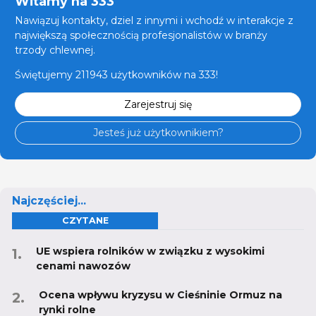
Witamy na 333
Nawiązuj kontakty, dziel z innymi i wchodź w interakcje z
największą społecznością profesjonalistów w branży
trzody chlewnej.
Świętujemy 211943 użytkowników na 333!
Zarejestruj się
Jesteś już użytkownikiem?
Najczęściej...
CZYTANE
UE wspiera rolników w związku z wysokimi
cenami nawozów
Ocena wpływu kryzysu w Cieśninie Ormuz na
rynki rolne