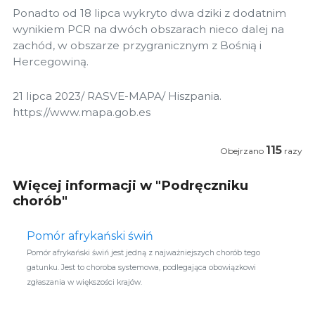
Ponadto od 18 lipca wykryto dwa dziki z dodatnim
wynikiem PCR na dwóch obszarach nieco dalej na
zachód, w obszarze przygranicznym z Bośnią i
Hercegowiną.
21 lipca 2023/ RASVE-MAPA/ Hiszpania.
https://www.mapa.gob.es
115
Obejrzano
razy
Więcej informacji w "Podręczniku
chorób"
Pomór afrykański świń
Pomór afrykański świń jest jedną z najważniejszych chorób tego
gatunku. Jest to choroba systemowa, podlegająca obowiązkowi
zgłaszania w większości krajów.