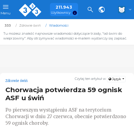
211.943
Użytkownicy
Menu
333
Zdrowie świń
Wiadomości
Tu możesz znaleźć najnowsze wiadomości dotyczące trzody, "od świni do
wieprzowiny". Aby otrzymywać wiadomości e-mailem wystarczy się zapisać.
Czytaj ten artykuł w:
Język
Zdrowie świń
Chorwacja potwierdza 59 ognisk
ASF u świń
Po pierwszym wystąpieniu ASF na terytorium
Chorwacji w dniu 27 czerwca, obecnie potwierdzono
59 ognisk choroby.