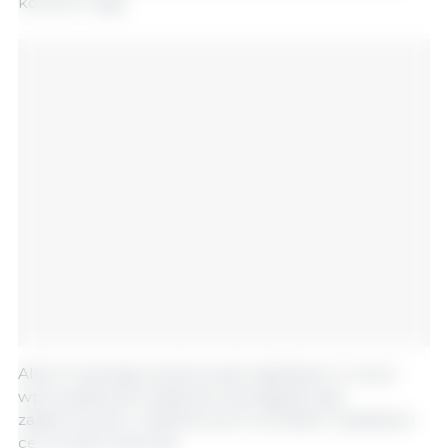
końcem maja.
Alarm trzeciego poziomu jest najniższym w nowo
wprowadzonym systemie ostrzegania, aby
zaalarmować o nadmiernych wzrostach i spadkach
cen trzody chlewnej.