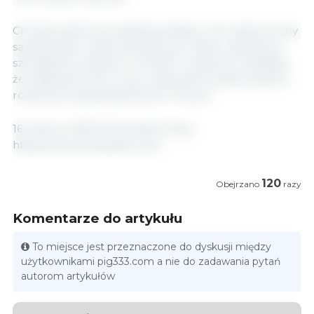
Chociaż cykliczne wahania podaży i cen wieprzowiny
są zjawiskiem ogólnoświatowym, takie wahania są
szczególnie wysokie w Chinach, częściowo dlatego,
że większość świń w tym kraju jest produkowana w
rodzinnych gospodarstwach rolnych.
16 czewca, 2021/ Xinhuanet/ Chiny.
http://www.xinhuanet.com/
120
Obejrzano
razy
Komentarze do artykułu
To miejsce jest przeznaczone do dyskusji między
użytkownikami pig333.com a nie do zadawania pytań
autorom artykułów