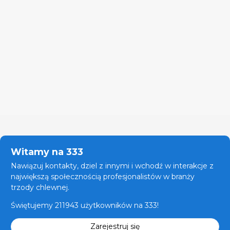
Witamy na 333
Nawiązuj kontakty, dziel z innymi i wchodź w interakcje z
największą społecznością profesjonalistów w branży
trzody chlewnej.
Świętujemy 211943 użytkowników na 333!
Zarejestruj się