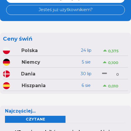
Jesteś już użytkownikiem?
Ceny świń
Polska
24 lip
0,375
Niemcy
5 sie
0,100
Dania
30 lip
0
Hiszpania
6 sie
0,010
Najczęściej...
CZYTANE