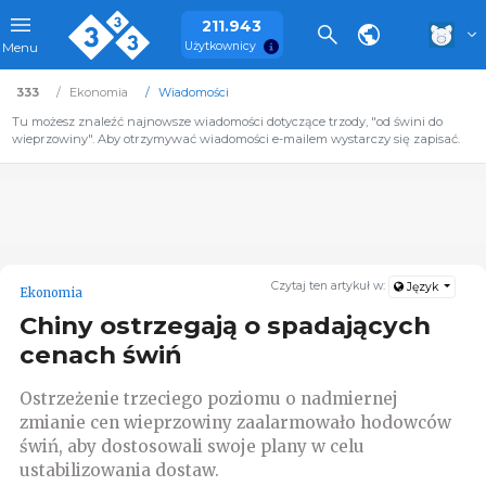
211.943
Użytkownicy
Menu
333
Ekonomia
Wiadomości
Tu możesz znaleźć najnowsze wiadomości dotyczące trzody, "od świni do
wieprzowiny". Aby otrzymywać wiadomości e-mailem wystarczy się zapisać.
Czytaj ten artykuł w:
Język
Ekonomia
Chiny ostrzegają o spadających
cenach świń
Ostrzeżenie trzeciego poziomu o nadmiernej
zmianie cen wieprzowiny zaalarmowało hodowców
świń, aby dostosowali swoje plany w celu
ustabilizowania dostaw.