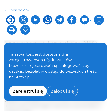
22 czerwiec 2021
0
Narodowa Komisja ds. Rozwoju i Reform (NDRC)
stwierdziła, że wzrost dostaw wieprzowiny i importu
wieprzowiny, a także malejący sezonowy popyt,
Ta zawartość jest dostępna dla
przyczyniły się do obniżenia cen wieprzowiny. Komisja
zarejestrowanych użytkowników.
zobowiązała się ściśle monitorować wahania cen i
Możesz zarejestrować się i zalogować, aby
dostosowywać rezerwy, aby zapewnić stabilne
uzyskać bezpłatny dostęp do wszystkich treści
działanie na rynku wieprzowiny.
na 3trzy3.pl
Od 2021 r. ceny wieprzowiny spadały przez kilka
Zarejestruj się
Zaloguj się
kolejnych miesięcy. Dane z National Bureau of
Statistics wykazały, że ceny trzody chlewnej spadły o
11,2 procent na początku czerwca w porównaniu z