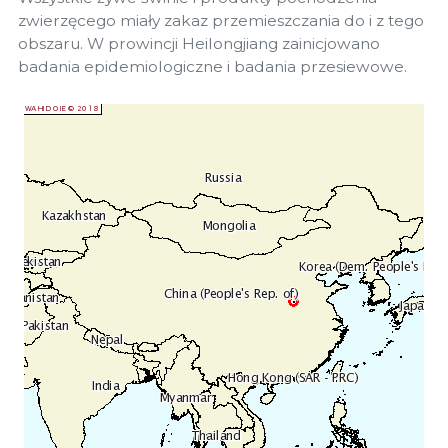
zwierzęcego miały zakaz przemieszczania do i z tego
obszaru. W prowincji Heilongjiang zainicjowano
badania epidemiologiczne i badania przesiewowe.