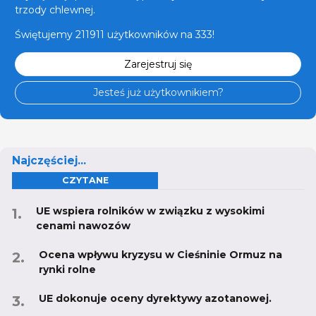
trzody chlewnej.
Świętujemy 211911 użytkowników na 333!
Zarejestruj się
Jesteś już użytkownikiem?
Najczęściej...
CZYTANE
UE wspiera rolników w związku z wysokimi
cenami nawozów
Ocena wpływu kryzysu w Cieśninie Ormuz na
rynki rolne
UE dokonuje oceny dyrektywy azotanowej.