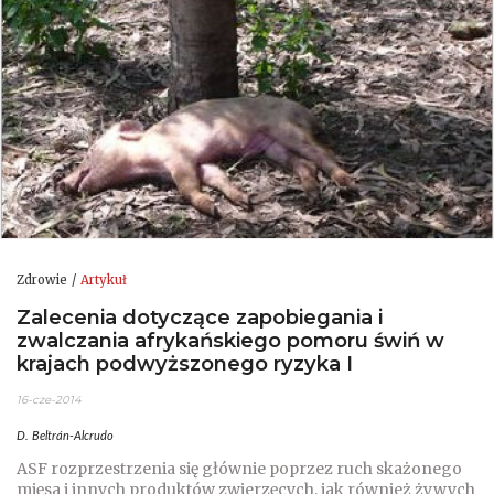
Zdrowie
Artykuł
Zalecenia dotyczące zapobiegania i
zwalczania afrykańskiego pomoru świń w
krajach podwyższonego ryzyka I
16-cze-2014
D. Beltrán-Alcrudo
ASF rozprzestrzenia się głównie poprzez ruch skażonego
mięsa i innych produktów zwierzęcych, jak również żywych