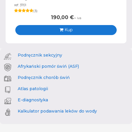
ref: 3701
(
3
)
190,00
€
+ iva
Kup
Podręcznik sekcyjny
Afrykański pomór świń (ASF)
Podręcznik chorób świń
Atlas patologii
E-diagnostyka
Kalkulator podawania leków do wody