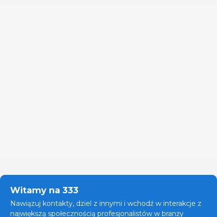
Witamy na 333
Nawiązuj kontakty, dziel z innymi i wchodź w interakcje z
największą społecznością profesjonalistów w branży