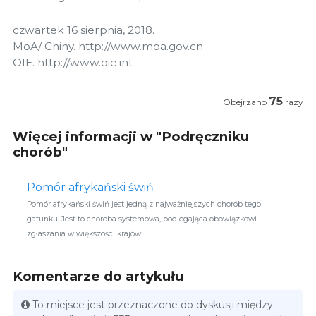
czwartek 16 sierpnia, 2018.
MoA/ Chiny. http://www.moa.gov.cn
OIE. http://www.oie.int
75
Obejrzano
razy
Więcej informacji w "Podręczniku
chorób"
Pomór afrykański świń
Pomór afrykański świń jest jedną z najważniejszych chorób tego
gatunku. Jest to choroba systemowa, podlegająca obowiązkowi
zgłaszania w większości krajów.
Komentarze do artykułu
To miejsce jest przeznaczone do dyskusji między