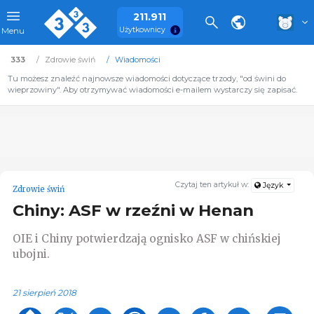
211.911
Użytkownicy
Menu
333
Zdrowie świń
Wiadomości
Tu możesz znaleźć najnowsze wiadomości dotyczące trzody, "od świni do
wieprzowiny". Aby otrzymywać wiadomości e-mailem wystarczy się zapisać.
Czytaj ten artykuł w:
Język
Zdrowie świń
Chiny: ASF w rzeźni w Henan
OIE i Chiny potwierdzają ognisko ASF w chińskiej
ubojni.
21 sierpień 2018