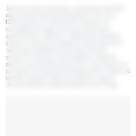
Główny produkt uprawiany w pierwszych zbiorach,
soja, ma szacunkową produkcję 167,4 mln ton, o
13,3% wyższą niż w poprzednich zbiorach. Po
wolniejszym początku żniw, spowodowanym
opóźnieniami w sadzeniu i nadmiernymi opadami
deszczu w styczniu, zmniejszone opady deszczu w
lutym doprowadziły do znacznego wzrostu
powierzchni zbiorów. W tym tygodniu wskaźnik
zbiorów wynosi 60,9% powierzchni, czyli więcej niż w
tym samym okresie poprzedniego sezonu, a także niż
średnia z ostatnich pięciu lat, zgodnie z danymi
Harvest Advance opublikowanymi przez Conab.