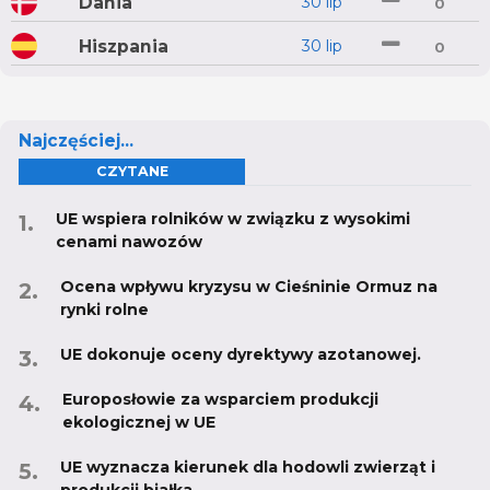
Dania
30 lip
0
Hiszpania
30 lip
0
Najczęściej...
CZYTANE
UE wspiera rolników w związku z wysokimi
cenami nawozów
Ocena wpływu kryzysu w Cieśninie Ormuz na
rynki rolne
UE dokonuje oceny dyrektywy azotanowej.
Europosłowie za wsparciem produkcji
ekologicznej w UE
UE wyznacza kierunek dla hodowli zwierząt i