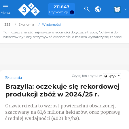
211.847
Użytkownicy
Menu
333
Ekonomia
Wiadomości
Tu możesz znaleźć najnowsze wiadomości dotyczące trzody, "od świni do
wieprzowiny". Aby otrzymywać wiadomości e-mailem wystarczy się zapisać.
Czytaj ten artykuł w:
Język
Ekonomia
Brazylia: oczekuje się rekordowej
produkcji zbóż w 2024/25 r.
Odzwierciedla to wzrost powierzchni obsadzonej,
szacowany na 81,6 miliona hektarów, oraz poprawę
średniej wydajności (4023 kg/ha).