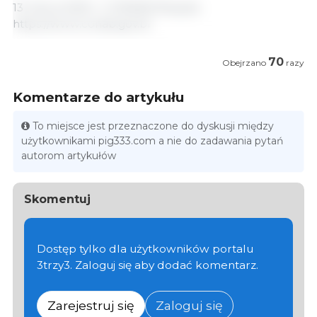
13 marca 2025 r./ CONAB/ Brazylia.
https://www.conab.gov.br
70
Obejrzano
razy
Komentarze do artykułu
To miejsce jest przeznaczone do dyskusji między
użytkownikami pig333.com a nie do zadawania pytań
autorom artykułów
Skomentuj
Dostęp tylko dla użytkowników portalu
3trzy3. Zaloguj się aby dodać komentarz.
Zarejestruj się
Zaloguj się