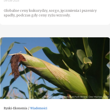
09-cze-2025
Globalne ceny kukurydzy, sorgo, jęczmienia i pszenicy
spadły, podczas gdy ceny ryżu wzrosły.
Rynki-Ekonomia
Wiadomości