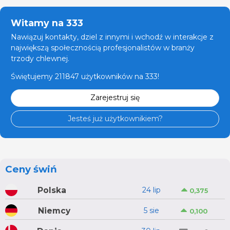
Witamy na 333
Nawiązuj kontakty, dziel z innymi i wchodź w interakcje z
największą społecznością profesjonalistów w branży
trzody chlewnej.
Świętujemy 211847 użytkowników na 333!
Zarejestruj się
Jesteś już użytkownikiem?
Ceny świń
Polska
24 lip
0,375
Niemcy
5 sie
0,100