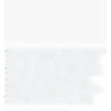
Zbiory soi wyznaczają tempo sadzenia drugiej uprawy
kukurydzy, która osiągnęła już 83,1% planowanego
areału. Conab oczekuje, że powierzchnia drugich
zbiorów zbóż wzrośnie o 1,9%, osiągając około 16,75
mln hektarów. Dotychczasowe warunki pogodowe
są korzystne i szacuje się odzyskanie średniej
wydajności upraw, szacowanej na 5703 kg/ha. W
rezultacie produkcja samych drugich zbiorów zbóż
jest prognozowana na 95,5 mln ton, co stanowi
wzrost o 5,8% w porównaniu z rokiem 2023/24.