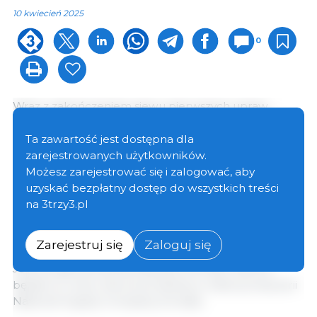
10 kwiecień 2025
0
Wraz z zakończeniem siewu pierwszych upraw
żniwnych i intensyfikacją zbiorów tych produktów,
zaktualizowano aktualne szacunki produkcji zbóż w
Ta zawartość jest dostępna dla
żniwach 2024/25 i wynosi ona 328,3 mln ton, co
zarejestrowanych użytkowników.
stanowi wzrost o 10,3% w stosunku do wielkości
Możesz zarejestrować się i zalogować, aby
uzyskanej w poprzednim sezonie, co oznacza wzrost
uzyskać bezpłatny dostęp do wszystkich treści
o 30,6 mln ton do zebrania. Wynik ten odzwierciedla
na 3trzy3.pl
zarówno wzrost powierzchni zasiewów, szacowany
na 81,6 mln hektarów, jak i poprawę średniej
Zarejestruj się
Zaloguj się
wydajności upraw, prognozowanej na 4023 kg/ha.
Jeśli prognozy potwierdzą się na koniec sezonu,
będzie to nowy rekord produkcji w historycznej serii
National Supply Company (Conab).