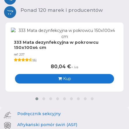
Ponad 120 marek i producentów
333 Mata dezynfekcyjna w pokrowcu
150x100x4 cm
ref: 207
(
6
)
80,04
€
+ iva
Kup
Podręcznik sekcyjny
Afrykański pomór świń (ASF)