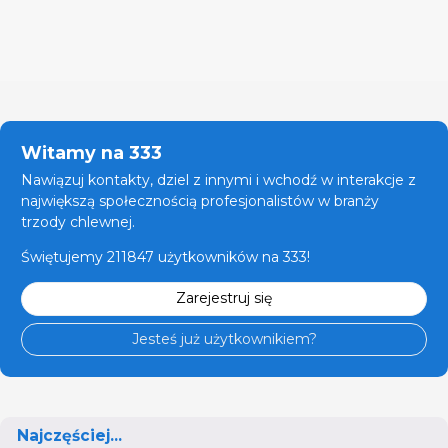
Witamy na 333
Nawiązuj kontakty, dziel z innymi i wchodź w interakcje z
największą społecznością profesjonalistów w branży
trzody chlewnej.
Świętujemy 211847 użytkowników na 333!
Zarejestruj się
Jesteś już użytkownikiem?
Najczęściej...