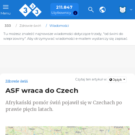
211.847
Użytkownicy
Menu
333
Zdrowie świń
Wiadomości
Tu możesz znaleźć najnowsze wiadomości dotyczące trzody, "od świni do
wieprzowiny". Aby otrzymywać wiadomości e-mailem wystarczy się zapisać.
Czytaj ten artykuł w:
Język
Zdrowie świń
ASF wraca do Czech
Afrykański pomór świń pojawił się w Czechach po
prawie pięciu latach.