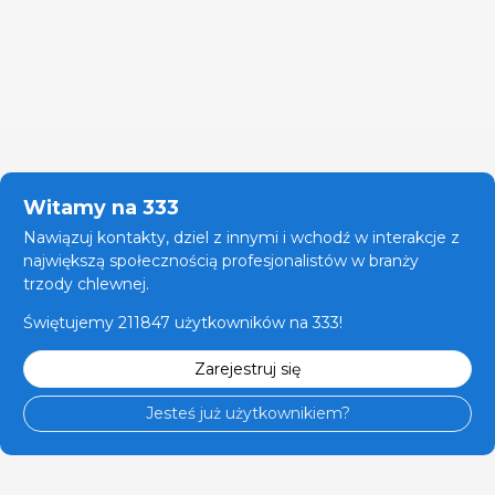
Witamy na 333
Nawiązuj kontakty, dziel z innymi i wchodź w interakcje z
największą społecznością profesjonalistów w branży
trzody chlewnej.
Świętujemy 211847 użytkowników na 333!
Zarejestruj się
Jesteś już użytkownikiem?