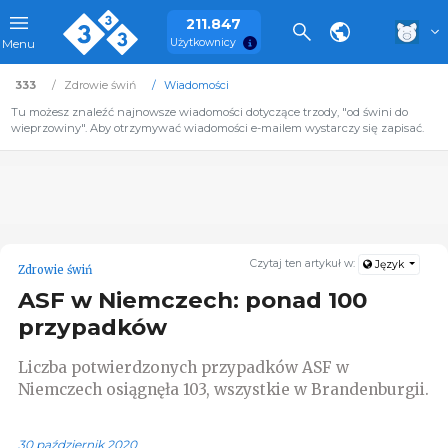
211.847
Użytkownicy
Menu
333
Zdrowie świń
Wiadomości
Tu możesz znaleźć najnowsze wiadomości dotyczące trzody, "od świni do
wieprzowiny". Aby otrzymywać wiadomości e-mailem wystarczy się zapisać.
Czytaj ten artykuł w:
Język
Zdrowie świń
ASF w Niemczech: ponad 100
przypadków
Liczba potwierdzonych przypadków ASF w
Niemczech osiągnęła 103, wszystkie w Brandenburgii.
30 październik 2020