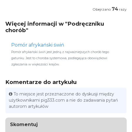
74
Obejrzano
razy
Więcej informacji w "Podręczniku
chorób"
Pomór afrykański świń
Pomór afrykański świń jest jedną z najważniejszych chorób tego
gatunku. Jest to choroba systemowa, podlegająca obowiązkowi
zgłaszania w większości krajów.
Komentarze do artykułu
To miejsce jest przeznaczone do dyskusji między
użytkownikami pig333.com a nie do zadawania pytań
autorom artykułów
Skomentuj