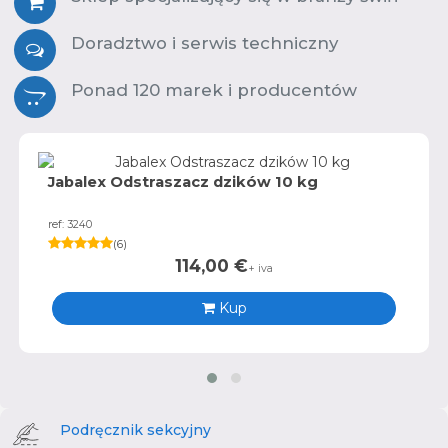
Doradztwo i serwis techniczny
Ponad 120 marek i producentów
Jabalex Odstraszacz dzików 10 kg
ref: 3240
(
6
)
114,00
€
+ iva
Kup
Podręcznik sekcyjny