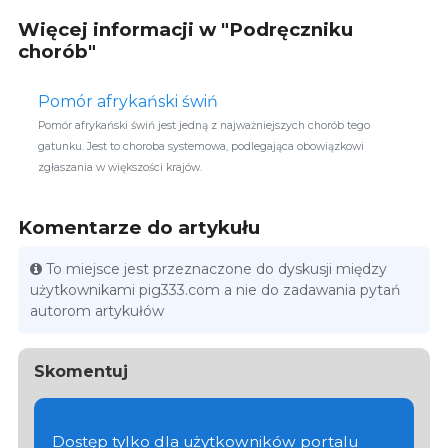
Więcej informacji w "Podręczniku
chorób"
Pomór afrykański świń
Pomór afrykański świń jest jedną z najważniejszych chorób tego
gatunku. Jest to choroba systemowa, podlegająca obowiązkowi
zgłaszania w większości krajów.
Komentarze do artykułu
To miejsce jest przeznaczone do dyskusji między
użytkownikami pig333.com a nie do zadawania pytań
autorom artykułów
Skomentuj
Dostęp tylko dla użytkowników portalu