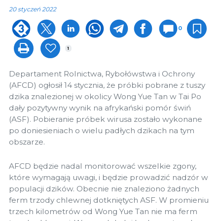
20 styczeń 2022
0
1
Departament Rolnictwa, Rybołówstwa i Ochrony
(AFCD) ogłosił 14 stycznia, że ​​próbki pobrane z tuszy
dzika znalezionej w okolicy Wong Yue Tan w Tai Po
dały pozytywny wynik na afrykański pomór świń
(ASF). Pobieranie próbek wirusa zostało wykonane
po doniesieniach o wielu padłych dzikach na tym
obszarze.
AFCD będzie nadal monitorować wszelkie zgony,
które wymagają uwagi, i będzie prowadzić nadzór w
populacji dzików. Obecnie nie znaleziono żadnych
ferm trzody chlewnej dotkniętych ASF. W promieniu
trzech kilometrów od Wong Yue Tan nie ma ferm