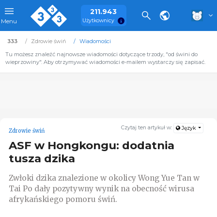
211.943
Użytkownicy
Menu
333
Zdrowie świń
Wiadomości
Tu możesz znaleźć najnowsze wiadomości dotyczące trzody, "od świni do
wieprzowiny". Aby otrzymywać wiadomości e-mailem wystarczy się zapisać.
Czytaj ten artykuł w:
Język
Zdrowie świń
ASF w Hongkongu: dodatnia
tusza dzika
Zwłoki dzika znalezione w okolicy Wong Yue Tan w
Tai Po dały pozytywny wynik na obecność wirusa
afrykańskiego pomoru świń.