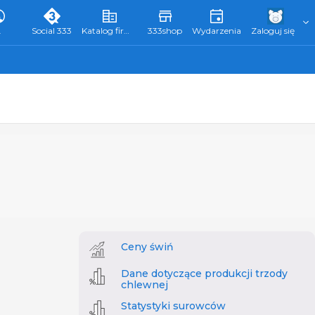
L
Social 333
Katalog firm 333
333shop
Wydarzenia
Zaloguj się
Ceny świń
Dane dotyczące produkcji trzody
chlewnej
Statystyki surowców