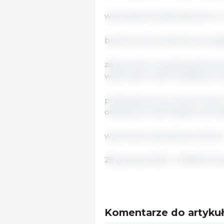
wyposażenie gospodarstwa w u
budowę lub przebudowę magaz
zakup silosu na paszę gotową 
wykonanie robót związanych z
przebudowę czy remont, któr
odrębnych, zamkniętych pomie
wykonanie ogrodzenia chlewni
28 grudnia 2022r. / ARiMR/ Po
Komentarze do artyku