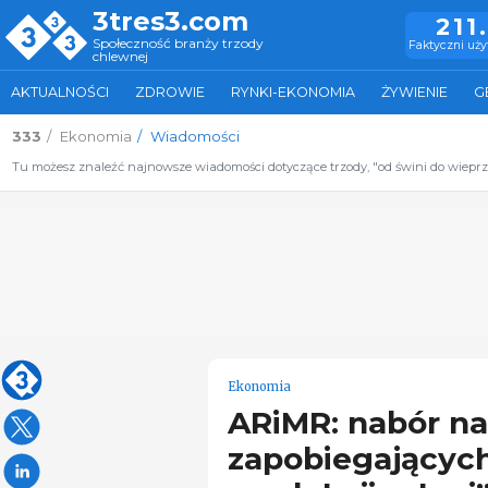
3tres3.com
211
Społeczność branży trzody
Faktyczni uż
chlewnej
AKTUALNOŚCI
ZDROWIE
RYNKI-EKONOMIA
ŻYWIENIE
G
333
Ekonomia
Wiadomości
Tu możesz znaleźć najnowsze wiadomości dotyczące trzody, "od świni do wiepr
Ekonomia
ARiMR: nabór na
zapobiegających