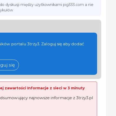
 do dyskusji między użytkownikami pig333.com a nie
tykułów
ików portalu 3trzy3. Zaloguj się aby dodać
guj się
ej zawartości Informacje z sieci w 3 minuty
dsumowujący najnowsze informacje z 3trzy3.pl