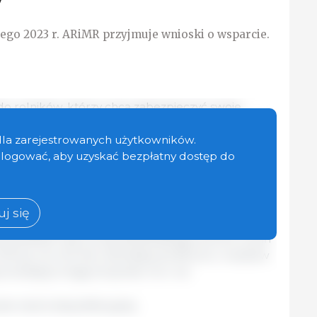
”
tego 2023 r. ARiMR przyjmuje wnioski o wsparcie.
o rolników, którzy chcą zabezpieczyć swoje
akże do spółek wodnych chcących zainwestować w
rstwa przed suszą czy powodzią.
dla zarejestrowanych użytkowników.
zalogować, aby uzyskać bezpłatny dostęp do
l
dżetu PROW na lata 2014-2020 mogą skorzystać
owem lub hodowlą nie mniej niż 50 świń bądź
no-środowiskowe w ramach wariantu 7.4 –
j się
 i chcą przeprowadzić inwestycje chroniące ich
rzenianiem się wirusa afrykańskiego pomoru świń
0 tys. zł w formie refundacji do 80 proc. kosztów
inwestycji mogą otrzymać m.in. na:
e niecki dezynfekcyjnej;