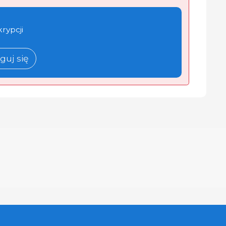
krypcji
guj się