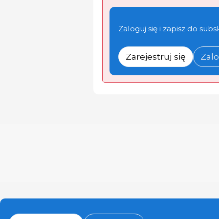
Zaloguj się i zapisz do subs
Zarejestruj się
Zalo