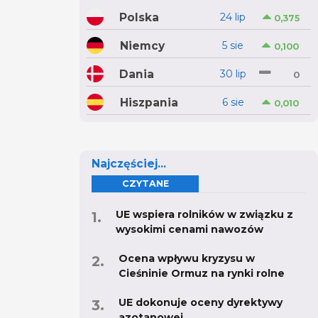
Polska
24 lip
0,375
Niemcy
5 sie
0,100
Dania
30 lip
0
Hiszpania
6 sie
0,010
Najczęściej...
CZYTANE
UE wspiera rolników w związku z
wysokimi cenami nawozów
Ocena wpływu kryzysu w
Cieśninie Ormuz na rynki rolne
UE dokonuje oceny dyrektywy
azotanowej.