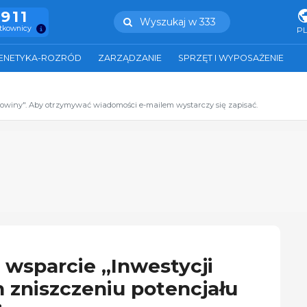
.911
Wyszukaj w 333
ytkownicy
P
ENETYKA-ROZRÓD
ZARZĄDZANIE
SPRZĘT I WYPOSAŻENIE
zowiny". Aby otrzymywać wiadomości e-mailem wystarczy się zapisać.
 wsparcie „Inwestycji
 zniszczeniu potencjału