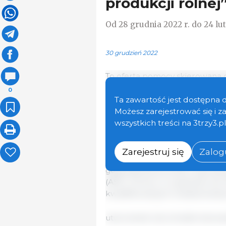
produkcji rolnej
Od 28 grudnia 2022 r. do 24 lu
30 grudzień 2022
To oferta pomocy skierowana d
gospodarstwa przed ASF, a t
0
urządzenia chroniące gospoda
Ta zawartość jest dostępna 
Możesz zarejestrować się i 
wszystkich treści na 3trzy3.p
Ze wsparcia finansowanego bu
rolnicy, którzy zajmują się ch
zrealizowali zobowiązania rol
Zarejestruj się
Zalogu
zachowanie lokalnych ras świń,
gospodarstwa przed rozprzest
(ASF). Pomoc w wysokości do 10
kwalifikowanych zrealizowanej 
utworzenie lub zmodernizowani