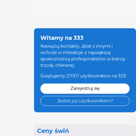
Witamy na 333
Nawiązuj kontakty, dziel z innymi i
wchodź w interakcje z największą
społecznością profesjonalistów w branży
trzody chlewnej.
Świętujemy 211911 użytkowników na 333!
Zarejestruj się
Jesteś już użytkownikiem?
Ceny świń