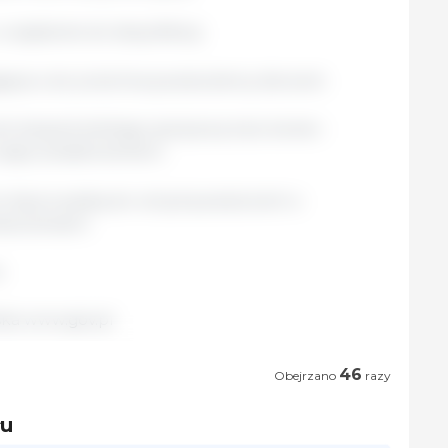
rządzenie do dezynfekcji;
ynu do przechowywania słomy dla świń;
do bezpośredniego spożycia przez świnie i
 jego posadowieniem;
e doprowadzą do utrzymywania świń w
szczeniach;
.
lska www.gov.pl
46
Obejrzano
razy
łu