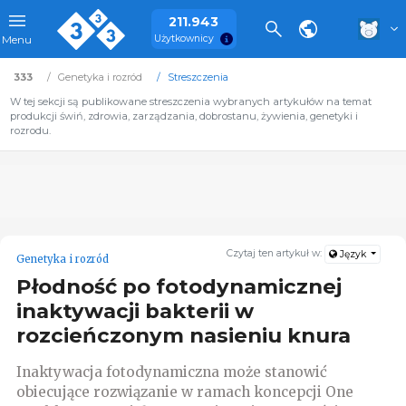
211.943
Użytkownicy
Menu
333
Genetyka i rozród
Streszczenia
W tej sekcji są publikowane streszczenia wybranych artykułów na temat
produkcji świń, zdrowia, zarządzania, dobrostanu, żywienia, genetyki i
rozrodu.
Czytaj ten artykuł w:
Język
Genetyka i rozród
Płodność po fotodynamicznej
inaktywacji bakterii w
rozcieńczonym nasieniu knura
Inaktywacja fotodynamiczna może stanowić
obiecujące rozwiązanie w ramach koncepcji One