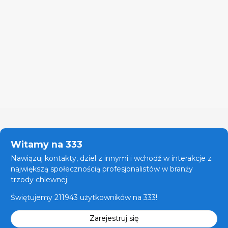
Witamy na 333
Nawiązuj kontakty, dziel z innymi i wchodź w interakcje z
największą społecznością profesjonalistów w branży
trzody chlewnej.
Świętujemy 211943 użytkowników na 333!
Zarejestruj się