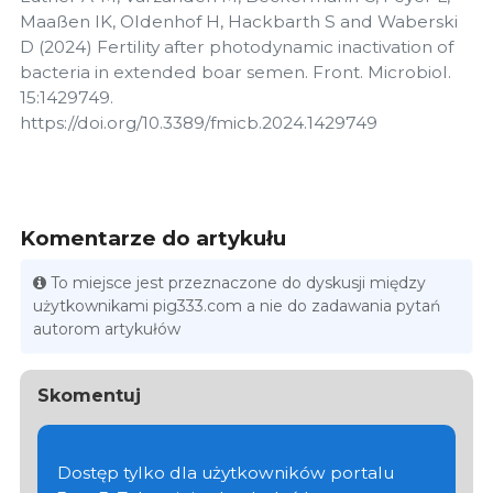
Maaßen IK, Oldenhof H, Hackbarth S and Waberski
D (2024) Fertility after photodynamic inactivation of
bacteria in extended boar semen. Front. Microbiol.
15:1429749.
https://doi.org/10.3389/fmicb.2024.1429749
Komentarze do artykułu
To miejsce jest przeznaczone do dyskusji między
użytkownikami pig333.com a nie do zadawania pytań
autorom artykułów
Skomentuj
Dostęp tylko dla użytkowników portalu