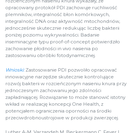
rozcieńczonym nasieniu knura wykazały, że
opracowany protokół PDI zachowuje ruchliwość
plemników, integralność błon komórkowych,
integralność DNA oraz aktywność mitochondriów,
jednocześnie skutecznie redukując liczbę bakterii
poniżej poziomu wykrywalności. Badanie
inseminacyjne typu proof-of-concept potwierdziło
zachowanie płodności in vivo nasienia po
zastosowaniu obróbki fotodynamicznej.
Wnioski:
Zastosowanie PDI pozwoliło opracować
innowacyjne narzędzie skutecznie kontrolujące
rozwój bakterii w rozcieńczonym nasieniu knura przy
jednoczesnym zachowaniu jego zdolności
zapładniającej. Rozwiązanie to może stanowić istotny
wkład w realizację koncepcji One Health, z
potencjałem ograniczenia oporności na środki
przeciwdrobnoustrojowe w produkcji zwierzęcej.
Luther A-M, Varzandeh M, Beckermann C, Feyer L,