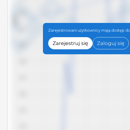
3,11
USD/kg
3,10
Zarejestrowani użytkownicy mają dostęp do
Zarejestruj się
Zaloguj się
3,09
3,08
3,07
3,06
3,05
3,04