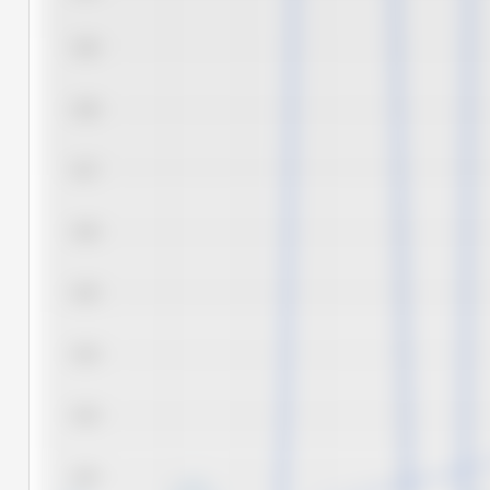
3,19
3,18
3,17
3,16
3,15
3,14
3,13
3,12