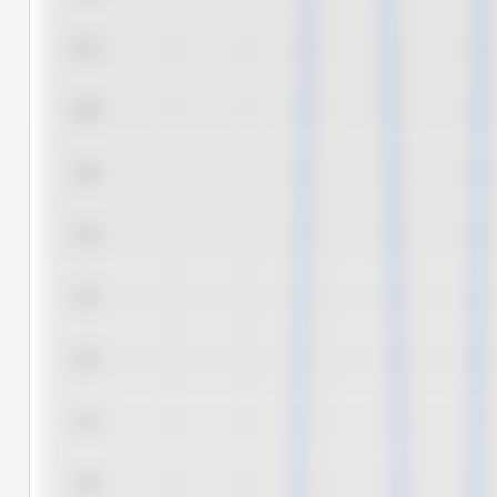
3,27
3,26
3,25
3,24
3,23
3,22
3,21
3,20