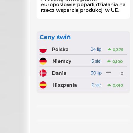
europosłowie poparli działania na
rzecz wsparcia produkcji w UE.
Ceny świń
Polska
24 lip
0,375
Niemcy
5 sie
0,100
Dania
30 lip
0
Hiszpania
6 sie
0,010