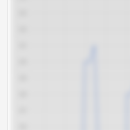
3,43
3,42
3,41
3,40
3,39
3,38
3,37
3,36