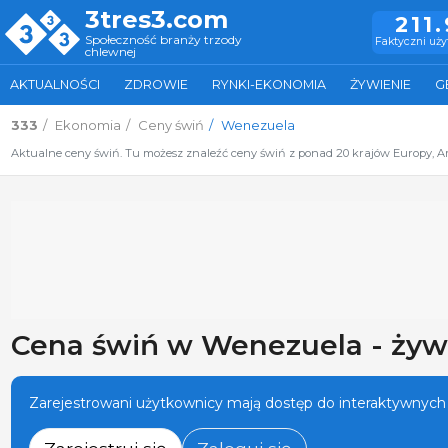
3tres3.com
211
Społeczność branży trzody
Faktyczni uż
chlewnej
AKTUALNOŚCI
ZDROWIE
RYNKI-EKONOMIA
ŻYWIENIE
G
333
Ekonomia
Ceny świń
Wenezuela
Aktualne ceny świń. Tu możesz znaleźć ceny świń z ponad 20 krajów Europy, Ame
Cena świń w Wenezuela - żyw
Zarejestrowani użytkownicy mają dostęp do interaktywnych