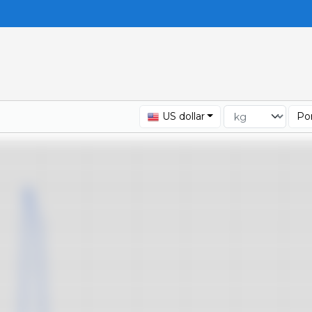
US dollar
Por