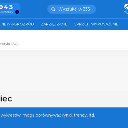
.943
Wyszukaj w 333
ytkownicy
P
ENETYKA-ROZRÓD
ZARZĄDZANIE
SPRZĘT I WYPOSAŻENIE
ryki i Azji.
iec
 wykresów, mogą porównywać rynki, trendy, itd.