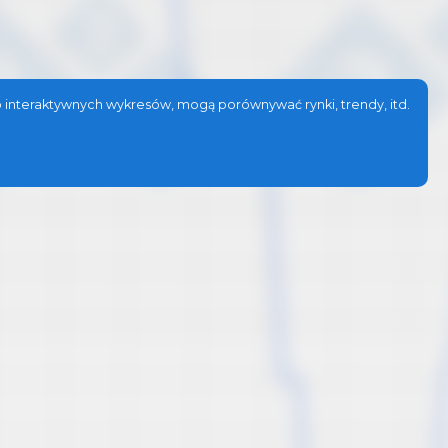
 interaktywnych wykresów, mogą porównywać rynki, trendy, itd.