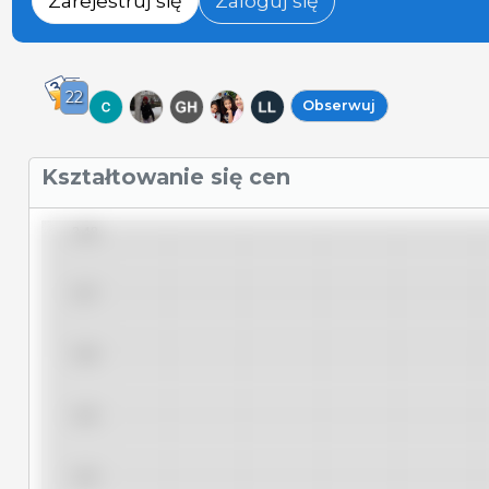
Zarejestruj się
Zaloguj się
22
Obserwuj
Kształtowanie się cen
3,48
3,47
3,46
3,45
3,44