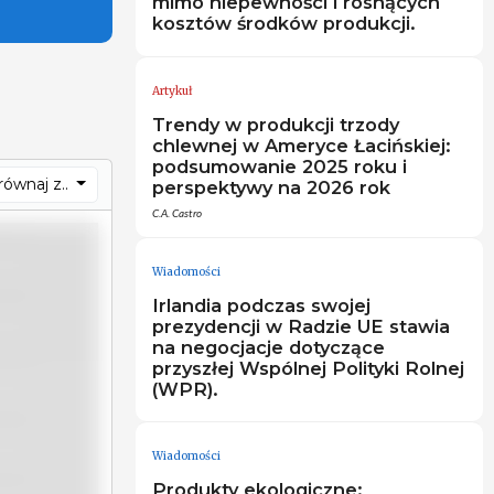
mimo niepewności i rosnących
kosztów środków produkcji.
Artykuł
Trendy w produkcji trzody
chlewnej w Ameryce Łacińskiej:
podsumowanie 2025 roku i
ównaj z..
perspektywy na 2026 rok
C.A. Castro
Wiadomości
Irlandia podczas swojej
prezydencji w Radzie UE stawia
na negocjacje dotyczące
przyszłej Wspólnej Polityki Rolnej
(WPR).
Wiadomości
Produkty ekologiczne: