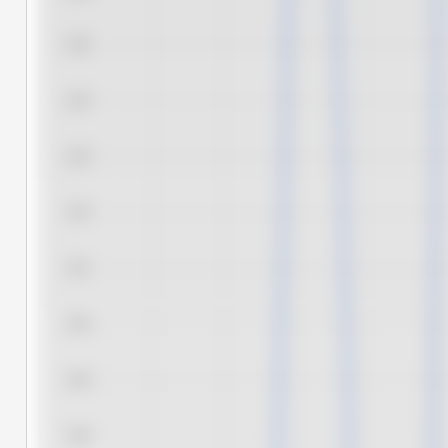
3,35
3,34
3,33
3,32
3,31
3,30
3,29
3,28