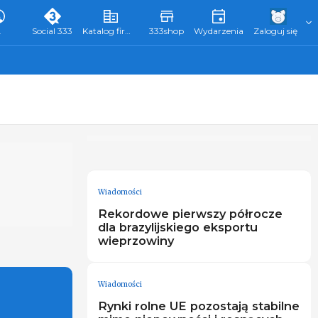
L
Social 333
Katalog firm 333
333shop
Wydarzenia
Zaloguj się
Wiadomości
Rekordowe pierwszy półrocze
dla brazylijskiego eksportu
wieprzowiny
Wiadomości
Rynki rolne UE pozostają stabilne