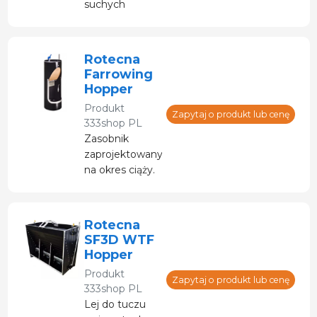
suchych
zasobników TR
do odsadzania.
Udoskonalili
Rotecna
swoją
Farrowing
wydajność, aby
Hopper
nadal być
Produkt
najlepszym
Zapytaj o produkt lub cenę
333shop PL
wyborem dla
Zasobnik
najbardziej
zaprojektowany
wymagających
na okres ciąży.
hodowców
zwierząt
gospodarskich.
Rotecna
SF3D WTF
Hopper
Produkt
Zapytaj o produkt lub cenę
333shop PL
Lej do tuczu