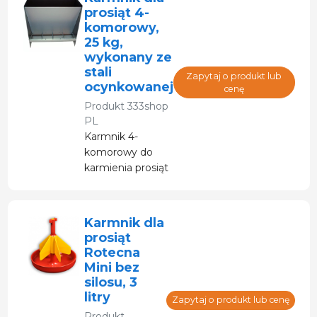
prosiąt 4-
komorowy,
25 kg,
wykonany ze
stali
Zapytaj o produkt lub
ocynkowanej
cenę
Produkt
333shop
PL
Karmnik 4-
komorowy do
karmienia prosiąt
Karmnik dla
prosiąt
Rotecna
Mini bez
silosu, 3
litry
Zapytaj o produkt lub cenę
Produkt