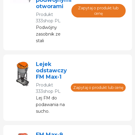
otworami
Zapytaj o produkt lub
cenę
Produkt
333shop PL
Podwójny
zasobnik ze
stali
nierdzewnej z 5
otworami.
Lejek
odstawczy
FM Max-1
Produkt
Zapytaj o produkt lub cenę
333shop PL
Lej FM do
podawania na
sucho.
Odsadzanie
130 l / 60 świń
FM Max-9