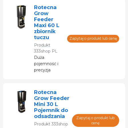
prosiąt
Rotecna
Grow
Feeder
Maxi 60 L
zbiornik
tuczu
Zapytaj o produkt lub cenę
Produkt
333shop PL
Duża
pojemność i
precyzja
podajnika z 13
punktami
regulacji.
Rotecna
Możliwość
Grow Feeder
wody po prawej
Mini 30 L
lub lewej
Pojemnik do
stronie
odsadzania
Zapytaj o produkt lub
cenę
Produkt
333shop