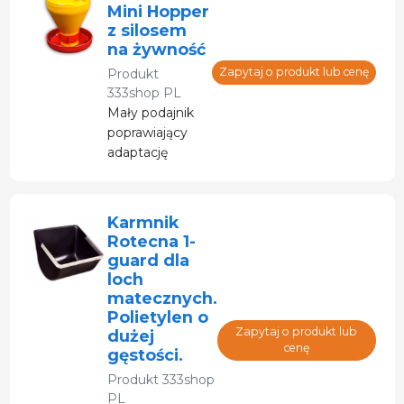
wody.
Mini Hopper
z silosem
na żywność
Zapytaj o produkt lub cenę
Produkt
333shop PL
Mały podajnik
poprawiający
adaptację
prosiąt w fazie
po odsadzeniu.
Karmnik
Rotecna 1-
guard dla
loch
matecznych.
Polietylen o
Zapytaj o produkt lub
dużej
cenę
gęstości.
Produkt
333shop
PL