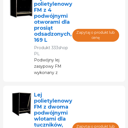
polietylenowy
FM z 4
podwójnymi
otworami dla
prosiąt
Zapytaj o produkt lub
odsadzonych,
cenę
169 L
Produkt
333shop
PL
Podwójny lej
zasypowy FM
wykonany z
polietylenu z 4
otworami
odpływowymi.
Lej
polietylenowy
FM z dwoma
podwójnymi
wlotami dla
tuczników,
Zapytaj o produkt lub