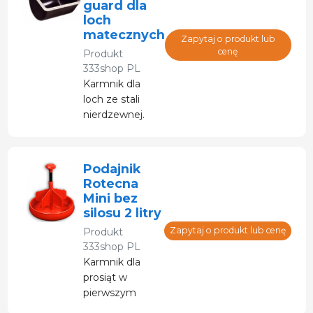
guard dla
loch
matecznych
Zapytaj o produkt lub
cenę
Produkt
333shop PL
Karmnik dla
loch ze stali
nierdzewnej.
Maksymalna
higiena dzięki
braku kącików
Podajnik
do karmienia
Rotecna
Mini bez
silosu 2 litry
Zapytaj o produkt lub cenę
Produkt
333shop PL
Karmnik dla
prosiąt w
pierwszym
wieku,