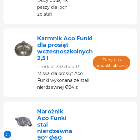
Duży podajnik
paszy dla loch
ze stali
nierdzewnej (21
litrów)
Karmnik Aco Funki
dla prosiąt
wczesnoszkolnych
2,5 l
Zapytaj o
produkt lub cenę
Produkt
333shop PL
Miska dla prosiąt Aco
Funki wykonana ze stali
nierdzewnej Ø24 z
mocowaniem do
podłogi (2,5 litra)
Narożnik
Aco Funki
stal
nierdzewna
90º Ø60