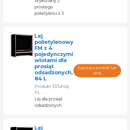
Wykonany z
prostego
polietylenu z 3
otworami do
tuczenia
Lej
polietylenowy
FM z 4
pojedynczymi
wlotami dla
prosiąt
Zapytaj o produkt lub
odsadzonych,
cenę
84 L
Produkt
333shop
PL
Lej dla prosiąt
odsadzonych
Lej