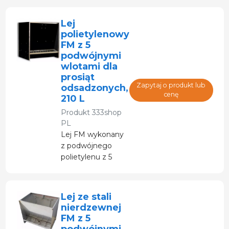
tuczenia.
Lej
polietylenowy
FM z 5
podwójnymi
wlotami dla
prosiąt
Zapytaj o produkt lub
odsadzonych,
cenę
210 L
Produkt
333shop
PL
Lej FM wykonany
z podwójnego
polietylenu z 5
otworami
odpływowymi.
Lej ze stali
nierdzewnej
FM z 5
podwójnymi