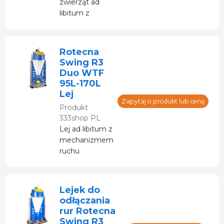
zwierząt ad
libitum z
ruchomą tacką
i regulowanym
przepływem z
Rotecna
dostępem z
Swing R3
obu stron.
Duo WTF
95L-170L
Lej
Zapytaj o produkt lub cenę
Produkt
333shop PL
Lej ad libitum z
mechanizmem
ruchu
wahadłowego i
regulowaną
szybkością
Lejek do
przepływu.
odłączania
Prezentowany
rur Rotecna
egzemplarz
Swing R3