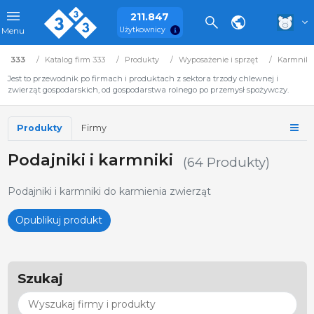
211.847
Użytkownicy
Menu
333
Katalog firm 333
Produkty
Wyposażenie i sprzęt
Karmniki 
Jest to przewodnik po firmach i produktach z sektora trzody chlewnej i
zwierząt gospodarskich, od gospodarstwa rolnego po przemysł spożywczy.
Produkty
Firmy
Podajniki i karmniki
(64 Produkty)
Podajniki i karmniki do karmienia zwierząt
Opublikuj produkt
Szukaj