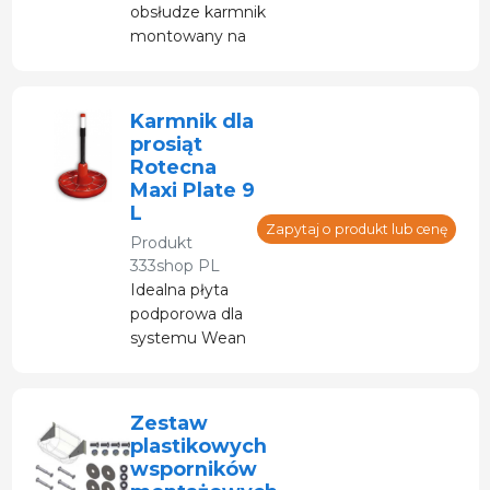
obsłudze karmnik
montowany na
ścianie, dozujący
paszę startową
prosiętom w
Karmnik dla
obszarze
prosiąt
porodowym.
Rotecna
Maxi Plate 9
L
Zapytaj o produkt lub cenę
Produkt
333shop PL
Idealna płyta
podporowa dla
systemu Wean
to Finish.
Dobre wyniki
produkcyjne
Zestaw
plastikowych
wsporników