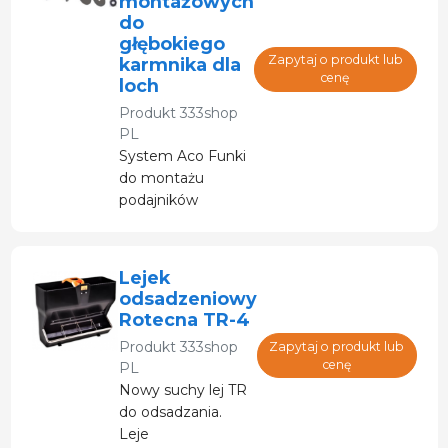
montażowych
do
głębokiego
Zapytaj o produkt lub
karmnika dla
cenę
loch
Produkt
333shop
PL
System Aco Funki
do montażu
podajników
Lejek
odsadzeniowy
Rotecna TR-4
Produkt
333shop
Zapytaj o produkt lub
cenę
PL
Nowy suchy lej TR
do odsadzania.
Leje