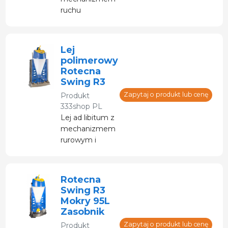
ruchu
wahadłowego i
regulowaną
szybkością
Lej
przepływu.
polimerowy
Prezentowany
Rotecna
egzemplarz
Swing R3
jest rozłożony
Zapytaj o produkt lub cenę
Produkt
na części.
333shop PL
Lej ad libitum z
mechanizmem
rurowym i
regulowaną
szybkością
przepływu.
Rotecna
Prezentowany
Swing R3
egzemplarz
Mokry 95L
jest rozłożony
Zasobnik
na części.
Zapytaj o produkt lub cenę
Produkt