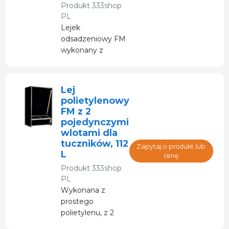
Produkt
333shop
PL
Lejek
odsadzeniowy FM
wykonany z
polietylenu
Lej
polietylenowy
FM z 2
pojedynczymi
wlotami dla
tuczników, 112
Zapytaj o produkt lub
L
cenę
Produkt
333shop
PL
Wykonana z
prostego
polietylenu, z 2
otworami do