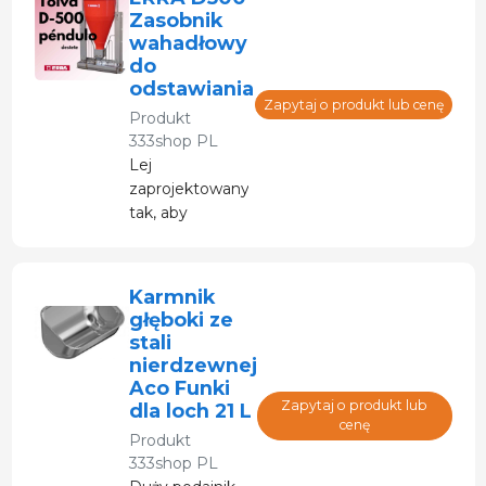
umożliwiający
Zasobnik
uzyskanie
wahadłowy
idealnej
do
mieszanki.
odstawiania
Zapytaj o produkt lub cenę
Produkt
333shop PL
Lej
zaprojektowany
tak, aby
zapewnić
idealną
adaptację
Karmnik
prosiąt.
głęboki ze
Karmienie na
stali
mokro dla
nierdzewnej
łatwej nauki.
Aco Funki
Zapytaj o produkt lub
dla loch 21 L
cenę
Produkt
333shop PL