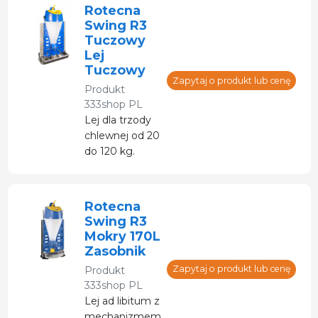
szybkością
Rotecna
przepływu.
Swing R3
Prezentowany
Tuczowy
egzemplarz
Lej
jest rozłożony
Tuczowy
na części.
Zapytaj o produkt lub cenę
Produkt
333shop PL
Lej dla trzody
chlewnej od 20
do 120 kg.
Rotecna
Swing R3
Mokry 170L
Zasobnik
Zapytaj o produkt lub cenę
Produkt
333shop PL
Lej ad libitum z
mechanizmem