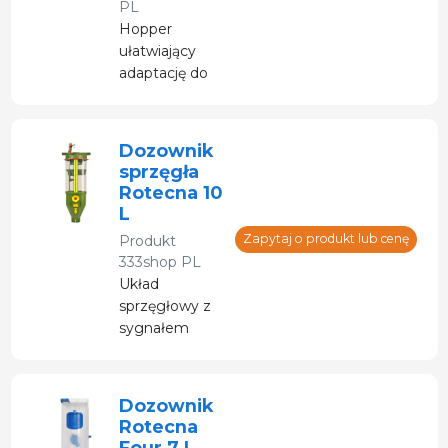
PL
Hopper
ułatwiający
adaptację do
tuczu. Pobudza
spożycie paszy
dzięki
Dozownik
zastosowaniu
sprzęgła
systemu
Rotecna 10
suchego/mokrego.
L
Zapytaj o produkt lub cenę
Produkt
333shop PL
Układ
sprzęgłowy z
sygnałem
optycznym,
który po
aktywacji
Dozownik
indywidualnie
Rotecna
dezaktywuje
Four 7 L