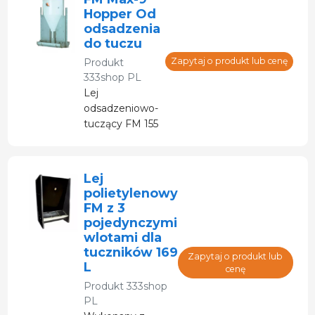
Hopper Od
odsadzenia
do tuczu
Zapytaj o produkt lub cenę
Produkt
333shop PL
Lej
odsadzeniowo-
tuczący FM 155
L dla 40-45
świń. 2 smoczki
Lej
polietylenowy
FM z 3
pojedynczymi
wlotami dla
tuczników 169
Zapytaj o produkt lub
L
cenę
Produkt
333shop
PL