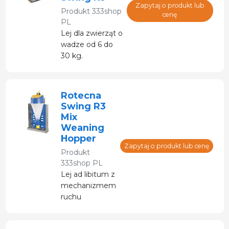
jest rozłożony
Zapytaj o produkt lub
Produkt
333shop
na części.
cenę
PL
Lej dla zwierząt o
wadze od 6 do
30 kg.
Dostarczany w
stanie
zdemontowanym.
Rotecna
Swing R3
Mix
Weaning
Hopper
Zapytaj o produkt lub cenę
Produkt
333shop PL
Lej ad libitum z
mechanizmem
ruchu
wahadłowego i
regulowaną