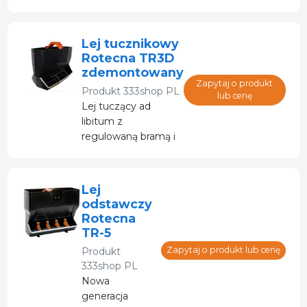
samowyładowcze
o zwiększonej
wydajności, aby
Lej tucznikowy
nadal stanowić
Rotecna TR3D
najlepszy wybór
zdemontowany
dla najbardziej
Zapytaj o produkt
Produkt
333shop PL
wymagających
lub cenę
Lej tuczący ad
hodowców
libitum z
zwierząt
regulowaną bramą i
gospodarskich.
przepływem, z
dostępem z dwóch
stron.
Lej
odstawczy
Rotecna
TR-5
Zapytaj o produkt lub cenę
Produkt
333shop PL
Nowa
generacja