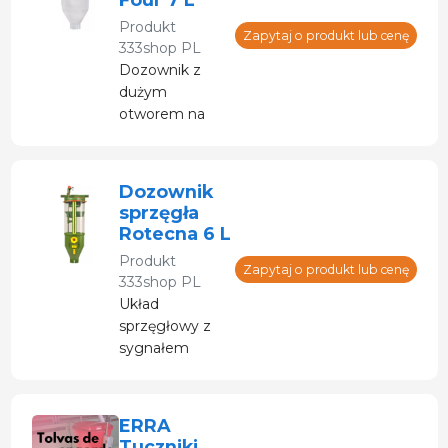
spadek
Produkt
dopływu.
Zapytaj o produkt lub cenę
333shop PL
Dozownik z
dużym
otworem na
leki. Łatwy
demontaż w
celu
Dozownik
czyszczenia.
sprzęgła
Rotecna 6 L
Produkt
Zapytaj o produkt lub cenę
333shop PL
Układ
sprzęgłowy z
sygnałem
optycznym,
który po
aktywacji
ERRA
indywidualnie
Tuczniki