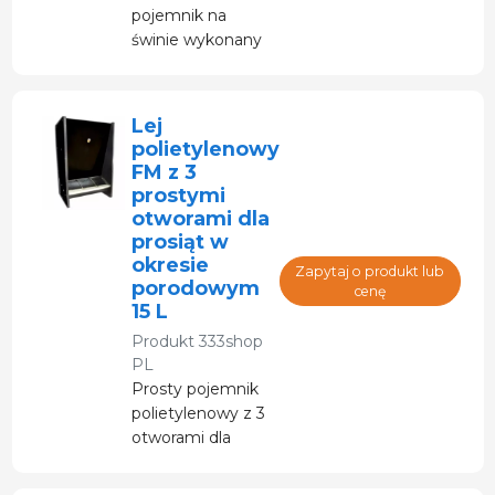
pojemnik na
świnie wykonany
z polietylenu, z
dwoma otworami
położniczymi.
Lej
polietylenowy
FM z 3
prostymi
otworami dla
prosiąt w
okresie
Zapytaj o produkt lub
porodowym
cenę
15 L
Produkt
333shop
PL
Prosty pojemnik
polietylenowy z 3
otworami dla
kobiet w ciąży.
Przeznaczony dla