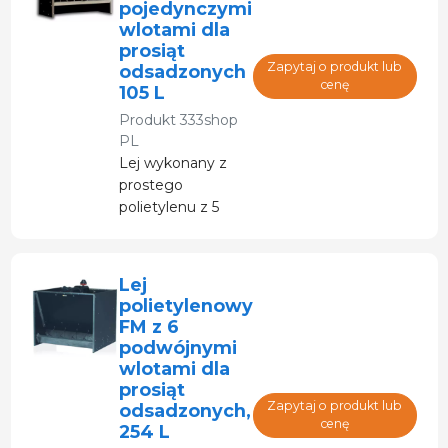
pojedynczymi
wlotami dla
prosiąt
Zapytaj o produkt lub
odsadzonych
cenę
105 L
Produkt
333shop
PL
Lej wykonany z
prostego
polietylenu z 5
otworami do
odstawiania.
Lej
polietylenowy
FM z 6
podwójnymi
wlotami dla
prosiąt
Zapytaj o produkt lub
odsadzonych,
cenę
254 L