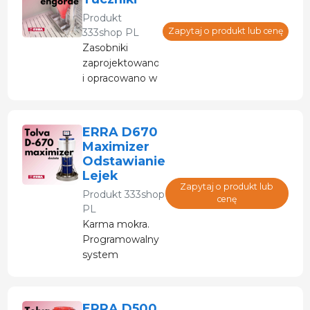
dezaktywuje
Produkt
spadek
Zapytaj o produkt lub cenę
333shop PL
dopływu.
Zasobniki
zaprojektowano
i opracowano w
celu osiągnięcia
najlepszego
współczynnika
ERRA D670
konwersji.
Maximizer
Odstawianie
Lejek
Zapytaj o produkt lub
Produkt
333shop
cenę
PL
Karma mokra.
Programowalny
system
podawania
wody i paszy z
timerem,
ERRA D500