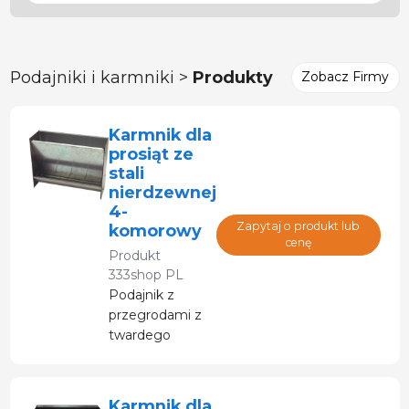
Podajniki i karmniki >
Produkty
Zobacz Firmy
Karmnik dla
prosiąt ze
stali
nierdzewnej
4-
Zapytaj o produkt lub
komorowy
cenę
Produkt
333shop PL
Podajnik z
przegrodami z
twardego
plastiku.
Karmnik dla