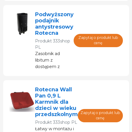
zapewniający
dostęp do
Podwyższony
paszy, np.
podajnik
specjalnych
antystresowy
leków itp.
Rotecna
Zapytaj o produkt lub
Produkt
333shop
cenę
PL
Zasobnik ad
libitum z
dostępem z
przodu
umożliwiający
dozowanie
Rotecna Wall
materiałów
Pan 0,9 L
łatwych do
Karmnik dla
obróbki.
dzieci w wieku
Zapytaj o produkt lub
przedszkolnym
cenę
Produkt
333shop PL
Łatwy w montażu i