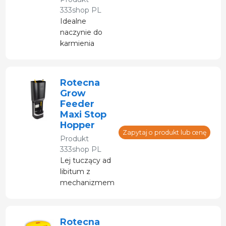
333shop PL
Idealne
naczynie do
karmienia
prosiąt w
kojcach
porodowych.
Rotecna
Unikalna
Grow
konstrukcja i
Feeder
płetwy
Maxi Stop
zapobiegają
Hopper
marnowaniu
Zapytaj o produkt lub cenę
Produkt
paszy.
333shop PL
Lej tuczący ad
libitum z
mechanizmem
przechylnym i
regulowanym
przepływem
Rotecna