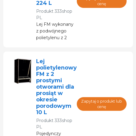
224 L
cenę
Produkt
333shop
PL
Lej FM wykonany
z podwójnego
polietylenu z 2
wlotami do tuczu.
Lej
polietylenowy
FM z 2
prostymi
otworami dla
prosiąt w
okresie
Zapytaj o produkt lub
porodowym
cenę
10 L
Produkt
333shop
PL
Pojedynczy