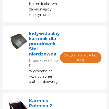
Karmnik dla loch
zapewniający
maksymalną
higienę dzięki
wyeliminowaniu
narożników, w
Indywidualny
których znajduje
karmnik dla
się karmnik.
porodówek.
Stal
nierdzewna
Zapytaj o produkt lub
cenę
Produkt
333shop
PL
Wykonane ze
wzmocnionej
stali nierdzewnej.
Karmnik
Rotecna 2-