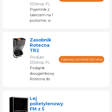
333shop PL
Pojemnik z
talerzem na 1
poziomie, w
którym miesza
się jedzenie i
wodę.
Zasobnik
Rotecna
TR2
Produkt
Zapytaj o produkt lub cenę
333shop PL
Podajnik
dwugarnkowy
Rotecna do
karmienia na
sucho, idealny
do tuczu.
Lej
polietylenowy
FM z 5