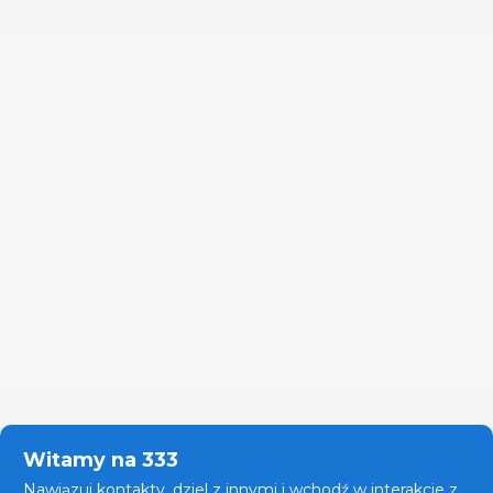
Witamy na 333
Nawiązuj kontakty, dziel z innymi i wchodź w interakcje z