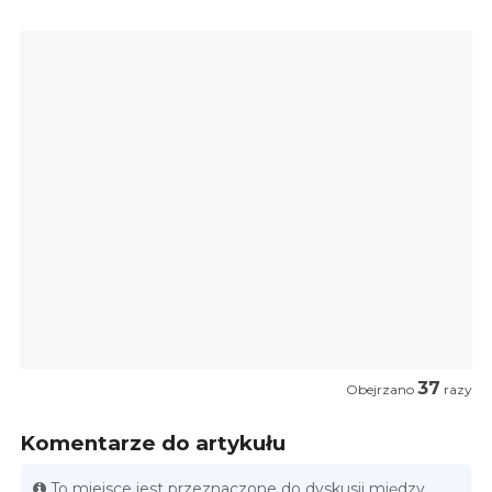
37
Obejrzano
razy
Komentarze do artykułu
To miejsce jest przeznaczone do dyskusji między