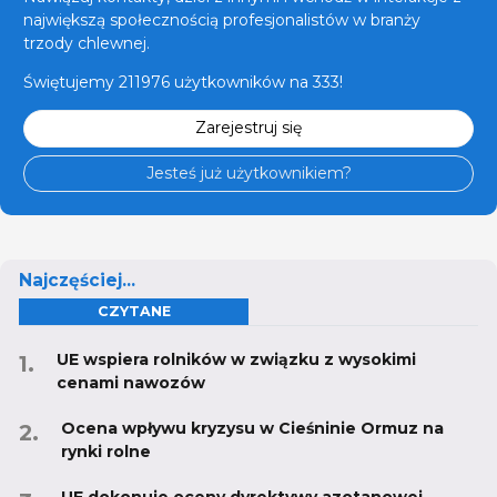
największą społecznością profesjonalistów w branży
trzody chlewnej.
Świętujemy 211976 użytkowników na 333!
Zarejestruj się
Jesteś już użytkownikiem?
Najczęściej...
CZYTANE
UE wspiera rolników w związku z wysokimi
cenami nawozów
Ocena wpływu kryzysu w Cieśninie Ormuz na
rynki rolne