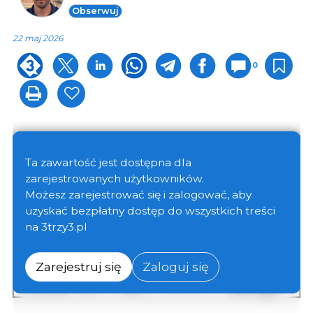
Obserwuj
22 maj 2026
0
Ta zawartość jest dostępna dla
zarejestrowanych użytkowników.
Możesz zarejestrować się i zalogować, aby
uzyskać bezpłatny dostęp do wszystkich treści
na 3trzy3.pl
Zarejestruj się
Zaloguj się