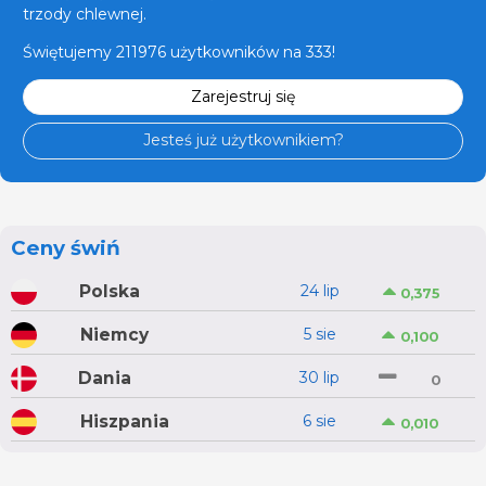
trzody chlewnej.
Świętujemy 211976 użytkowników na 333!
Zarejestruj się
Jesteś już użytkownikiem?
Ceny świń
Polska
24 lip
0,375
Niemcy
5 sie
0,100
Dania
30 lip
0
Hiszpania
6 sie
0,010