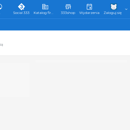
L
Social 333
Katalog firm 333
333shop
Wydarzenia
Zaloguj się
są