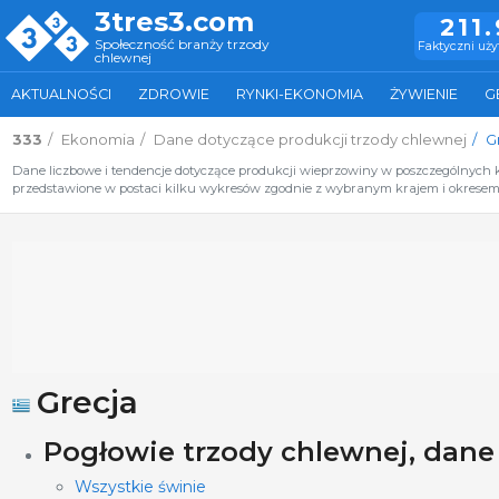
3tres3.com
211
Społeczność branży trzody
Faktyczni uż
chlewnej
AKTUALNOŚCI
ZDROWIE
RYNKI-EKONOMIA
ŻYWIENIE
G
333
Ekonomia
Dane dotyczące produkcji trzody chlewnej
G
Dane liczbowe i tendencje dotyczące produkcji wieprzowiny w poszczególnych kra
przedstawione w postaci kilku wykresów zgodnie z wybranym krajem i okresem 
Grecja
Pogłowie trzody chlewnej, dane
Wszystkie świnie