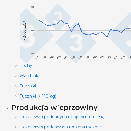
1,500
x 1000 sztuk
1,000
500
1988
1990
1992
1994
1996
1998
2000
2002
2004
2006
20
1982
1984
1986
Lochy
Warchlaki
Tuczniki
Tuczniki (> 110 kg)
Produkcja wieprzowiny
Liczba świń poddanych ubojowi na miesiąc
Liczba świń poddawana ubojowi rocznie