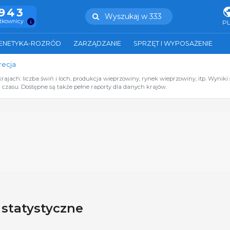
.943
Wyszukaj w 333
ytkownicy
P
ENETYKA-ROZRÓD
ZARZĄDZANIE
SPRZĘT I WYPOSAŻENIE
recja
jach: liczba świń i loch, produkcja wieprzowiny, rynek wieprzowiny, itp. Wyniki 
czasu. Dostępne są także pełne raporty dla danych krajów.
 statystyczne