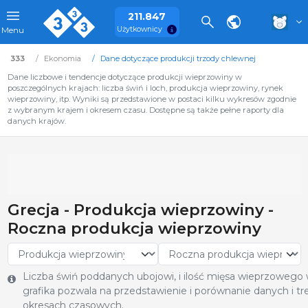
211.847
Użytkownicy
Menu
333
Ekonomia
Dane dotyczące produkcji trzody chlewnej
Dane liczbowe i tendencje dotyczące produkcji wieprzowiny w
poszczególnych krajach: liczba świń i loch, produkcja wieprzowiny, rynek
wieprzowiny, itp. Wyniki są przedstawione w postaci kilku wykresów zgodnie
z wybranym krajem i okresem czasu. Dostępne są także pełne raporty dla
danych krajów.
Grecja - Produkcja wieprzowiny -
Roczna produkcja wieprzowiny
Liczba świń poddanych ubojowi, i ilość mięsa wieprzowego
grafika pozwala na przedstawienie i porównanie danych i 
okresach czasowych.