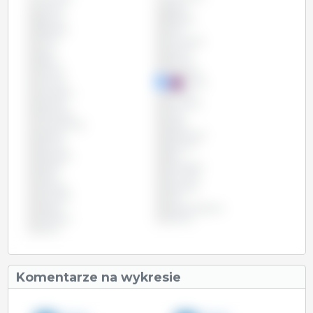
Austria
Belgia
Boliwia
Brazylia
Bułgaria
Chile
Chiny
Chorwacja
Cypr
Czechy
Dania
Estonia
Filipiny
Finlandia
Francja
Grecja
Hiszpania
Irlandia
Kanada
Kolumbia
Kostaryka
Litwa
Luksemburg
Malta
Meksyk
Niderlandy
Niemcy
Panama
Paragwaj
Peru
Polska
Portugalia
Rosja
Rumunia
Szwecja
Słowacja
Słowenia
USA
Węgry
Wielka Brytania
Wietnam
Włochy
Łotwa
Komentarze na wykresie