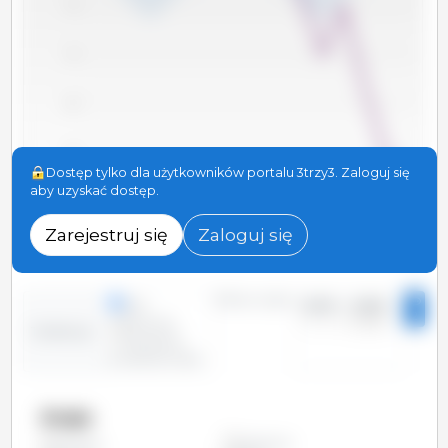
75
70
65
60
Dostęp tylko dla użytkowników portalu 3trzy3. Zaloguj się
aby uzyskać dostęp.
55
2010
2012
2014
2016
2018
2020
2022
2024
2011
2013
2015
2017
2019
2021
2023
2025
Zarejestruj się
Zaloguj się
Okres czasu:
linie
2010 - 2025
2
kolumny
Tendencja:
Określony
przedział czasu
Kraje
Argentyna
Wszystko