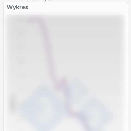
Wykres
115
110
105
100
95
90
x 1000 Tm
85
80