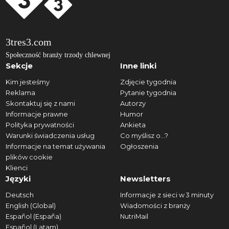
3tres3.com
Społeczność branży trzody chlewnej
Sekcje
Inne linki
Kim jesteśmy
Zdjęcie tygodnia
Reklama
Pytanie tygodnia
Skontaktuj się z nami
Autorzy
Informacje prawne
Humor
Polityka prywatności
Ankieta
Warunki świadczenia usług
Co myślisz o...?
Informacje na temat używania
Ogłoszenia
plików cookie
Klienci
Języki
Newsletters
Deutsch
Informacje z sieci w 3 minuty
English (Global)
Wiadomości z branży
Español (España)
NutriMail
Español (Latam)