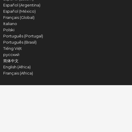
Español (Argentina)
Español (México)
Français (Global)
Italiano
Polski
Português (Portugal)
Português (Brasil)
Tiếng Việt
русский
简体中文
English (Africa)
Français (Africa)