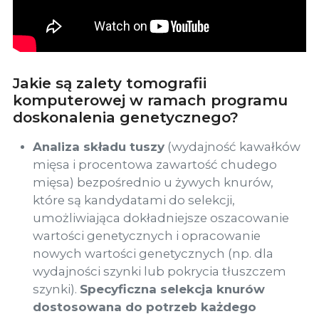
Jakie są zalety tomografii
komputerowej w ramach programu
doskonalenia genetycznego?
Analiza składu tuszy
(wydajność kawałków
mięsa i procentowa zawartość chudego
mięsa) bezpośrednio u żywych knurów,
które są kandydatami do selekcji,
umożliwiająca dokładniejsze oszacowanie
wartości genetycznych i opracowanie
nowych wartości genetycznych (np. dla
wydajności szynki lub pokrycia tłuszczem
szynki).
Specyficzna selekcja knurów
dostosowana do potrzeb każdego