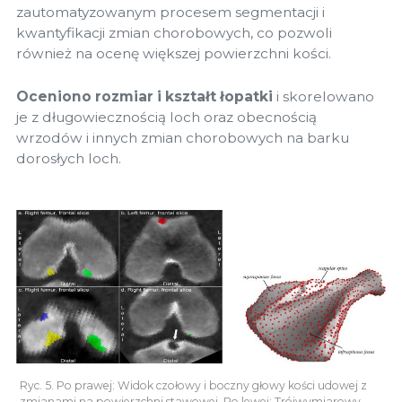
zautomatyzowanym procesem segmentacji i
kwantyfikacji zmian chorobowych, co pozwoli
również na ocenę większej powierzchni kości.
Oceniono rozmiar i kształt łopatki
i skorelowano
je z długowiecznością loch oraz obecnością
wrzodów i innych zmian chorobowych na barku
dorosłych loch.
Ryc. 5. Po prawej: Widok czołowy i boczny głowy kości udowej z
zmianami na powierzchni stawowej. Po lewej: Trójwymiarowy