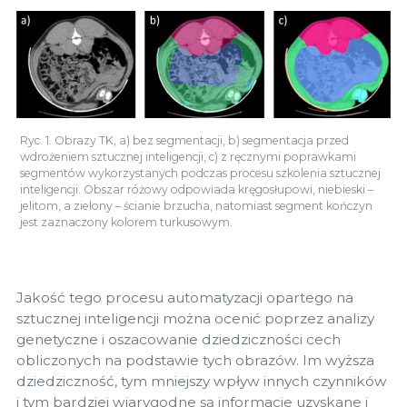
Ryc. 1. Obrazy TK, a) bez segmentacji, b) segmentacja przed
wdrożeniem sztucznej inteligencji, c) z ręcznymi poprawkami
segmentów wykorzystanych podczas procesu szkolenia sztucznej
inteligencji. Obszar różowy odpowiada kręgosłupowi, niebieski –
jelitom, a zielony – ścianie brzucha, natomiast segment kończyn
jest zaznaczony kolorem turkusowym.
Jakość tego procesu automatyzacji opartego na
sztucznej inteligencji można ocenić poprzez analizy
genetyczne i oszacowanie dziedziczności cech
obliczonych na podstawie tych obrazów. Im wyższa
dziedziczność, tym mniejszy wpływ innych czynników
i tym bardziej wiarygodne są informacje uzyskane i