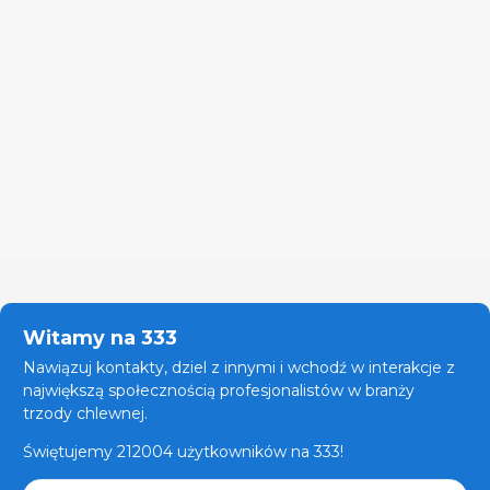
Witamy na 333
Nawiązuj kontakty, dziel z innymi i wchodź w interakcje z
największą społecznością profesjonalistów w branży
trzody chlewnej.
Świętujemy 212004 użytkowników na 333!