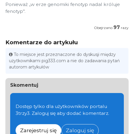
Ponieważ „w erze genomiki fenotyp nadal króluje
fenotyp".
97
Obejrzano
razy
Komentarze do artykułu
To miejsce jest przeznaczone do dyskusji między
użytkownikami pig333.com a nie do zadawania pytań
autorom artykułów
Skomentuj
Dostęp tylko dla użytkowników portalu
3trzy3. Zaloguj się aby dodać komentarz.
Zarejestruj się
Zaloguj się