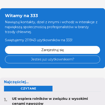
Witamy na 333
Nawiązuj kontakty, dziel z innymi i wchodź w interakcje z
największą społecznością profesjonalistów w branży
trzody chlewnej.
Świętujemy 211943 użytkowników na 333!
Zarejestruj się
Jesteś już użytkownikiem?
Najczęściej...
CZYTANE
UE wspiera rolników w związku z wysokimi
cenami nawozów