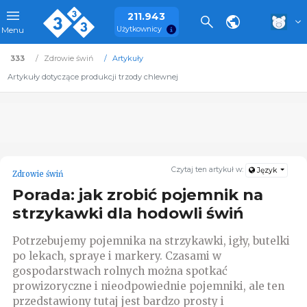
211.943
Użytkownicy
Menu
333
Zdrowie świń
Artykuły
Artykuły dotyczące produkcji trzody chlewnej
Czytaj ten artykuł w:
Język
Zdrowie świń
Porada: jak zrobić pojemnik na
strzykawki dla hodowli świń
Potrzebujemy pojemnika na strzykawki, igły, butelki
po lekach, spraye i markery. Czasami w
gospodarstwach rolnych można spotkać
prowizoryczne i nieodpowiednie pojemniki, ale ten
przedstawiony tutaj jest bardzo prosty i