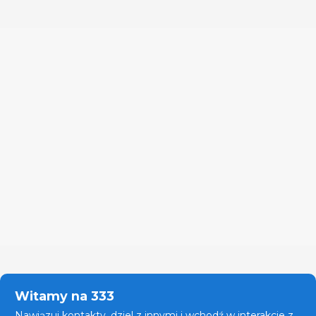
Witamy na 333
Nawiązuj kontakty, dziel z innymi i wchodź w interakcje z