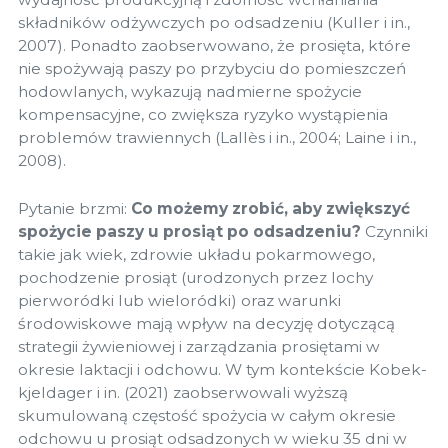
składników odżywczych po odsadzeniu (Kuller i in.,
2007). Ponadto zaobserwowano, że prosięta, które
nie spożywają paszy po przybyciu do pomieszczeń
hodowlanych, wykazują nadmierne spożycie
kompensacyjne, co zwiększa ryzyko wystąpienia
problemów trawiennych (Lallès i in., 2004; Laine i in.,
2008).
Pytanie brzmi:
Co możemy zrobić, aby zwiększyć
spożycie paszy u prosiąt po odsadzeniu?
Czynniki
takie jak wiek, zdrowie układu pokarmowego,
pochodzenie prosiąt (urodzonych przez lochy
pierworódki lub wieloródki) oraz warunki
środowiskowe mają wpływ na decyzję dotyczącą
strategii żywieniowej i zarządzania prosiętami w
okresie laktacji i odchowu. W tym kontekście Kobek-
kjeldager i in. (2021) zaobserwowali wyższą
skumulowaną częstość spożycia w całym okresie
odchowu u prosiąt odsadzonych w wieku 35 dni w