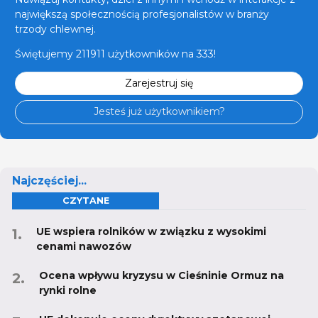
największą społecznością profesjonalistów w branży
trzody chlewnej.
Świętujemy 211911 użytkowników na 333!
Zarejestruj się
Jesteś już użytkownikiem?
Najczęściej...
CZYTANE
UE wspiera rolników w związku z wysokimi
cenami nawozów
Ocena wpływu kryzysu w Cieśninie Ormuz na
rynki rolne