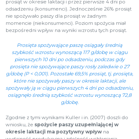
prosiąt w okresie laktacji i przez pierwsze 4 dni po
odsadzeniu (konsumenci). Jednocześnie 26% prosiąt
nie spożywało paszy dla prosiąt w żadnym
momencie (niekonsumenci). Poziom spożycia miał
bezpośredni wpływ na wyniki wzrostu tych prosiąt.
Prosięta spożywające paszę osiągały średnią
szybkość wzrostu wynoszącą 117 g/dobę w ciągu
pierwszych 10 dni po odsadzeniu, podczas gdy
prosięta nie spożywające paszy rosły zaledwie o 27
g/dobę (P < 0,001). Pozostałe 69,5% prosiąt, tj. prosięta,
które nie spożywały paszy w okresie laktacji, ale
spożywały ją w ciągu pierwszych 4 dni po odsadzeniu,
osiągnęło średnią szybkość wzrostu wynoszącą 72,8
g/dobę.
Zgodnie z tymi wynikami Kuller i in. (2007) doszli do
wniosku, że
spożycie paszy uzupełniającej w
okresie laktacji ma pozytywny wpływ
na
wydajność produkcyjną i zdolność wchłaniania