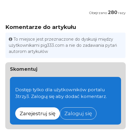
280
Obejrzano
razy
Komentarze do artykułu
To miejsce jest przeznaczone do dyskusji między
użytkownikami pig333.com a nie do zadawania pytań
autorom artykułów
Skomentuj
Dostęp tylko dla użytkowników portalu
3trzy3. Zaloguj się aby dodać komentarz.
Zarejestruj się
Zaloguj się