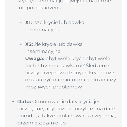
krycia/inseminacji po wejściu na fermę
lub po odsadzeniu.
X1:
1sze krycie lub dawka
inseminacyjna
X2:
2ie krycie lub dawka
inseminacyjna
Uwaga:
Zbyt wiele kryć? Zbyt wiele
loch z trzema dawkami? Śledzenie
liczby przeprowadzonych kryć może
dostarczyć nam informacji do analizy
możliwych problemów.
Data:
Odnotowanie daty krycia jest
niezbędne, aby poznać przybliżoną datę
porodu, a także zaplanować szczepienia,
przemieszczanie itp.