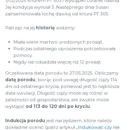
1/02/2025 knurem PT 503 i wystąpiło cofanie nasinia.
Jej kondycja wynosił 3. Następnego dnia Susan
zainseminowała lochę dawką od knura PT 305.
Patrząc na jej
historię
widzimy:
Miała wiele martwo urodzonych prosiąt.
Podczas ostatniego oproszenia potrzebowała
pomocy.
Nigdy nie odsadziła więcej niż 12 prosiąt.
Oczekiwana data porodu to 27.05.2025. Obliczamy
datę porodu
, biorąc pod uwagę długość ciąży 114
dni od ostatniego krycia, ponieważ jest to najbliższa
data owulacji. Długość ciąży może się różnić w
zależności od gospodarstwa, ale zwykle może
wystąpić
od 113 do 120 dni po kryciu
.
Indukcja porodu
jest narzędziem, które należy
dokładnie ocenić (patrz artykuł „
Indukować czy nie