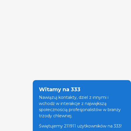
Witamy na 333
Nawiązuj kontakty, dziel z innymi i
wchodź w interakcje z największą
społecznością profesjonalistów w branży
trzody chlewnej.
Świętujemy 211911 użytkowników na 333!