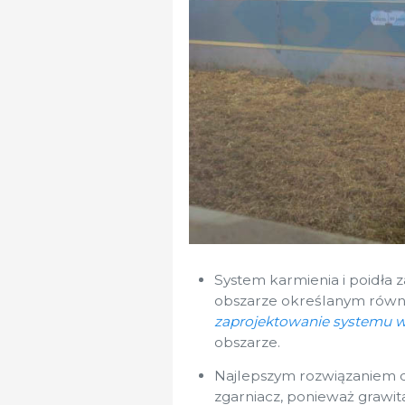
System karmienia i poidła z
obszarze określanym równie
zaprojektowanie systemu w
obszarze.
Najlepszym rozwiązaniem
zgarniacz, ponieważ grawita