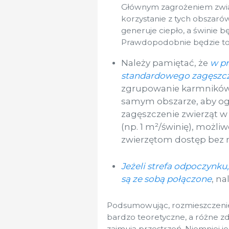
Głównym zagrożeniem związ
korzystanie z tych obszarów
generuje ciepło, a świnie b
Prawdopodobnie będzie to 
Należy pamiętać, że
w pr
standardowego zagęszcz
zgrupowanie karmników,
samym obszarze, aby ogr
zagęszczenie zwierząt 
(np. 1 m²/świnię), możli
zwierzętom dostęp bez r
Jeżeli strefa odpoczynku
są ze sobą połączone
, na
Podsumowując, rozmieszczenie
bardzo teoretyczne, a różne z
zajmują przestrzeń. Niemniej 