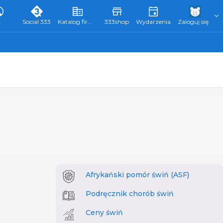
L
Social 333
Katalog firm 333
333shop
Wydarzenia
Zaloguj się
Afrykański pomór świń (ASF)
Podręcznik chorób świń
Ceny świń