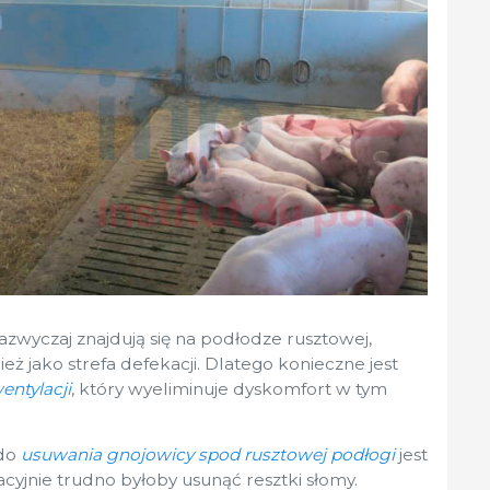
azwyczaj znajdują się na podłodze rusztowej,
ż jako strefa defekacji. Dlatego konieczne jest
entylacji
, który wyeliminuje dyskomfort w tym
 do
usuwania gnojowicy spod rusztowej podłogi
jest
cyjnie trudno byłoby usunąć resztki słomy.