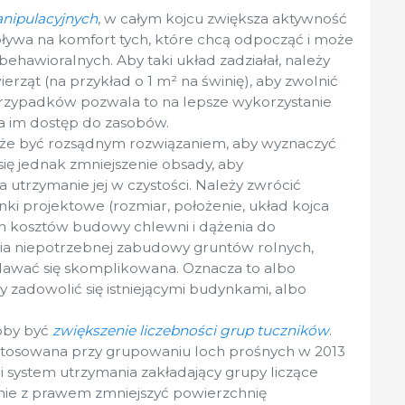
nipulacyjnych
, w całym kojcu zwiększa aktywność
pływa na komfort tych, które chcą odpocząć i może
awioralnych. Aby taki układ zadziałał, należy
erząt (na przykład o 1 m² na świnię), aby zwolnić
przypadków pozwala to na lepsze wykorzystanie
ia im dostęp do zasobów.
e być rozsądnym rozwiązaniem, aby wyznaczyć
się jednak zmniejszenie obsady, aby
utrzymanie jej w czystości. Należy zwrócić
i projektowe (rozmiar, położenie, układ kojca
ch kosztów budowy chlewni i dążenia do
ia niepotrzebnej zabudowy gruntów rolnych,
awać się skomplikowana. Oznacza to albo
by zadowolić się istniejącymi budynkami, albo
oby być
zwiększenie liczebności grup tuczników
.
zastosowana przy grupowaniu loch prośnych w 2013
li system utrzymania zakładający grupy liczące
nie z prawem zmniejszyć powierzchnię