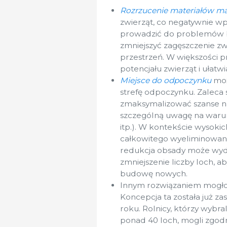
Rozrzucenie materiałów ma
zwierząt, co negatywnie w
prowadzić do problemów beh
zmniejszyć zagęszczenie zwi
przestrzeń. W większości 
potencjału zwierząt i ułatw
Miejsce do odpoczynku
moż
strefę odpoczynku. Zaleca 
zmaksymalizować szanse na 
szczególną uwagę na warunk
itp.). W kontekście wysoki
całkowitego wyeliminowan
redukcja obsady może wyd
zmniejszenie liczby loch, a
budowę nowych.
Innym rozwiązaniem mogł
Koncepcja ta została już 
roku. Rolnicy, którzy wybra
ponad 40 loch, mogli zgod