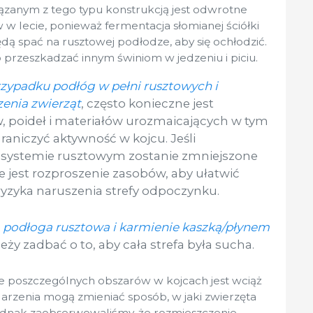
anym z tego typu konstrukcją jest odwrotne
 w lecie, ponieważ fermentacja słomianej ściółki
ędą spać na rusztowej podłodze, aby się ochłodzić.
przeszkadzać innym świniom w jedzeniu i piciu.
zypadku podłóg w pełni rusztowych i
enia zwierząt
, często konieczne jest
 poideł i materiałów urozmaicających w tym
aniczyć aktywność w kojcu. Jeśli
w systemie rusztowym zostanie zmniejszone
we jest rozproszenie zasobów, aby ułatwić
yzyka naruszenia strefy odpoczynku.
, podłoga rusztowa i karmienie kaszką/płynem
leży zadbać o to, aby cała strefa była sucha.
 poszczególnych obszarów w kojcach jest wciąż
darzenia mogą zmieniać sposób, w jaki zwierzęta
jednak zaobserwowaliśmy, że rozmieszczenie