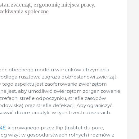
tan zwierząt, ergonomię miejsca pracy,
zekiwania społeczne.
bec obecnego modelu warunków utrzymania
a podłoga rusztowa zagraża dobrostanowi zwierząt.
tego aspektu jest zaoferowanie zwierzętom
ne jest, aby umożliwić zwierzętom zorganizowanie
strefach: strefie odpoczynku, strefie zasobów
odowiska) oraz strefie defekacji. Aby ograniczyć
osować dobre praktyki w tych trzech obszarach.
4E
, kierowanego przez Ifip (Institut du porc,
reg wizyt w gospodarstwach rolnych i rozmów z