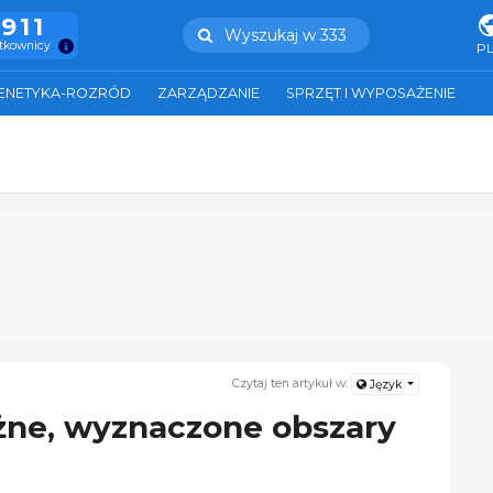
.911
Wyszukaj w 333
ytkownicy
P
ENETYKA-ROZRÓD
ZARZĄDZANIE
SPRZĘT I WYPOSAŻENIE
Czytaj ten artykuł w:
Język
żne, wyznaczone obszary