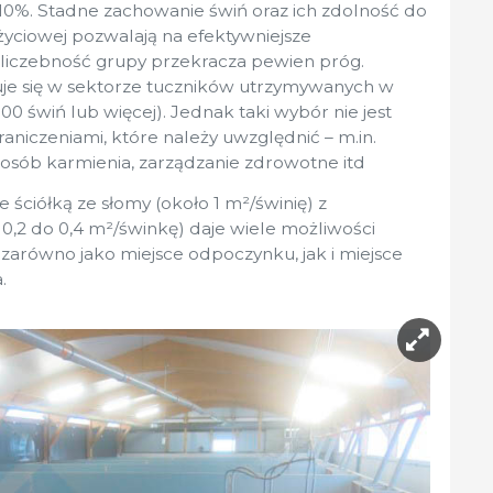
10%. Stadne zachowanie świń oraz ich zdolność do
życiowej pozwalają na efektywniejsze
 liczebność grupy przekracza pewien próg.
je się w sektorze tuczników utrzymywanych w
0 świń lub więcej). Jednak taki wybór nie jest
graniczeniami, które należy uwzględnić – m.in.
osób karmienia, zarządzanie zdrowotne itd
e ściółką ze słomy (około 1 m²/świnię) z
0,2 do 0,4 m²/świnkę) daje wiele możliwości
y zarówno jako miejsce odpoczynku, jak i miejsce
.