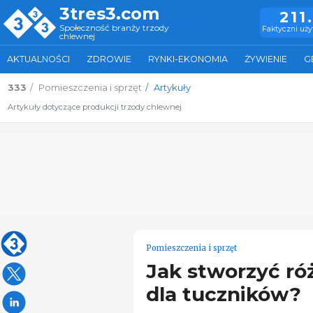
3tres3.com
211
Społeczność branży trzody
Faktyczni uż
chlewnej
AKTUALNOŚCI
ZDROWIE
RYNKI-EKONOMIA
ŻYWIENIE
G
333
Pomieszczenia i sprzęt
Artykuły
Artykuły dotyczące produkcji trzody chlewnej
Pomieszczenia i sprzęt
Jak stworzyć ró
dla tuczników?