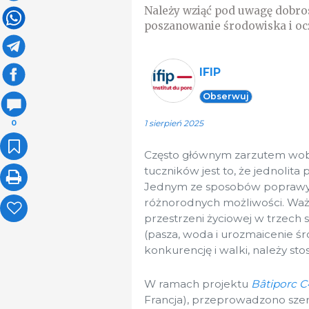
Należy wziąć pod uwagę dobros
poszanowanie środowiska i oc
IFIP
Obserwuj
1 sierpień 2025
0
Często głównym zarzutem wo
tuczników jest to, że jednolit
Jednym ze sposobów poprawy 
różnorodnych możliwości. Waż
przestrzeni życiowej w trzech 
(pasza, woda i urozmaicenie śr
konkurencję i walki, należy st
W ramach projektu
Bâtiporc C
Francja), przeprowadzono sze