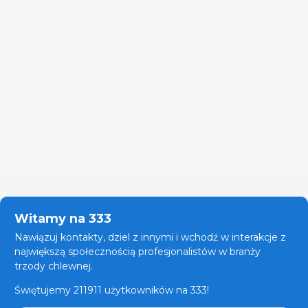
Witamy na 333
Nawiązuj kontakty, dziel z innymi i wchodź w interakcje z
największą społecznością profesjonalistów w branży
trzody chlewnej.
Świętujemy 211911 użytkowników na 333!