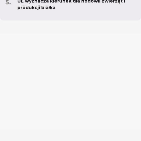
UE wyznacza kierunek dla hodowli zwierząt i
produkcji białka