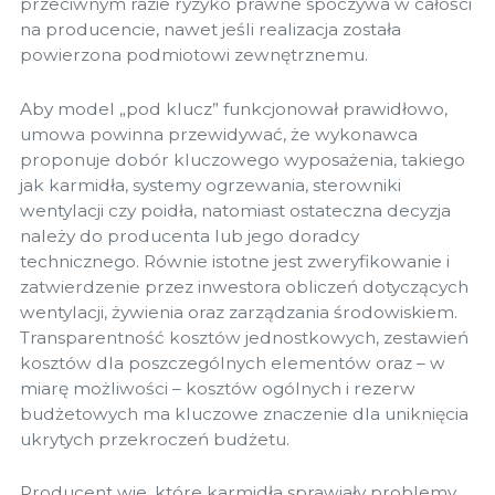
przeciwnym razie ryzyko prawne spoczywa w całości
na producencie, nawet jeśli realizacja została
powierzona podmiotowi zewnętrznemu.
Aby model „pod klucz” funkcjonował prawidłowo,
umowa powinna przewidywać, że wykonawca
proponuje dobór kluczowego wyposażenia, takiego
jak karmidła, systemy ogrzewania, sterowniki
wentylacji czy poidła, natomiast ostateczna decyzja
należy do producenta lub jego doradcy
technicznego. Równie istotne jest zweryfikowanie i
zatwierdzenie przez inwestora obliczeń dotyczących
wentylacji, żywienia oraz zarządzania środowiskiem.
Transparentność kosztów jednostkowych, zestawień
kosztów dla poszczególnych elementów oraz – w
miarę możliwości – kosztów ogólnych i rezerw
budżetowych ma kluczowe znaczenie dla uniknięcia
ukrytych przekroczeń budżetu.
Producent wie, które karmidła sprawiały problemy