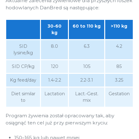
Aktualne zalecenia żywieniowe dla przyszłych loszek
hodowlanych DanBred są następujące:
30-60
60 to 110 kg
>110 kg
kg
SID
8.0
6.3
4.2
lysine/kg
SID CP/kg
120
105
85
Kg feed/day
1.4-2.2
2.2-3.1
3.25
Diet similar
Lactation
Lact.-Gest.
Gestation
to
mix
Program żywienia został opracowany tak, aby
osiągnąć ten cel już przy pierwszym kryciu:
150–165 kg lub nawet mniej