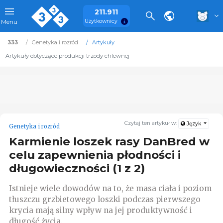
211.911
Użytkownicy
Menu
333
Genetyka i rozród
Artykuły
Artykuły dotyczące produkcji trzody chlewnej
Czytaj ten artykuł w:
Język
Genetyka i rozród
Karmienie loszek rasy DanBred w
celu zapewnienia płodności i
długowieczności (1 z 2)
Istnieje wiele dowodów na to, że masa ciała i poziom
tłuszczu grzbietowego loszki podczas pierwszego
krycia mają silny wpływ na jej produktywność i
długość życia.