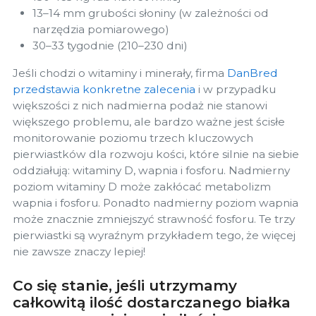
13–14 mm grubości słoniny (w zależności od
narzędzia pomiarowego)
30–33 tygodnie (210–230 dni)
Jeśli chodzi o witaminy i minerały, firma
DanBred
przedstawia konkretne zalecenia
i w przypadku
większości z nich nadmierna podaż nie stanowi
większego problemu, ale bardzo ważne jest ścisłe
monitorowanie poziomu trzech kluczowych
pierwiastków dla rozwoju kości, które silnie na siebie
oddziałują: witaminy D, wapnia i fosforu. Nadmierny
poziom witaminy D może zakłócać metabolizm
wapnia i fosforu. Ponadto nadmierny poziom wapnia
może znacznie zmniejszyć strawność fosforu. Te trzy
pierwiastki są wyraźnym przykładem tego, że więcej
nie zawsze znaczy lepiej!
Co się stanie, jeśli utrzymamy
całkowitą ilość dostarczanego białka