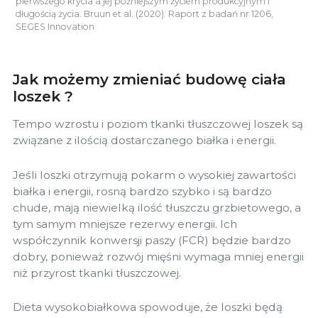
pierwszego krycia a jej późniejszym życiem produkcyjnym i
długością życia. Bruun et al. (2020): Raport z badań nr 1206,
SEGES Innovation
Jak możemy zmieniać budowę ciała
loszek ?
Tempo wzrostu i poziom tkanki tłuszczowej loszek są
związane z ilością dostarczanego białka i energii.
Jeśli loszki otrzymują pokarm o wysokiej zawartości
białka i energii, rosną bardzo szybko i są bardzo
chude, mają niewielką ilość tłuszczu grzbietowego, a
tym samym mniejsze rezerwy energii. Ich
współczynnik konwersji paszy (FCR) będzie bardzo
dobry, ponieważ rozwój mięśni wymaga mniej energii
niż przyrost tkanki tłuszczowej.
Dieta wysokobiałkowa spowoduje, że loszki będą