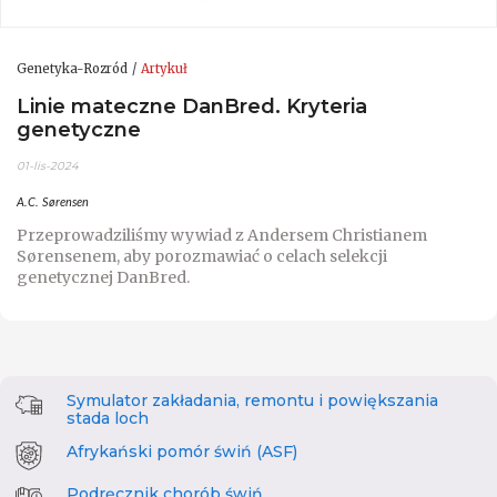
Genetyka-Rozród
Artykuł
Linie mateczne DanBred. Kryteria
genetyczne
01-lis-2024
A.C. Sørensen
Przeprowadziliśmy wywiad z Andersem Christianem
Sørensenem, aby porozmawiać o celach selekcji
genetycznej DanBred.
Symulator zakładania, remontu i powiększania
stada loch
Afrykański pomór świń (ASF)
Podręcznik chorób świń