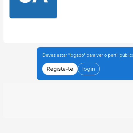
Deves estar "logado" para ver o perfil públic
Regista-te
login