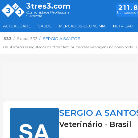
3tres3.com
211.
Comunidade Profissional
Utilizadores 
Suinícola
ACTUALIDADE
SAÚDE
MERCADOS-ECONOMIA
NUTRIÇÃO
333
Social 333
SERGIO A SANTOS
Os utilizadores registados na 3tres3 têm numerosas vantagens no nosso portal. De
SERGIO A SANTO
Veterinário - Brasil