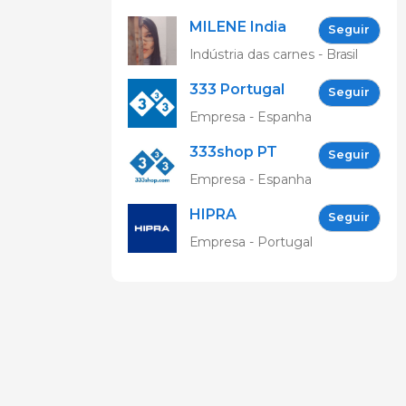
Tecnologias
MILENE India
de
Seguir
Informação
Indústria das carnes - Brasil
333 Portugal
Seguir
Empresa - Espanha
333shop PT
Seguir
Empresa - Espanha
HIPRA
Seguir
Animal
Empresa - Portugal
Health, Lda