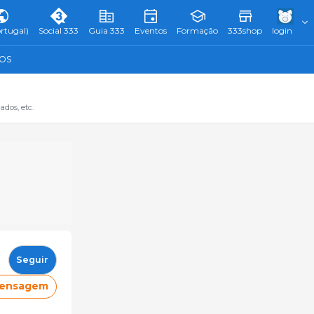
rtugal)
Social 333
Guia 333
Eventos
Formação
333shop
login
TOS
dos, etc.
Seguir
mensagem