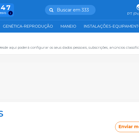
847
Buscar em 333
reais
PT (Po
GENÉTICA-REPRODUÇÃO
MANEIO
INSTALAÇÕES-EQUIPAMEN
sde aqui poderá configurar os seus dados pessoais, subscrições, anúncios classifica
S
Enviar 