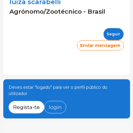
luiza scarabelli
Agrónomo/Zootécnico - Brasil
Seguir
Enviar mensagem
Deves estar "logado" para ver o perfil público do
utilizador
Regista-te
login