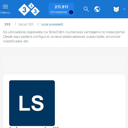
211.911
Utilizadores
Menú
333
Social 333
luiza scarabelli
Os utilizadores registados na 3tres3 têm numerosas vantagens no nosso portal.
Desde aqui poderá configurar os seus dados pessoais, subscrições, anúncios
classificados, etc.